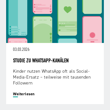
NRW
Preis
für
Werbung
mediale
Partizipation
Roadshow
gegen
Desinformation
03.03.2026
STUDIE ZU WHATSAPP-KANÄLEN
Safer
Internet
Kinder nutzen WhatsApp oft als Social-
Day
Media-Ersatz – teilweise mit tausenden
Followern
Elternabende
Weiterlesen