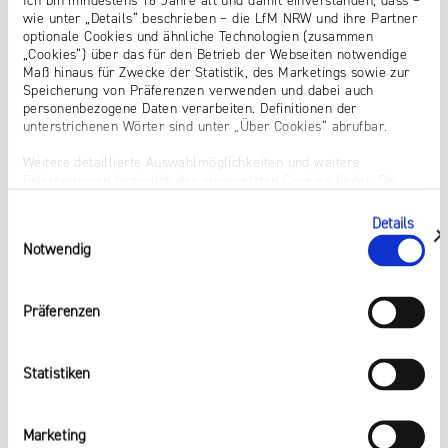
Ich bin mindestens 16 Jahre alt und damit einverstanden, dass –
ERFAHRUNG VON MINDERJÄHRIGEN MIT
wie unter „Details“ beschrieben – die LfM NRW und ihre Partner
optionale Cookies und ähnliche Technologien (zusammen
PORNOGRAFIE UND SEXTING
„Cookies“) über das für den Betrieb der Webseiten notwendige
Maß hinaus für Zwecke der Statistik, des Marketings sowie zur
Die Forschungs-Zeitreihe zum Thema
Speicherung von Präferenzen verwenden und dabei auch
Pornografie und Sexting.
personenbezogene Daten verarbeiten. Definitionen der
unterstrichenen Wörter sind unter „Über Cookies“ abrufbar.
Weiterlesen
Weitere detaillierte Auswahlmöglichkeiten und weitere
Erläuterungen bezüglich der eingesetzten Cookies finden Sie
unter „Details zeigen“; dieser Bereich kann auch über den Link
„Einwilligung ändern“ in der Datenschutzerklärung aufgerufen
Details
Einwilligungsauswahl
werden. Dort können Sie auch Ihre Einwilligung jederzeit mit
zeigen
Notwendig
Wirkung für die Zukunft widerrufen. Die vollständige Ablehnung
optionaler Cookies erfolgt über den Button „Nur notwendige
Cookies verwenden“.
Präferenzen
Impressum
Statistiken
Marketing