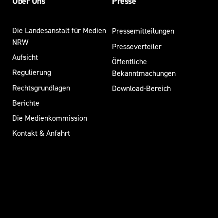
Über Uns
Presse
r
R
i
D
n
Die Landesanstalt für Medien
Pressemitteilungen
E
a
NRW
Presseverteiler
R
K
Aufsicht
e
Öffentliche
J
s
Regulierung
Bekanntmachungen
O
s
Rechtsgrundlagen
Download-Bereich
B
l
Berichte
e
M
Die Medienkommission
r
E
,
Kontakt & Anfahrt
S
L
S
a
n
E
d
e
s
a