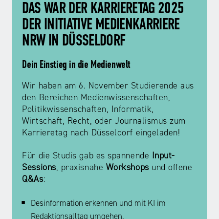
NRW
DAS WAR DER KARRIERETAG 2025
Preis
für
DER INITIATIVE MEDIENKARRIERE
Werbung
mediale
NRW IN DÜSSELDORF
Partizipation
Dein Einstieg in die Medienwelt
Roadshow
Wir haben am 6. November Studierende aus
gegen
den Bereichen Medienwissenschaften,
Desinformation
Politikwissenschaften, Informatik,
Wirtschaft, Recht, oder Journalismus zum
Safer
Karrieretag nach Düsseldorf eingeladen!
Internet
Day
Für die Studis gab es spannende
Input-
Sessions
, praxisnahe
Workshops
und offene
Q&As
:
Elternabende
Desinformation erkennen und mit KI im
Redaktionsalltag umgehen.