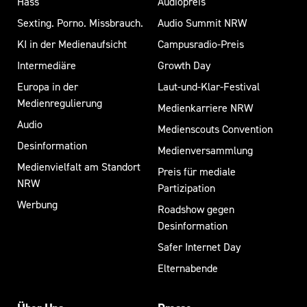
Hass
Audiopreis
I
I
Sexting. Porno. Missbrauch.
Audio Summit NRW
S
N
KI in der Medienaufsicht
Campusradio-Preis
T
N
W
Intermediäre
Growth Day
E
I
Europa in der
Laut-und-Klar-Festival
N
E
Medienregulierung
Medienkarriere NRW
D
U
Audio
Medienscouts Convention
A
N
Desinformation
T
Medienversammlung
D
Medienvielfalt am Standort
E
Preis für mediale
NRW
P
N
Partizipation
!
Werbung
A
Roadshow gegen
Desinformation
R
Safer Internet Day
T
S
Elternabende
N
a
E
b