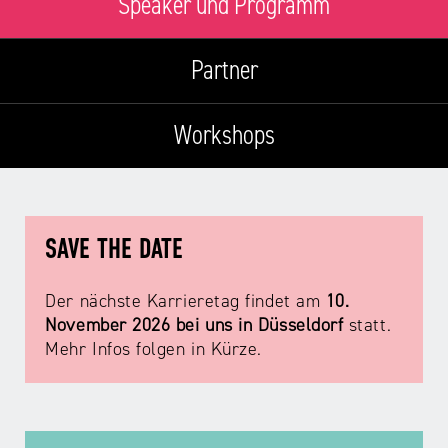
ABC
Speaker und Programm
Medienaufsicht
Regulierung
Growth
Day
Förderungen
#äsch-
Intermediäre
Partner
und
Tecks
Laut-
Ausschreibungen
Europa
und-
Rechtsgrundlagen
Workshops
Juuuport
in
Klar-
Datenschutzaufsicht
der
Festival
Berichte
Medienregulierung
NRWision
Medienkarriere
Die
SAVE THE DATE
Audio
NRW
FLIMMO
Medienkommission
Der nächste Karrieretag findet am
10.
Desinformation
Medienscouts
November 2026 bei uns in Düsseldorf
statt.
Convention
Mehr Infos folgen in Kürze.
Medienvielfalt
Kontakt
am
Medienversammlung
&
Standort
Anfahrt