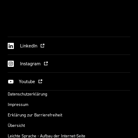
n
s
t
a
l
t
LinkedIn
f
ü
r
Instagram
M
e
Youtube
d
i
Datenschutzerklärung
e
Impressum
n
N
Erklärung zur Barrierefreiheit
R
Übersicht
W
Leichte Sprache - Aufbau der Internet-Seite