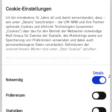
Cookie-Einstellungen
Ich bin mindestens 16 Jahre alt und damit einverstanden, dass –
wie unter „Details“ beschrieben – die LfM NRW und ihre Partner
optionale Cookies und ähnliche Technologien (zusammen
NRW MEDIA TRAINEES
SIBYLLE GRÖBEL
„Cookies“) über das für den Betrieb der Webseiten notwendige
Maß hinaus für Zwecke der Statistik, des Marketings sowie zur
Speicherung von Präferenzen verwenden und dabei auch
personenbezogene Daten verarbeiten. Definitionen der
unterstrichenen Wörter sind unter „Über Cookies“ abrufbar.
Weitere detaillierte Auswahlmöglichkeiten und weitere
LAURA GERLOFF
KLENGAN
Erläuterungen bezüglich der eingesetzten Cookies finden Sie
unter „Details zeigen“; dieser Bereich kann auch über den Link
„Einwilligung ändern“ in der Datenschutzerklärung aufgerufen
Details
Einwilligungsauswahl
werden. Dort können Sie auch Ihre Einwilligung jederzeit mit
zeigen
Notwendig
Wirkung für die Zukunft widerrufen. Die vollständige Ablehnung
optionaler Cookies erfolgt über den Button „Nur notwendige
Cookies verwenden“.
Präferenzen
DR. TOBIAS SCHMID
SASCHA DEVIGNE
Impressum
Statistiken