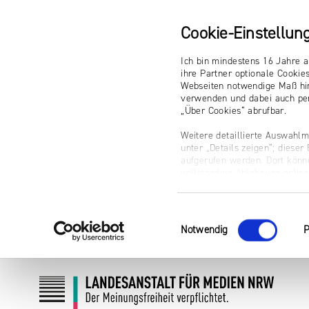
Cookie-Einstellun
Ich bin mindestens 16 Jahre a
ihre Partner optionale Cookie
Webseiten notwendige Maß hin
verwenden und dabei auch per
„Über Cookies“ abrufbar.
Weitere detaillierte Auswahlm
unter „Details zeigen“; diese
aufgerufen werden. Dort könne
vollständige Ablehnung optio
Impressum
Einwilligungsauswahl
Notwendig
P
Zum
Zur
Inhalt
Navigation