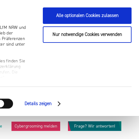
Alle optionalen Cookies zulassen
ie LfM NRW und
ieb der
Nur notwendige Cookies verwenden
n Präferenzen
er sind unter
es finden Sie
tzerklärung
rufen. Die
n“.
Details zeigen
he
Cybergrooming melden
Frage? Wir antworten!