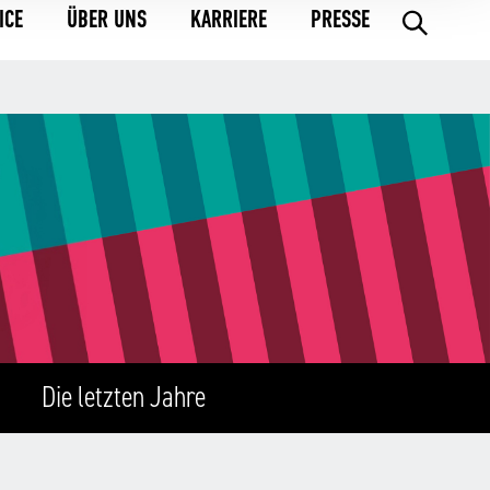
ICE
ÜBER UNS
KARRIERE
PRESSE
.
Die letzten Jahre