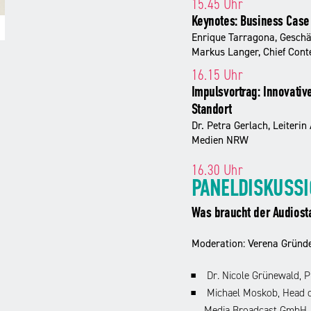
15.45 Uhr
Keynotes: Business Case
Enrique Tarragona, Geschä
Markus Langer, Chief Conte
16.15 Uhr
Impulsvortrag: Innovativ
Standort
Dr. Petra Gerlach, Leiterin
Medien NRW
16.30 Uhr
PANELDISKUSS
Was braucht der Audios
Moderation: Verena Gründe
Dr. Nicole Grünewald, P
Michael Moskob, Head of
Media Broadcast GmbH