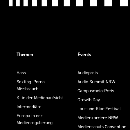
SUMMIT
SUMMIT
NRW
NRW
2022
2021
Zwischen
Vom
Wettbewerb
Suchen
Themen
Events
und
und
Kooperation
Finden –
Hass
Audiopreis
-
Sprachassistenten
Sexting. Porno.
Audio Summit NRW
Coopetition
und ihre
Missbrauch.
Campusradio-Preis
im
Bedeutung
KI in der Medienaufsicht
Growth Day
Audiomarkt
für
Intermediäre
Laut-und-Klar-Festival
NRW
journalistische
Europa in der
Medienkarriere NRW
Inhalte
Medienregulierung
Der
Medienscouts Convention