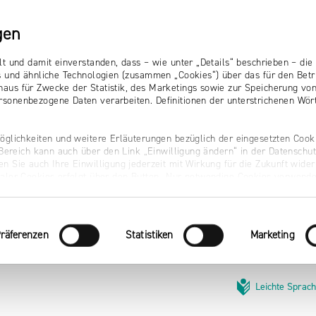
gen
lt und damit einverstanden, dass – wie unter „Details“ beschrieben – d
s und ähnliche Technologien (zusammen „Cookies“) über das für den Betr
aus für Zwecke der Statistik, des Marketings sowie zur Speicherung vo
sonenbezogene Daten verarbeiten. Definitionen der unterstrichenen Wört
öglichkeiten und weitere Erläuterungen bezüglich der eingesetzten Cooki
r Bereich kann auch über den Link „Einwilligung ändern“ in der Datenschu
n Sie auch Ihre Einwilligung jederzeit mit Wirkung für die Zukunft wider
naler Cookies erfolgt über den Button „Nur notwendige Cookies verwende
räferenzen
Statistiken
Marketing
Leichte Sprac