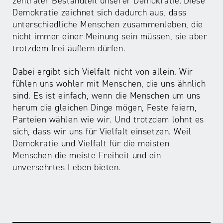
ABC
Medienaufsicht
Regulierung
zentraler Bestandteil unserer Demokratie. Diese
Growth
Demokratie zeichnet sich dadurch aus, dass
Day
unterschiedliche Menschen zusammenleben, die
Förderungen
#äsch-
Intermediäre
nicht immer einer Meinung sein müssen, sie aber
und
Tecks
trotzdem frei äußern dürfen.
Laut-
Ausschreibungen
Europa
und-
Rechtsgrundlagen
Dabei ergibt sich Vielfalt nicht von allein. Wir
Juuuport
in
Klar-
Datenschutzaufsicht
fühlen uns wohler mit Menschen, die uns ähnlich
der
Festival
Berichte
sind. Es ist einfach, wenn die Menschen um uns
Medienregulierung
NRWision
herum die gleichen Dinge mögen, Feste feiern,
Medienkarriere
Parteien wählen wie wir. Und trotzdem lohnt es
Die
Audio
NRW
sich, dass wir uns für Vielfalt einsetzen. Weil
FLIMMO
Medienkommission
Demokratie und Vielfalt für die meisten
Menschen die meiste Freiheit und ein
Desinformation
Medienscouts
unversehrtes Leben bieten.
Convention
Medienvielfalt
Kontakt
am
Medienversammlung
&
Standort
Anfahrt