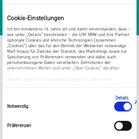
Cookie-Einstellungen
Ich bin mindestens 16 Jahre alt und damit einverstanden, dass –
wie unter „Details“ beschrieben – die LfM NRW und ihre Partner
optionale Cookies und ähnliche Technologien (zusammen
„Cookies“) über das für den Betrieb der Webseiten notwendige
Maß hinaus für Zwecke der Statistik, des Marketings sowie zur
Speicherung von Präferenzen verwenden und dabei auch
personenbezogene Daten verarbeiten. Definitionen der
unterstrichenen Wörter sind unter „Über Cookies“ abrufbar.
Weitere detaillierte Auswahlmöglichkeiten und weitere
Erläuterungen bezüglich der eingesetzten Cookies finden Sie
unter „Details zeigen“; dieser Bereich kann auch über den Link
„Einwilligung ändern“ in der Datenschutzerklärung aufgerufen
Details
Einwilligungsauswahl
werden. Dort können Sie auch Ihre Einwilligung jederzeit mit
zeigen
Notwendig
Wirkung für die Zukunft widerrufen. Die vollständige Ablehnung
optionaler Cookies erfolgt über den Button „Nur notwendige
Cookies verwenden“.
Präferenzen
Impressum