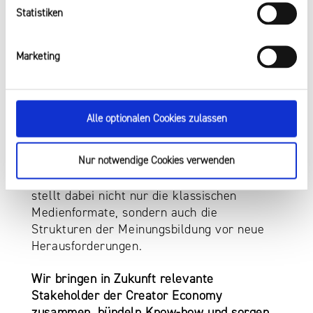
Statistiken
MEHR UNTERSTÜTZUNG FÜR
Marketing
CREATORINNEN UND CREATOR IN NRW
Die Creator Economy ist ein wachsender
Alle optionalen Cookies zulassen
Bestandteil der Medienlandschaft in
Nordrhein-Westfalen. Sie bringt frische
Nur notwendige Cookies verwenden
Impulse, neue Erzählformen und innovative
Geschäftsmodelle in die Medienwelt – und
stellt dabei nicht nur die klassischen
Medienformate, sondern auch die
Strukturen der Meinungsbildung vor neue
Herausforderungen.
Wir bringen in Zukunft relevante
Stakeholder der Creator Economy
zusammen, bündeln Know-how und sorgen