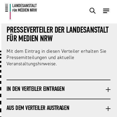
Zum
Zur
Inhalt
Navigation
Plattformen
Angebote
Regulierung
Die
Themen
Events
Service
Über
Presse
Medienkommission
Uns
PRESSEVERTEILER DER LANDESANSTALT
Übersicht
Übersicht
Übersicht
Übersicht
Übersicht
Übersicht
Übersicht
FÜR MEDIEN NRW
Übersicht
Übersicht
Mit dem Eintrag in diesen Verteiler erhalten Sie
Für
Frage?
TV
Hass
Audiopreis
Angebote
Pressemitteilungen
Pressemitteilungen und aktuelle
Anbietende
Wir
und
Der
Die
Veranstaltungshinweise.
von
antworten!
Streaming
Vorsitzende
Landesanstalt
Sexting.
Audio
Presseverteiler
Medienplattformen
für
Porno.
Summit
und
Medien
Eltern
Plattformen
Missbrauch.
NRW
Benutzeroberflächen
NRW
Info-
Öffentliche
und
IN DEN VERTEILER EINTRAGEN
und
Bekanntmachungen
Medien
KI
Campusradio-
Lehrmaterial
Aufsicht
in
Preis
Download-
AUS DEM VERTEILER AUSTRAGEN
Internet-
der
Forschung
Bereich