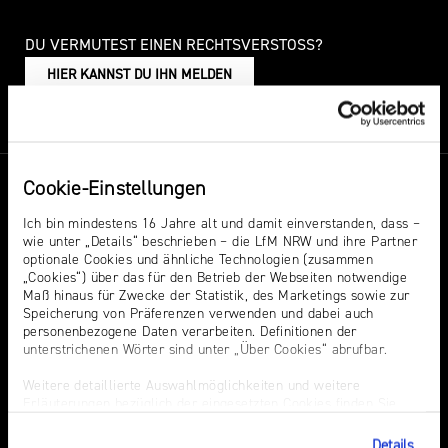
NRW
Preis
für
DU VERMUTEST EINEN RECHTSVERSTOSS?
Werbung
mediale
HIER KANNST DU IHN MELDEN
Partizipation
Roadshow
gegen
Cookie-Einstellungen
Desinformation
Ich bin mindestens 16 Jahre alt und damit einverstanden, dass –
wie unter „Details“ beschrieben – die LfM NRW und ihre Partner
Themen
Events
optionale Cookies und ähnliche Technologien (zusammen
Safer
„Cookies“) über das für den Betrieb der Webseiten notwendige
Internet
Maß hinaus für Zwecke der Statistik, des Marketings sowie zur
Hass
Audiopreis
Day
Speicherung von Präferenzen verwenden und dabei auch
personenbezogene Daten verarbeiten. Definitionen der
Sexting. Porno. Missbrauch.
Audio Summit NRW
unterstrichenen Wörter sind unter „Über Cookies“ abrufbar.
KI in der Medienaufsicht
Campusradio-Preis
Elternabende
Weitere detaillierte Auswahlmöglichkeiten und weitere
Intermediäre
Growth Day
Erläuterungen bezüglich der eingesetzten Cookies finden Sie
unter „Details zeigen“; dieser Bereich kann auch über den Link
Europa in der
Laut-und-Klar-Festival
„Einwilligung ändern“ in der Datenschutzerklärung aufgerufen
Details