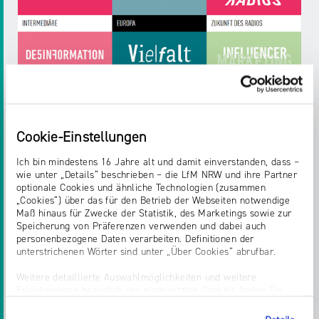
Klick-Felder
Cookie-Einstellungen
Unter den Kacheln
Ich bin mindestens 16 Jahre alt und damit einverstanden, dass –
mit den verschiedenen Unter-Punkten
wie unter „Details“ beschrieben – die LfM NRW und ihre Partner
gibt es weitere Klick-Felder.
optionale Cookies und ähnliche Technologien (zusammen
„Cookies“) über das für den Betrieb der Webseiten notwendige
Maß hinaus für Zwecke der Statistik, des Marketings sowie zur
Speicherung von Präferenzen verwenden und dabei auch
personenbezogene Daten verarbeiten. Definitionen der
unterstrichenen Wörter sind unter „Über Cookies“ abrufbar.
Weitere detaillierte Auswahlmöglichkeiten und weitere
Erläuterungen bezüglich der eingesetzten Cookies finden Sie
unter „Details zeigen“; dieser Bereich kann auch über den Link
„Einwilligung ändern“ in der Datenschutzerklärung aufgerufen