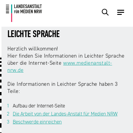
Zum
Zur
Inhalt
Navigation
Plattformen
Angebote
Regulierung
Die
Themen
Events
Service
Über
Presse
Medienkommission
Uns
LEICHTE SPRACHE
Übersicht
Übersicht
Übersicht
Übersicht
Übersicht
Übersicht
Übersicht
Übersicht
Herzlich willkommen!
Übersicht
Hier finden Sie Informationen in Leichter Sprache
Für
Frage?
TV
Hass
Audiopreis
Angebote
Pressemitteilungen
über die Internet-Seite
www.medienanstalt-
Anbietende
Wir
und
Der
Die
nrw.de
von
antworten!
Streaming
Vorsitzende
Landesanstalt
Sexting.
Audio
Presseverteiler
Medienplattformen
für
Die Informationen in Leichter Sprache haben 3
Porno.
Summit
und
Medien
Teile:
Eltern
Plattformen
Missbrauch.
NRW
Benutzeroberflächen
NRW
Info-
Öffentliche
und
und
Bekanntmachungen
Aufbau der Internet-Seite
Medien
KI
Campusradio-
Lehrmaterial
Die Arbeit von der Landes-Anstalt für Medien NRW
Aufsicht
in
Preis
Beschwerde einreichen
Download-
Internet-
der
Forschung
Bereich