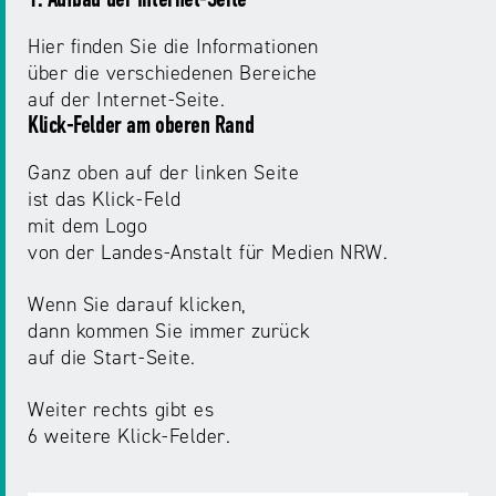
1. Aufbau der Internet-Seite
NRW
Preis
Hier finden Sie die Informationen
für
über die verschiedenen Bereiche
Werbung
mediale
auf der Internet-Seite.
Partizipation
Klick-Felder am oberen Rand
Roadshow
Ganz oben auf der linken Seite
gegen
ist das Klick-Feld
Desinformation
mit dem Logo
von der Landes-Anstalt für Medien NRW.
Safer
Wenn Sie darauf klicken,
Internet
dann kommen Sie immer zurück
Day
auf die Start-Seite.
Weiter rechts gibt es
Elternabende
6 weitere Klick-Felder.