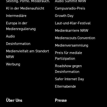
Sexting. Porno. Missbrauch.
Audio Summit NRW
KI in der Medienaufsicht
Campusradio-Preis
Intermediäre
Growth Day
Europa in der
Laut-und-Klar-Festival
Medienregulierung
Medienkarriere NRW
Audio
Medienscouts Convention
Desinformation
Medienversammlung
Medienvielfalt am Standort
Preis für mediale
NRW
Partizipation
Werbung
Roadshow gegen
Desinformation
Safer Internet Day
Elternabende
Über Uns
Presse