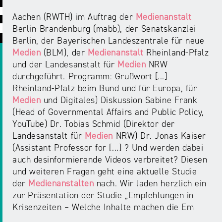
ABC
Medienaufsicht
Regulierung
Growth
Aachen (RWTH) im Auftrag der
Medienanstalt
Day
Förderungen
Berlin-Brandenburg (mabb), der Senatskanzlei
#äsch-
Intermediäre
und
Berlin, der Bayerischen Landeszentrale für neue
Tecks
Laut-
Ausschreibungen
Medien
(BLM), der
Medienanstalt
Rheinland-Pfalz
Europa
und-
Rechtsgrundlagen
und der Landesanstalt für
Medien
NRW
Juuuport
in
Klar-
durchgeführt. Programm: Grußwort [...]
Datenschutzaufsicht
der
Festival
Rheinland-Pfalz beim Bund und für Europa, für
Berichte
Medienregulierung
Medien
und Digitales) Diskussion Sabine Frank
NRWision
(Head of Governmental Affairs and Public Policy,
Medienkarriere
Die
YouTube) Dr. Tobias Schmid (Direktor der
Audio
NRW
FLIMMO
Medienkommission
Landesanstalt für
Medien
NRW) Dr. Jonas Kaiser
(Assistant Professor for [...] ? Und werden dabei
Desinformation
Medienscouts
auch desinformierende Videos verbreitet? Diesen
Convention
und weiteren Fragen geht eine aktuelle Studie
der
Medienanstalten
nach. Wir laden herzlich ein
Medienvielfalt
zur Präsentation der Studie „Empfehlungen in
Kontakt
am
Medienversammlung
Krisenzeiten – Welche Inhalte machen die Em
&
Standort
Anfahrt