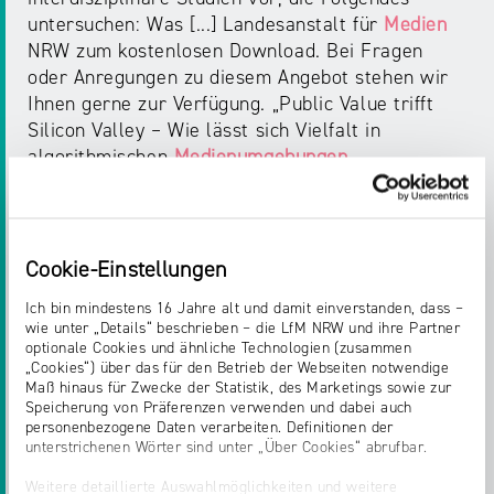
untersuchen: Was [...] Landesanstalt für
Medien
NRW zum kostenlosen Download. Bei Fragen
oder Anregungen zu diesem Angebot stehen wir
Ihnen gerne zur Verfügung. „Public Value trifft
Silicon Valley – Wie lässt sich Vielfalt in
algorithmischen
Medienumgebungen
garantieren?“ [pdf
Startseite > Presse > Pressemitteilungen 2023 > 2023 > Mai
Cookie-Einstellungen
Ich bin mindestens 16 Jahre alt und damit einverstanden, dass –
PRESSEMITTEILUNGEN
wie unter „Details“ beschrieben – die LfM NRW und ihre Partner
optionale Cookies und ähnliche Technologien (zusammen
CYBERGROOMING GEMEINSAM STOPPEN
„Cookies“) über das für den Betrieb der Webseiten notwendige
Maß hinaus für Zwecke der Statistik, des Marketings sowie zur
Speicherung von Präferenzen verwenden und dabei auch
für
Medien
NRW unter
www.medienanstalt-
personenbezogene Daten verarbeiten. Definitionen der
nrw.de/cybergrooming
abrufbar ist. Die
unterstrichenen Wörter sind unter „Über Cookies“ abrufbar.
Begleitmaterialien sind auf Grundlage des
Weitere detaillierte Auswahlmöglichkeiten und weitere