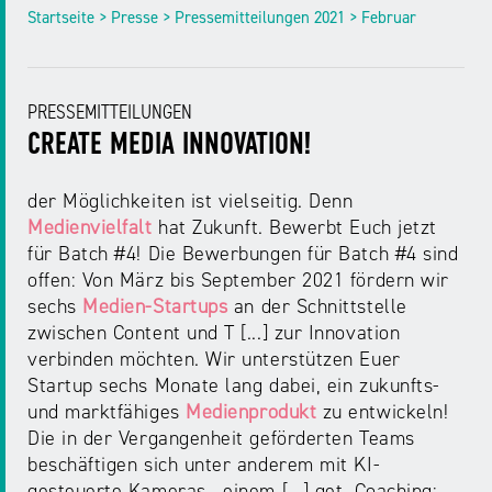
NRW
Startseite > Presse > Pressemitteilungen 2021 > Februar
Preis
für
Werbung
mediale
Partizipation
PRESSEMITTEILUNGEN
CREATE MEDIA INNOVATION!
Roadshow
gegen
der Möglichkeiten ist vielseitig. Denn
Desinformation
Medienvielfalt
hat Zukunft. Bewerbt Euch jetzt
für Batch #4! Die Bewerbungen für Batch #4 sind
offen: Von März bis September 2021 fördern wir
Safer
sechs
Medien-Startups
an der Schnittstelle
Internet
zwischen Content und T [...] zur Innovation
Day
verbinden möchten. Wir unterstützen Euer
Startup sechs Monate lang dabei, ein zukunfts-
Elternabende
und marktfähiges
Medienprodukt
zu entwickeln!
Die in der Vergangenheit geförderten Teams
beschäftigen sich unter anderem mit KI-
gesteuerte Kameras , einem [...] get. Coaching: