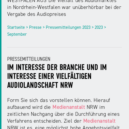
WESTFALEN AUS Die Vielfalt des Audiomarktes
NRW
Preis
in Nordrhein-Westfalen war unüberhörbar bei der
für
Vergabe des Audiopreises
Werbung
mediale
Partizipation
Startseite > Presse > Pressemitteilungen 2023 > 2023 >
September
Roadshow
gegen
Desinformation
PRESSEMITTEILUNGEN
IM INTERESSE DER BRANCHE UND IM
Safer
INTERESSE EINER VIELFÄLTIGEN
Internet
AUDIOLANDSCHAFT NRW
Day
Form Sie sich das vorstellen können. Hierauf
aufbauend wird die
Medienanstalt
NRW im
Elternabende
zeitlichen Nachgang über die Durchführung eines
Verfahrens entscheiden. Ziel der
Medienanstalt
NRW ist es, eine möglichst hohe Angebotsvielfalt