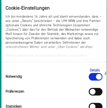
www.journalismuslab.de
[...] mitgebrachten
Cookie-Einstellungen
Projekte und Ideen in der Masterclass: von einer
kooperativen, anbieterübergreifenden Plattform
Ich bin mindestens 16 Jahre alt und damit einverstanden, dass –
für verschiedene
Medieninhalte
und KPI-
wie unter „Details“ beschrieben – die LfM NRW und ihre Partner
Entwicklung für journalistische Podcasts über
optionale Cookies und ähnliche Technologien (zusammen
„Cookies“) über das für den Betrieb der Webseiten notwendige
Aufbau eines Unternehmens für
Maß hinaus für Zwecke der Statistik, des Marketings sowie zur
Formatentwicklung für junge und mi
Speicherung von Präferenzen verwenden und dabei auch
personenbezogene Daten verarbeiten. Definitionen der
unterstrichenen Wörter sind unter „Über Cookies“ abrufbar.
Startseite > Presse > Pressemitteilungen 2023 > 2023 > März
Weitere detaillierte Auswahlmöglichkeiten und weitere
Erläuterungen bezüglich der eingesetzten Cookies finden Sie
unter „Details zeigen“; dieser Bereich kann auch über den Link
PRESSEMITTEILUNGEN
„Einwilligung ändern“ in der Datenschutzerklärung aufgerufen
Details
Einwilligungsauswahl
werden. Dort können Sie auch Ihre Einwilligung jederzeit mit
DIE NOMINIERTEN DES AUDIOPREISES
zeigen
Notwendig
Wirkung für die Zukunft widerrufen. Die vollständige Ablehnung
optionaler Cookies erfolgt über den Button „Nur notwendige
2023 STEHEN FEST
Cookies verwenden“.
Präferenzen
Impressum
für
Medien
NRW 2023 ausgezeichnet wird und
das Preisgeld in Höhe von 2.500 Euro mit nach
Statistiken
Hause nehmen darf, wird am 22. September 2023