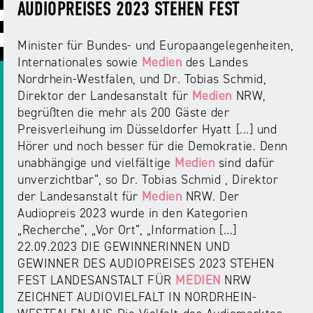
ABC
Medienaufsicht
Regulierung
AUDIOPREISES 2023 STEHEN FEST
Growth
Day
Förderungen
#äsch-
Intermediäre
Minister für Bundes- und Europaangelegenheiten,
und
Tecks
Internationales sowie
Medien
des Landes
Laut-
Ausschreibungen
Nordrhein-Westfalen, und Dr. Tobias Schmid,
Europa
und-
Rechtsgrundlagen
Direktor der Landesanstalt für
Medien
NRW,
Juuuport
in
Klar-
Datenschutzaufsicht
begrüßten die mehr als 200 Gäste der
der
Festival
Berichte
Preisverleihung im Düsseldorfer Hyatt [...] und
Medienregulierung
NRWision
Hörer und noch besser für die Demokratie. Denn
Medienkarriere
unabhängige und vielfältige
Medien
sind dafür
Die
Audio
NRW
unverzichtbar“, so Dr. Tobias Schmid , Direktor
FLIMMO
Medienkommission
der Landesanstalt für
Medien
NRW. Der
Audiopreis 2023 wurde in den Kategorien
Desinformation
Medienscouts
„Recherche“, „Vor Ort“, „Information [...]
Convention
22.09.2023 DIE GEWINNERINNEN UND
GEWINNER DES AUDIOPREISES 2023 STEHEN
Medienvielfalt
Kontakt
FEST LANDESANSTALT FÜR
MEDIEN
NRW
am
Medienversammlung
&
ZEICHNET AUDIOVIELFALT IN NORDRHEIN-
Standort
Anfahrt