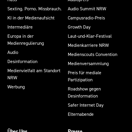
Sexting. Porno. Missbrauch.
Audio Summit NRW
KI in der Medienaufsicht
Campusradio-Preis
Intermediäre
Growth Day
Europa in der
Laut-und-Klar-Festival
Medienregulierung
Medienkarriere NRW
Audio
Medienscouts Convention
Desinformation
Medienversammlung
Medienvielfalt am Standort
Preis für mediale
NRW
Partizipation
Werbung
Roadshow gegen
Desinformation
Safer Internet Day
Elternabende
Über Uns
Presse