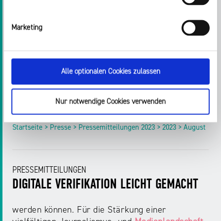
im Rahmen der feierlichen Preisverleihung im
Hyatt Regency im Düsseldorfer
Medienhafen
Marketing
bekanntgegeben. Weitere [...] es 2023 stehen fest
Aus mehr als 230 Beiträgen haben unsere Jurys
ihre Favoriten für den Audiopreis der
Landesanstalt für
Medien
NRW 2023 ausgewählt.
Alle optionalen Cookies zulassen
In insgesamt zehn Kategorien haben die
unabhängigen Jurys die jeweils drei besten
Nur notwendige Cookies verwenden
Beiträge nominiert
Startseite > Presse > Pressemitteilungen 2023 > 2023 > August
PRESSEMITTEILUNGEN
DIGITALE VERIFIKATION LEICHT GEMACHT
werden können. Für die Stärkung einer