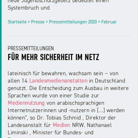
neue Jugendschutzgesetz bedeutet einen
NRW
Preis
Systembruch und
für
Werbung
mediale
Startseite > Presse > Pressemitteilungen 2020 > Februar
Partizipation
Roadshow
PRESSEMITTEILUNGEN
gegen
FÜR MEHR SICHERHEIT IM NETZ
Desinformation
lateinisch für bewahren, wachsam sein – von
allen 14
Landesmedienanstalten
in Deutschland
Safer
genutzt. Die Entscheidung zum Ausbau in weitere
Internet
Sprachen wurde von einer Studie zur
Day
Mediennutzung
von arabischsprachigen
Internetnutzerinnen und -nutzern in [...] werden
Elternabende
können“, so Dr. Tobias Schmid , Direktor der
Landesanstalt für
Medien
NRW. Nathanael
Liminski , Minister für Bundes- und