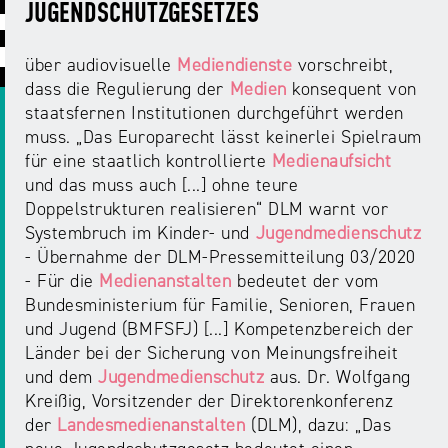
ABC
Medienaufsicht
Regulierung
JUGENDSCHUTZGESETZES
Growth
Day
Förderungen
#äsch-
Intermediäre
über audiovisuelle
Mediendienste
vorschreibt,
und
Tecks
dass die Regulierung der
Medien
konsequent von
Laut-
Ausschreibungen
staatsfernen Institutionen durchgeführt werden
Europa
und-
Rechtsgrundlagen
muss. „Das Europarecht lässt keinerlei Spielraum
Juuuport
in
Klar-
Datenschutzaufsicht
für eine staatlich kontrollierte
Medienaufsicht
der
Festival
Berichte
und das muss auch [...] ohne teure
Medienregulierung
NRWision
Doppelstrukturen realisieren“ DLM warnt vor
Medienkarriere
Systembruch im Kinder- und
Jugendmedienschutz
Die
Audio
NRW
- Übernahme der DLM-Pressemitteilung 03/2020
FLIMMO
Medienkommission
- Für die
Medienanstalten
bedeutet der vom
Bundesministerium für Familie, Senioren, Frauen
Desinformation
Medienscouts
und Jugend (BMFSFJ) [...] Kompetenzbereich der
Convention
Länder bei der Sicherung von Meinungsfreiheit
und dem
Jugendmedienschutz
aus. Dr. Wolfgang
Medienvielfalt
Kontakt
Kreißig, Vorsitzender der Direktorenkonferenz
am
Medienversammlung
&
der
Landesmedienanstalten
(DLM), dazu: „Das
Standort
Anfahrt