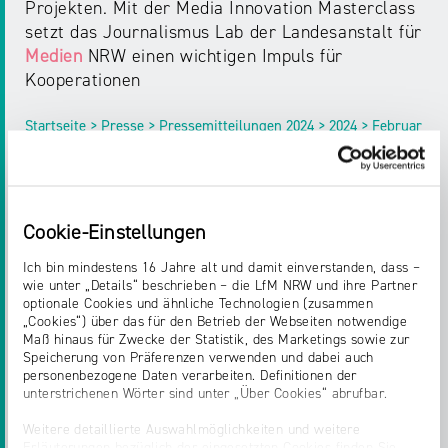
Projekten. Mit der Media Innovation Masterclass
setzt das Journalismus Lab der Landesanstalt für
Medien
NRW einen wichtigen Impuls für
Kooperationen
Startseite > Presse > Pressemitteilungen 2024 > 2024 > Februar
PRESSEMITTEILUNGEN
Cookie-Einstellungen
SO HABEN WIR UNS DAS NRW MEDIA
Ich bin mindestens 16 Jahre alt und damit einverstanden, dass –
TRAINEESHIP VORGESTELLT
wie unter „Details“ beschrieben – die LfM NRW und ihre Partner
optionale Cookies und ähnliche Technologien (zusammen
„Cookies“) über das für den Betrieb der Webseiten notwendige
die schönste Branche der Welt – die
Maß hinaus für Zwecke der Statistik, des Marketings sowie zur
Medienbranche
NRW. Zusammen mit
Speicherung von Präferenzen verwenden und dabei auch
Medienunternehmen
in NRW startet die
personenbezogene Daten verarbeiten. Definitionen der
unterstrichenen Wörter sind unter „Über Cookies“ abrufbar.
Medienanstalt
NRW damit ein exklusives
Programm zur Förderung von Nachwuchskräften
Weitere detaillierte Auswahlmöglichkeiten und weitere
in der
Medienbranche
und schafft Vorteile für alle
Erläuterungen bezüglich der eingesetzten Cookies finden Sie