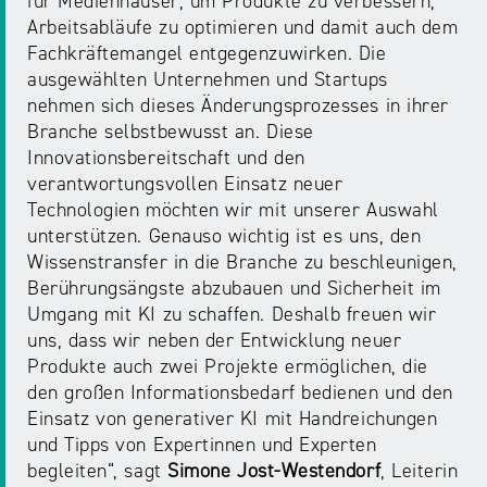
für Medienhäuser, um Produkte zu verbessern,
NRW
Preis
Arbeitsabläufe zu optimieren und damit auch dem
für
Fachkräftemangel entgegenzuwirken. Die
Werbung
mediale
ausgewählten Unternehmen und Startups
Partizipation
nehmen sich dieses Änderungsprozesses in ihrer
Branche selbstbewusst an. Diese
Innovationsbereitschaft und den
Roadshow
verantwortungsvollen Einsatz neuer
gegen
Technologien möchten wir mit unserer Auswahl
Desinformation
unterstützen. Genauso wichtig ist es uns, den
Wissenstransfer in die Branche zu beschleunigen,
Safer
Berührungsängste abzubauen und Sicherheit im
Internet
Umgang mit KI zu schaffen. Deshalb freuen wir
Day
uns, dass wir neben der Entwicklung neuer
Produkte auch zwei Projekte ermöglichen, die
den großen Informationsbedarf bedienen und den
Elternabende
Einsatz von generativer KI mit Handreichungen
und Tipps von Expertinnen und Experten
begleiten“, sagt
Simone Jost-Westendorf
, Leiterin