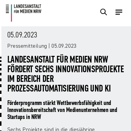
Zum
Zur
Inhalt
Navigation
Plattformen
Angebote
Regulierung
Die
Themen
Events
Service
Über
Presse
Medienkommission
Uns
05.09.2023
Übersicht
Übersicht
Übersicht
Übersicht
Übersicht
Übersicht
Übersicht
Pressemitteilung | 05.09.2023
Übersicht
Übersicht
Für
LANDESANSTALT FÜR MEDIEN NRW
Frage?
TV
Hass
Audiopreis
Angebote
Pressemitteilungen
Anbietende
Wir
und
Der
Die
FÖRDERT SECHS INNOVATIONSPROJEKTE
von
antworten!
Streaming
Vorsitzende
Landesanstalt
Sexting.
Audio
Presseverteiler
IM BEREICH DER
Medienplattformen
für
Porno.
Summit
und
Medien
PROZESSAUTOMATISIERUNG UND KI
Eltern
Plattformen
Missbrauch.
NRW
Benutzeroberflächen
NRW
Info-
Öffentliche
und
und
Bekanntmachungen
Förderprogramm stärkt Wettbewerbsfähigkeit und
Medien
KI
Campusradio-
Lehrmaterial
Innovationsbereitschaft von Medienunternehmen und
Aufsicht
in
Preis
Startups in NRW
Download-
Internet-
der
Forschung
Bereich
Sechs Projekte sind in die diesjährige