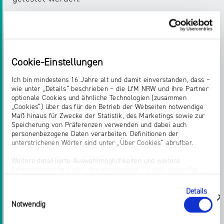
Lokale und regionale Nachrichten mit Meldungen
aus NRW, Deutschland und der Welt verbinden.
Dieses Ziel setzt sich das Nachrichten-Podcast-
Angebot „NRW um 5“ von
Radio NRW
. Das
Cookie-Einstellungen
Kooperationsprojekt birgt einen hohen Mehrwert
Ich bin mindestens 16 Jahre alt und damit einverstanden, dass –
für den lokalen Radiomarkt, da es insbesondere
wie unter „Details“ beschrieben – die LfM NRW und ihre Partner
Sendern im lokalen Hörfunk die Möglichkeit zur
optionale Cookies und ähnliche Technologien (zusammen
Umsetzung eines individualisierten Nachrichten-
„Cookies“) über das für den Betrieb der Webseiten notwendige
Maß hinaus für Zwecke der Statistik, des Marketings sowie zur
Podcasts bietet.
Speicherung von Präferenzen verwenden und dabei auch
personenbezogene Daten verarbeiten. Definitionen der
In Workshops, Experimenten und Tests
unterstrichenen Wörter sind unter „Über Cookies“ abrufbar.
entwickelt das
Bonn Institute
mit seinen
Weitere detaillierte Auswahlmöglichkeiten und weitere
Partnern konstruktive Werkzeuge für
Erläuterungen bezüglich der eingesetzten Cookies finden Sie
Journalistinnen und Journalisten und bündelt
unter „Details zeigen“; dieser Bereich kann auch über den Link
„Einwilligung ändern“ in der Datenschutzerklärung aufgerufen
diese in einer Praxisanleitung - dem Prompt
Details
Einwilligungsauswahl
werden. Dort können Sie auch Ihre Einwilligung jederzeit mit
Book. Zudem entsteht ein Konzept für KI-
zeigen
Notwendig
Wirkung für die Zukunft widerrufen. Die vollständige Ablehnung
Workshops für Redaktionen. So wird ein
optionaler Cookies erfolgt über den Button „Nur notwendige
Cookies verwenden“.