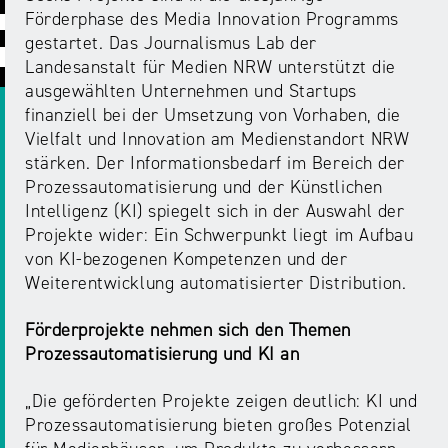
ABC
Medienaufsicht
Regulierung
Growth
Förderphase des Media Innovation Programms
Day
gestartet. Das Journalismus Lab der
Förderungen
#äsch-
Intermediäre
Landesanstalt für Medien NRW unterstützt die
und
Tecks
ausgewählten Unternehmen und Startups
Laut-
Ausschreibungen
finanziell bei der Umsetzung von Vorhaben, die
Europa
und-
Rechtsgrundlagen
Vielfalt und Innovation am Medienstandort NRW
Juuuport
in
Klar-
Datenschutzaufsicht
stärken. Der Informationsbedarf im Bereich der
der
Festival
Berichte
Prozessautomatisierung und der Künstlichen
Medienregulierung
NRWision
Intelligenz (KI) spiegelt sich in der Auswahl der
Medienkarriere
Projekte wider: Ein Schwerpunkt liegt im Aufbau
Die
Audio
NRW
von KI-bezogenen Kompetenzen und der
FLIMMO
Medienkommission
Weiterentwicklung automatisierter Distribution.
Desinformation
Medienscouts
Förderprojekte nehmen sich den Themen
Convention
Prozessautomatisierung und KI an
Medienvielfalt
Kontakt
„Die geförderten Projekte zeigen deutlich: KI und
am
Medienversammlung
&
Prozessautomatisierung bieten großes Potenzial
Standort
Anfahrt