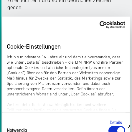
zu erleichtern und so ein deutliches Zeichen
gegen
Startseite > Themen > Hass
SEITEN
Cookie-Einstellungen
DESINFORMATION
Ich bin mindestens 16 Jahre alt und damit einverstanden, dass –
wie unter „Details“ beschrieben – die LfM NRW und ihre Partner
optionale Cookies und ähnliche Technologien (zusammen
Aber auch die
Medienpolitik
muss sich mit diesem
„Cookies“) über das für den Betrieb der Webseiten notwendige
Phänomen befassen. Die
Medienaufsicht
in
Maß hinaus für Zwecke der Statistik, des Marketings sowie zur
Speicherung von Präferenzen verwenden und dabei auch
Deutschland ist der Meinungsfreiheit verpflichtet.
personenbezogene Daten verarbeiten. Definitionen der
Unsere wichtigste Aufgabe ist es, eine freie
unterstrichenen Wörter sind unter „Über Cookies“ abrufbar.
Meinungsäußerung in den
Medien
und eine freie
Weitere detaillierte Auswahlmöglichkeiten und weitere
Meinungsbildung [...] eine Grundvoraussetzung,
Erläuterungen bezüglich der eingesetzten Cookies finden Sie
dass Informationen frei zugänglich und faktisch
unter „Details zeigen“; dieser Bereich kann auch über den Link
richtig sind. Dabei spielen die
Medien
eine
„Einwilligung ändern“ in der Datenschutzerklärung aufgerufen
Details
Einwilligungsauswahl
werden. Dort können Sie auch Ihre Einwilligung jederzeit mit
wichtige Rolle. In den
Medien
findet der
zeigen
Notwendig
Wirkung für die Zukunft widerrufen. Die vollständige Ablehnung