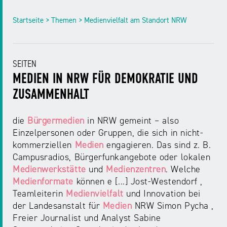
NRW
Preis
Startseite > Themen > Medienvielfalt am Standort NRW
für
Werbung
mediale
Partizipation
SEITEN
Roadshow
MEDIEN IN NRW FÜR DEMOKRATIE UND
gegen
ZUSAMMENHALT
Desinformation
die
Bürgermedien
in NRW gemeint – also
Einzelpersonen oder Gruppen, die sich in nicht-
Safer
kommerziellen
Medien
engagieren. Das sind z. B.
Internet
Campusradios, Bürgerfunkangebote oder lokalen
Day
Medienwerkstätte
und
Medienzentren
. Welche
Medienformate
können e [...] Jost-Westendorf ,
Elternabende
Teamleiterin
Medienvielfalt
und Innovation bei
der Landesanstalt für
Medien
NRW Simon Pycha ,
Freier Journalist und Analyst Sabine