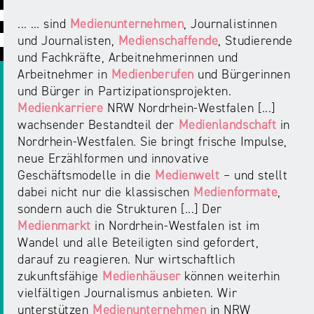
ABC
Medienaufsicht
Regulierung
Growth
... … sind
Medienunternehmen
, Journalistinnen
Day
Förderungen
und Journalisten,
Medienschaffende
, Studierende
#äsch-
Intermediäre
und
und Fachkräfte, Arbeitnehmerinnen und
Tecks
Laut-
Ausschreibungen
Arbeitnehmer in
Medienberufen
und Bürgerinnen
Europa
und-
Rechtsgrundlagen
und Bürger in Partizipationsprojekten.
Juuuport
in
Klar-
Medienkarriere
NRW Nordrhein-Westfalen [...]
Datenschutzaufsicht
der
Festival
wachsender Bestandteil der
Medienlandschaft
in
Berichte
Medienregulierung
Nordrhein-Westfalen. Sie bringt frische Impulse,
NRWision
neue Erzählformen und innovative
Medienkarriere
Die
Geschäftsmodelle in die
Medienwelt
– und stellt
Audio
NRW
FLIMMO
Medienkommission
dabei nicht nur die klassischen
Medienformate
,
sondern auch die Strukturen [...] Der
Desinformation
Medienscouts
Medienmarkt
in Nordrhein-Westfalen ist im
Convention
Wandel und alle Beteiligten sind gefordert,
darauf zu reagieren. Nur wirtschaftlich
Medienvielfalt
zukunftsfähige
Medienhäuser
können weiterhin
Kontakt
am
Medienversammlung
vielfältigen Journalismus anbieten. Wir
&
Standort
unterstützen
Medienunternehmen
in NRW
Anfahrt