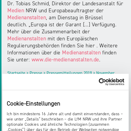
Dr. Tobias Schmid, Direktor der Landesanstalt für
Medien
NRW und Europabeauftragter der
Medienanstalten
, am Dienstag in Brüssel
deutlich. „Europa ist der Garant [...] Verfügung.
Mehr über die Zusammenarbeit der
Medienanstalten
mit den Europäischen
Regulierungsbehörden finden Sie hier . Weitere
Informationen über die
Medienanstalten
finden
Sie unter:
www.die-medienanstalten.de
.
Startseite > Presse > Pressemitteilungen 2019 > November
2019
Cookie-Einstellungen
PRESSEMITTEILUNGEN
MEDIA INNOVATION -
Ich bin mindestens 16 Jahre alt und damit einverstanden, dass –
wie unter „Details“ beschrieben – die LfM NRW und ihre Partner
PROZESSAUTOMATISERUNG UND KI
optionale Cookies und ähnliche Technologien (zusammen
„Cookies“) über das für den Betrieb der Webseiten notwendige