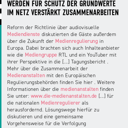
ABC
Medienaufsicht
Regulierung
WERDEN FÜR SCHUTZ DER GRUNDWERTE
Growth
Day
IM NETZ VERSTÄRKT ZUSAMMENARBEITEN
Förderungen
#äsch-
Intermediäre
und
Tecks
Reform der Richtlinie über audiovisuelle
Laut-
Ausschreibungen
Mediendienste
diskutierten die Gäste außerdem
Europa
und-
Rechtsgrundlagen
über die Zukunft der
Medienregulierung
in
Juuuport
in
Klar-
Datenschutzaufsicht
Europa. Dabei brachten sich auch Inhalteanbieter
der
Festival
Berichte
wie die
Mediengruppe
RTL und ein YouTuber mit
Medienregulierung
NRWision
ihrer Perspektive in die [...] Tagungsbericht .
Medienkarriere
Mehr über die Zusammenarbeit der
Die
Audio
NRW
Medienanstalten
mit den Europäischen
FLIMMO
Medienkommission
Regulierungsbehörden finden Sie hier . Weitere
Informationen über die
medienanstalten
finden
Desinformation
Medienscouts
Sie unter:
www.die-medienanstalten.de
[...] für
Convention
die nationalen
Medienregulierer
als
Medienvielfalt
herausfordernd. Lösungswege hierfür zu
Kontakt
am
Medienversammlung
diskutieren und eine gemeinsame
&
Standort
Vorgehensweise für die Verfolgung
Anfahrt