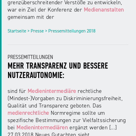
NRW
grenzüberschreitender Verstöße zu entwickeln,
Preis
war ein Ziel der Konferenz der
Medienanstalten
für
gemeinsam mit der
Werbung
mediale
Partizipation
Startseite > Presse > Pressemitteilungen 2018
Roadshow
gegen
PRESSEMITTEILUNGEN
Desinformation
MEHR TRANSPARENZ UND BESSERE
NUTZERAUTONOMIE:
Safer
Internet
sind für
Medienintermediäre
rechtliche
Day
(Mindest-)Vorgaben zu Diskriminierungsfreiheit,
Qualität und Transparenz geboten. Das
medienrechtliche
Normregime sollte um
Elternabende
spezifische Bestimmungen zur Vielfaltssicherung
bei
Medienintermediären
ergänzt werden [...]
27.03.2018 Neues Gutachten sieht