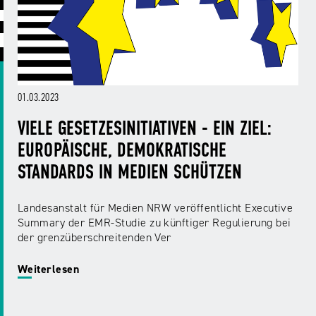
ABC
Medienaufsicht
Regulierung
Growth
Day
Förderungen
#äsch-
Intermediäre
und
Tecks
Laut-
Ausschreibungen
Europa
und-
Rechtsgrundlagen
01.03.2023
Juuuport
in
Klar-
Datenschutzaufsicht
der
Festival
VIELE GESETZESINITIATIVEN - EIN ZIEL:
Berichte
Medienregulierung
NRWision
EUROPÄISCHE, DEMOKRATISCHE
Medienkarriere
STANDARDS IN MEDIEN SCHÜTZEN
Die
Audio
NRW
FLIMMO
Medienkommission
Landesanstalt für Medien NRW veröffentlicht Executive
Summary der EMR-Studie zu künftiger Regulierung bei
Desinformation
Medienscouts
der grenzüberschreitenden Ver
Convention
Medienvielfalt
Weiterlesen
Kontakt
am
Medienversammlung
&
Standort
Anfahrt