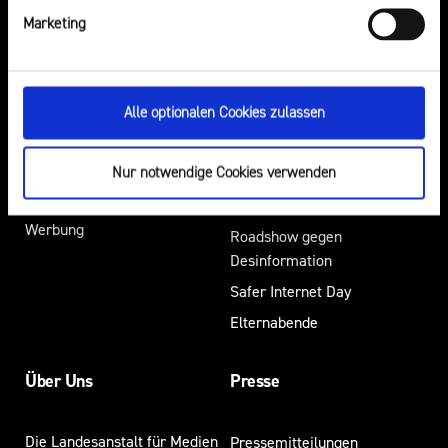
Marketing
Intermediäre
Growth Day
Europa in der
Laut-und-Klar-Festival
Medienregulierung
Medienkarriere NRW
Audio
Alle optionalen Cookies zulassen
Medienscouts Convention
Desinformation
Medienversammlung
Nur notwendige Cookies verwenden
Medienvielfalt am Standort
Preis für mediale
NRW
Partizipation
Werbung
Roadshow gegen
Desinformation
Safer Internet Day
Elternabende
Über Uns
Presse
Die Landesanstalt für Medien
Pressemitteilungen