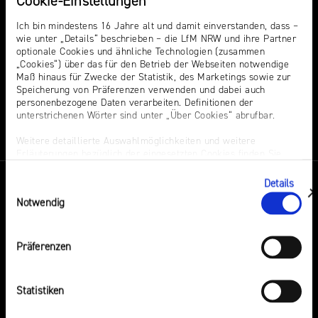
Cookie-Einstellungen
Ich bin mindestens 16 Jahre alt und damit einverstanden, dass –
wie unter „Details“ beschrieben – die LfM NRW und ihre Partner
optionale Cookies und ähnliche Technologien (zusammen
„Cookies“) über das für den Betrieb der Webseiten notwendige
Maß hinaus für Zwecke der Statistik, des Marketings sowie zur
DU VERMUTEST EINEN RECHTSVERSTOSS?
Speicherung von Präferenzen verwenden und dabei auch
personenbezogene Daten verarbeiten. Definitionen der
HIER KANNST DU IHN MELDEN
unterstrichenen Wörter sind unter „Über Cookies“ abrufbar.
Weitere detaillierte Auswahlmöglichkeiten und weitere
Erläuterungen bezüglich der eingesetzten Cookies finden Sie
unter „Details zeigen“; dieser Bereich kann auch über den Link
„Einwilligung ändern“ in der Datenschutzerklärung aufgerufen
Details
Einwilligungsauswahl
werden. Dort können Sie auch Ihre Einwilligung jederzeit mit
zeigen
Notwendig
Wirkung für die Zukunft widerrufen. Die vollständige Ablehnung
optionaler Cookies erfolgt über den Button „Nur notwendige
Themen
Events
Cookies verwenden“.
Präferenzen
Impressum
Hass
Audiopreis
Statistiken
Sexting. Porno. Missbrauch.
Audio Summit NRW
KI in der Medienaufsicht
Campusradio-Preis