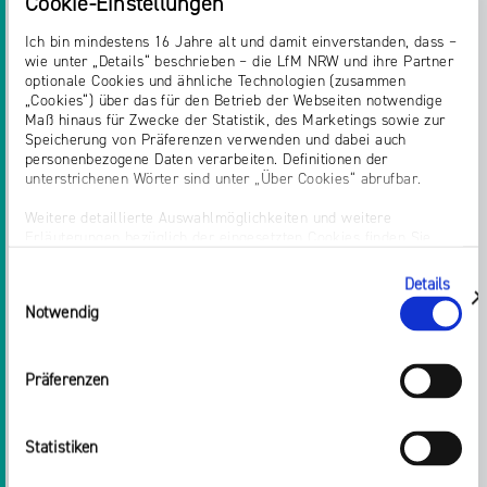
Cookie-Einstellungen
Ich bin mindestens 16 Jahre alt und damit einverstanden, dass –
wie unter „Details“ beschrieben – die LfM NRW und ihre Partner
optionale Cookies und ähnliche Technologien (zusammen
„Cookies“) über das für den Betrieb der Webseiten notwendige
Maß hinaus für Zwecke der Statistik, des Marketings sowie zur
Speicherung von Präferenzen verwenden und dabei auch
personenbezogene Daten verarbeiten. Definitionen der
unterstrichenen Wörter sind unter „Über Cookies“ abrufbar.
Weitere detaillierte Auswahlmöglichkeiten und weitere
10.05.2022
Erläuterungen bezüglich der eingesetzten Cookies finden Sie
unter „Details zeigen“; dieser Bereich kann auch über den Link
„Einwilligung ändern“ in der Datenschutzerklärung aufgerufen
ZUNEHMENDE SORGE VOR
Details
Einwilligungsauswahl
werden. Dort können Sie auch Ihre Einwilligung jederzeit mit
zeigen
Notwendig
WAHLMANIPULATION DURCH
Wirkung für die Zukunft widerrufen. Die vollständige Ablehnung
optionaler Cookies erfolgt über den Button „Nur notwendige
DESINFORMATION
Cookies verwenden“.
Präferenzen
Impressum
Landesanstalt für Medien NRW veröffentlicht forsa-
Zahlen zu Desinformation und politischer Werbung
Statistiken
Weiterlesen