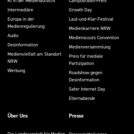
KI in der Medienaufsicht
Campusradio-Preis
Intermediäre
Growth Day
Europa in der
Laut-und-Klar-Festival
Medienregulierung
Medienkarriere NRW
Audio
Medienscouts Convention
Desinformation
Medienversammlung
Medienvielfalt am Standort
Preis für mediale
NRW
Partizipation
Werbung
Roadshow gegen
Desinformation
Safer Internet Day
Elternabende
Über Uns
Presse
Die Landesanstalt für Medien