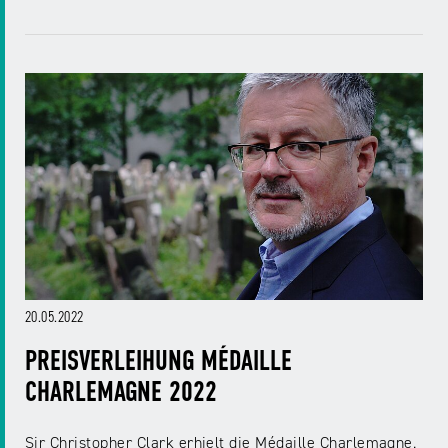
NRW
Preis
für
Werbung
mediale
Partizipation
Roadshow
gegen
Desinformation
Safer
Internet
Day
20.05.2022
PREISVERLEIHUNG MÉDAILLE
Elternabende
CHARLEMAGNE 2022
Sir Christopher Clark erhielt die Médaille Charlemagne.