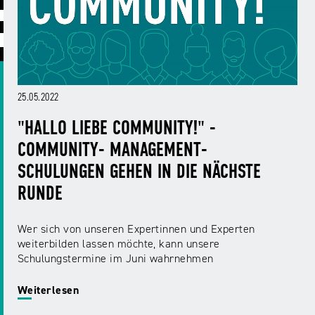
ABC
Medienaufsicht
Regulierung
Growth
Day
Förderungen
#äsch-
Intermediäre
und
Tecks
Laut-
Ausschreibungen
Europa
und-
Rechtsgrundlagen
25.05.2022
Juuuport
in
Klar-
Datenschutzaufsicht
der
Festival
"HALLO LIEBE COMMUNITY!" -
Berichte
Medienregulierung
NRWision
COMMUNITY- MANAGEMENT-
Medienkarriere
SCHULUNGEN GEHEN IN DIE NÄCHSTE
Die
Audio
NRW
FLIMMO
Medienkommission
RUNDE
Desinformation
Medienscouts
Wer sich von unseren Expertinnen und Experten
Convention
weiterbilden lassen möchte, kann unsere
Schulungstermine im Juni wahrnehmen
Medienvielfalt
Kontakt
am
Medienversammlung
Weiterlesen
&
Standort
Anfahrt