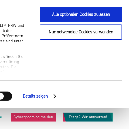
Alle optionalen Cookies zulassen
ie LfM NRW und
ieb der
Nur notwendige Cookies verwenden
n Präferenzen
er sind unter
es finden Sie
tzerklärung
rufen. Die
n“.
Details zeigen
he
Cybergrooming melden
Frage? Wir antworten!