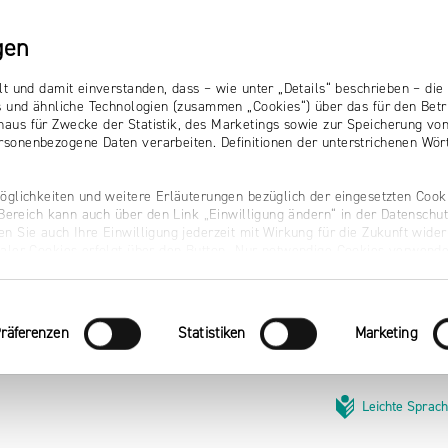
gen
lt und damit einverstanden, dass – wie unter „Details“ beschrieben – d
s und ähnliche Technologien (zusammen „Cookies“) über das für den Betr
aus für Zwecke der Statistik, des Marketings sowie zur Speicherung vo
sonenbezogene Daten verarbeiten. Definitionen der unterstrichenen Wört
öglichkeiten und weitere Erläuterungen bezüglich der eingesetzten Cooki
r Bereich kann auch über den Link „Einwilligung ändern“ in der Datenschu
n Sie auch Ihre Einwilligung jederzeit mit Wirkung für die Zukunft wider
naler Cookies erfolgt über den Button „Nur notwendige Cookies verwende
räferenzen
Statistiken
Marketing
Leichte Sprac