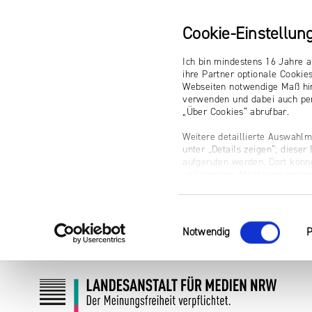
Cookie-Einstellun
Ich bin mindestens 16 Jahre a
ihre Partner optionale Cookie
Webseiten notwendige Maß hin
verwenden und dabei auch per
„Über Cookies“ abrufbar.
Weitere detaillierte Auswahlm
unter „Details zeigen“; diese
aufgerufen werden. Dort könne
vollständige Ablehnung optio
Impressum
Einwilligungsauswahl
Notwendig
P
Zum
Zur
Inhalt
Navigation