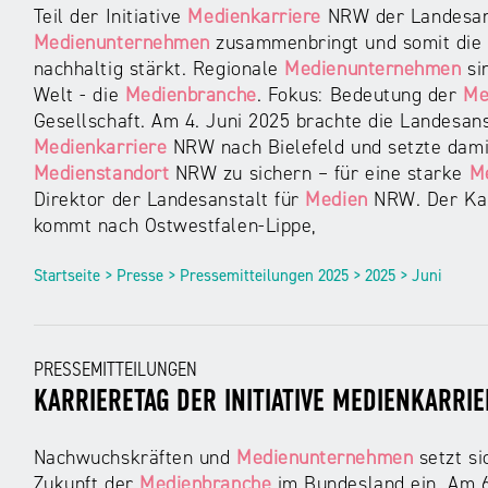
Teil der Initiative
Medienkarriere
NRW der Landesan
Medienunternehmen
zusammenbringt und somit di
nachhaltig stärkt. Regionale
Medienunternehmen
sin
Welt - die
Medienbranche
. Fokus: Bedeutung der
Me
Gesellschaft. Am 4. Juni 2025 brachte die Landesans
Medienkarriere
NRW nach Bielefeld und setzte damit 
Medienstandort
NRW zu sichern – für eine starke
M
Direktor der Landesanstalt für
Medien
NRW. Der Karr
kommt nach Ostwestfalen-Lippe,
Startseite > Presse > Pressemitteilungen 2025 > 2025 > Juni
PRESSEMITTEILUNGEN
KARRIERETAG DER INITIATIVE MEDIENKARRI
Nachwuchskräften und
Medienunternehmen
setzt si
Zukunft der
Medienbranche
im Bundesland ein. Am 