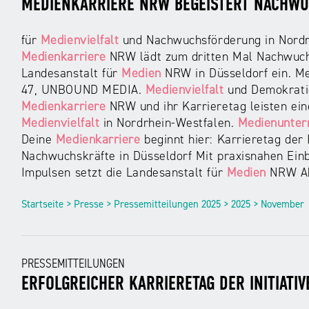
MEDIENKARRIERE NRW BEGEISTERT NACHWU
für
Medienvielfalt
und Nachwuchsförderung in Nordrh
Medienkarriere
NRW lädt zum dritten Mal Nachwuc
Landesanstalt für
Medien
NRW in Düsseldorf ein. Meh
47, UNBOUND MEDIA.
Medienvielfalt
und Demokratie
Medienkarriere
NRW und ihr Karrieretag leisten ein
Medienvielfalt
in Nordrhein-Westfalen.
Medienunte
Deine
Medienkarriere
beginnt hier: Karrieretag der 
Nachwuchskräfte in Düsseldorf Mit praxisnahen Ein
Impulsen setzt die Landesanstalt für
Medien
NRW Ak
Startseite > Presse > Pressemitteilungen 2025 > 2025 > November
PRESSEMITTEILUNGEN
ERFOLGREICHER KARRIERETAG DER INITIATI