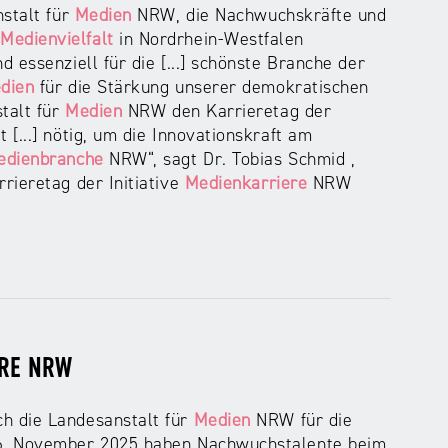
stalt für
Medien
NRW, die Nachwuchskräfte und
e
Medienvielfalt
in Nordrhein-Westfalen
d essenziell für die [...] schönste Branche der
dien
für die Stärkung unserer demokratischen
talt für
Medien
NRW den Karrieretag der
[...] nötig, um die Innovationskraft am
edienbranche
NRW“, sagt Dr. Tobias Schmid ,
ieretag der Initiative
Medienkarriere
NRW
ERE NRW
ch die Landesanstalt für
Medien
NRW für die
6. November 2025 haben Nachwuchstalente beim