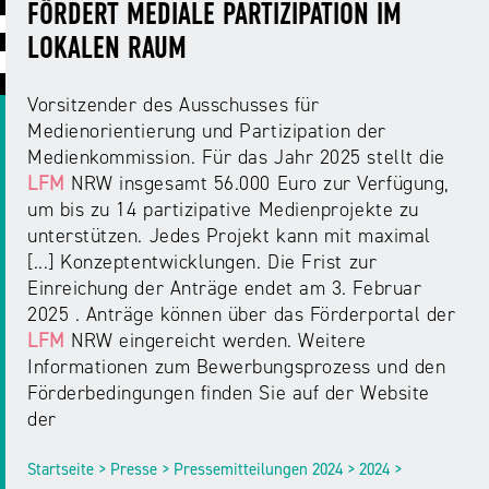
ABC
Medienaufsicht
Regulierung
FÖRDERT MEDIALE PARTIZIPATION IM
Growth
Day
LOKALEN RAUM
Förderungen
#äsch-
Intermediäre
und
Tecks
Vorsitzender des Ausschusses für
Laut-
Ausschreibungen
Medienorientierung und Partizipation der
Europa
und-
Rechtsgrundlagen
Medienkommission. Für das Jahr 2025 stellt die
Juuuport
in
Klar-
Datenschutzaufsicht
LFM
NRW insgesamt 56.000 Euro zur Verfügung,
der
Festival
Berichte
um bis zu 14 partizipative Medienprojekte zu
Medienregulierung
NRWision
unterstützen. Jedes Projekt kann mit maximal
Medienkarriere
[...] Konzeptentwicklungen. Die Frist zur
Die
Audio
NRW
Einreichung der Anträge endet am 3. Februar
FLIMMO
Medienkommission
2025 . Anträge können über das Förderportal der
LFM
NRW eingereicht werden. Weitere
Desinformation
Medienscouts
Informationen zum Bewerbungsprozess und den
Convention
Förderbedingungen finden Sie auf der Website
Medienvielfalt
der
Kontakt
am
Medienversammlung
&
Standort
Startseite > Presse > Pressemitteilungen 2024 > 2024 >
Anfahrt