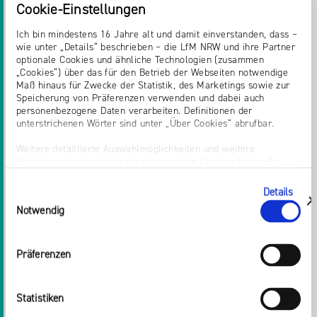
TAGEBUCHSTUDIE LFM NRW
Cookie-Einstellungen
Ich bin mindestens 16 Jahre alt und damit einverstanden, dass –
SO ERLEBT DIE GEN Z POLITISCHEN CONTENT
wie unter „Details“ beschrieben – die LfM NRW und ihre Partner
AUF TIKTOK UND INSTAGRAM Unsere
optionale Cookies und ähnliche Technologien (zusammen
Tagebuchstudie begleitet eine Woche lang Erst-
„Cookies“) über das für den Betrieb der Webseiten notwendige
Maß hinaus für Zwecke der Statistik, des Marketings sowie zur
und Jungwählende bei ihrer Nutzung von
Speicherung von Präferenzen verwenden und dabei auch
politischem Content Schneller a
personenbezogene Daten verarbeiten. Definitionen der
unterstrichenen Wörter sind unter „Über Cookies“ abrufbar.
Startseite > Presse > Pressemitteilungen 2024 > 2024 >
Weitere detaillierte Auswahlmöglichkeiten und weitere
Dezember
Erläuterungen bezüglich der eingesetzten Cookies finden Sie
unter „Details zeigen“; dieser Bereich kann auch über den Link
„Einwilligung ändern“ in der Datenschutzerklärung aufgerufen
Details
Einwilligungsauswahl
werden. Dort können Sie auch Ihre Einwilligung jederzeit mit
zeigen
Notwendig
PRESSEMITTEILUNGEN
Wirkung für die Zukunft widerrufen. Die vollständige Ablehnung
optionaler Cookies erfolgt über den Button „Nur notwendige
LÖSEN CONTENT CREATOR DIE
Cookies verwenden“.
Präferenzen
TAGESSCHAU AB?
Impressum
LÖSEN CONTENT CREATOR DIE TAGESSCHAU AB?
Statistiken
DIE POLITISCHE MEDIEN- UND