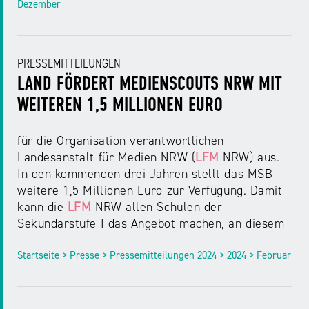
NRW
Dezember
Preis
für
Werbung
mediale
Partizipation
PRESSEMITTEILUNGEN
LAND FÖRDERT MEDIENSCOUTS NRW MIT
WEITEREN 1,5 MILLIONEN EURO
Roadshow
gegen
Desinformation
für die Organisation verantwortlichen
Landesanstalt für Medien NRW (
LFM
NRW) aus.
In den kommenden drei Jahren stellt das MSB
Safer
weitere 1,5 Millionen Euro zur Verfügung. Damit
Internet
kann die
LFM
NRW allen Schulen der
Day
Sekundarstufe I das Angebot machen, an diesem
Startseite > Presse > Pressemitteilungen 2024 > 2024 > Februar
Elternabende