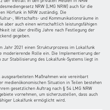
 der Vielfalt in den privaten Medien in NRW
 Landesmediengesetz NRW (LMG NRW) auch für die
len Hörfunk in NRW zuständig. Die
ultur-, Wirtschafts- und Kommunikationsräume in
e aber auch einen wirtschaftlich leistungsfähigen
hkeit ist über dreißig Jahre nach Festlegung der
eckend gegeben.
m Jahr 2021 einen Strukturprozess im Lokalfunk
ne moderierende Rolle ein. Die Implementierung der
ur Stabilisierung des Lokalfunk-Systems liegt in
ss ausgearbeiteten Maßnahmen wie vereinbart
er medienökonomischen Situation in Teilen bestehen
 ihrem gesetzlichen Auftrag nach § 54 LMG NRW
ebiete vornehmen, um sicherzustellen, dass auch
fähiger Lokalfunk ermöglicht wird.