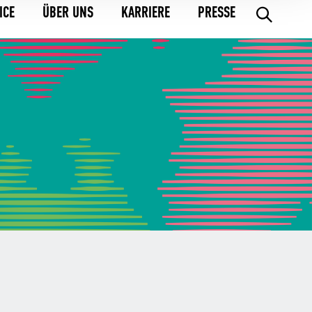
ICE
ÜBER UNS
KARRIERE
PRESSE
.