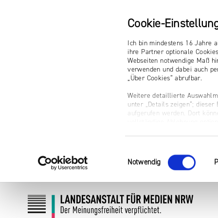
Cookie-Einstellun
Ich bin mindestens 16 Jahre a
ihre Partner optionale Cookie
Webseiten notwendige Maß hin
verwenden und dabei auch per
„Über Cookies“ abrufbar.
Weitere detaillierte Auswahlm
unter „Details zeigen“; diese
aufgerufen werden. Dort könne
vollständige Ablehnung optio
Impressum
Einwilligungsauswahl
Notwendig
P
Zum
Zur
Inhalt
Navigation