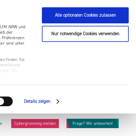
Alle optionalen Cookies zulassen
ie LfM NRW und
ieb der
Nur notwendige Cookies verwenden
n Präferenzen
er sind unter
es finden Sie
tzerklärung
rufen. Die
n“.
Details zeigen
he
Cybergrooming melden
Frage? Wir antworten!