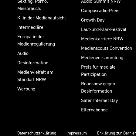
Sexting. Porno.
Audio Summit NRW
Missbrauch.
Campusradio-Preis
KI in der Medienaufsicht
Growth Day
Intermediäre
Laut-und-Klar-Festival
Europa in der
Medienkarriere NRW
Medienregulierung
Medienscouts Convention
Audio
Medienversammlung
Desinformation
Preis für mediale
Medienvielfalt am
Partizipation
Standort NRW
Roadshow gegen
Werbung
Desinformation
Safer Internet Day
Elternabende
Datenschutzerklärung
Impressum
Erklärung zur Barrier