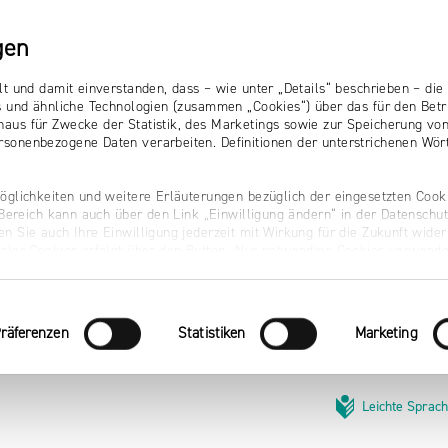
gen
lt und damit einverstanden, dass – wie unter „Details“ beschrieben – d
s und ähnliche Technologien (zusammen „Cookies“) über das für den Betr
aus für Zwecke der Statistik, des Marketings sowie zur Speicherung vo
sonenbezogene Daten verarbeiten. Definitionen der unterstrichenen Wört
öglichkeiten und weitere Erläuterungen bezüglich der eingesetzten Cooki
r Bereich kann auch über den Link „Einwilligung ändern“ in der Datenschu
n Sie auch Ihre Einwilligung jederzeit mit Wirkung für die Zukunft wider
naler Cookies erfolgt über den Button „Nur notwendige Cookies verwende
räferenzen
Statistiken
Marketing
Leichte Sprac