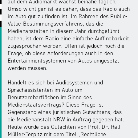
ABC
Medienaufsicht
Regulierung
auf dem Audiomarkt wächst beinahe täglich.
Growth
Umso wichtiger ist es daher, dass das Radio auch
Day
Förderungen
im Auto gut zu finden ist. Im Rahmen des Public-
#äsch-
Intermediäre
und
Value-Bestimmungsverfahrens, das die
Tecks
Laut-
Ausschreibungen
Medienanstalten in diesem Jahr durchgeführt
Europa
und-
Rechtsgrundlagen
haben, ist dem Radio eine einfache Auffindbarkeit
Juuuport
in
Klar-
zugesprochen worden. Offen ist jedoch noch die
Datenschutzaufsicht
der
Festival
Frage, ob diese Anforderungen auch in den
Berichte
Medienregulierung
Entertainmentsystemen von Autos umgesetzt
NRWision
werden müssen.
Medienkarriere
Die
Audio
NRW
Handelt es sich bei Audiosystemen und
FLIMMO
Medienkommission
Sprachassistenten im Auto um
Benutzeroberflächen im Sinne des
Desinformation
Medienscouts
Medienstaatsvertrags? Diese Frage ist
Convention
Gegenstand eines juristischen Gutachtens, das
Medienvielfalt
die Medienanstalt NRW in Auftrag gegeben hat.
Kontakt
am
Medienversammlung
Heute wurde das Gutachten von Prof. Dr. Ralf
&
Standort
Müller-Terpitz mit dem Titel „Rechtliche
Anfahrt