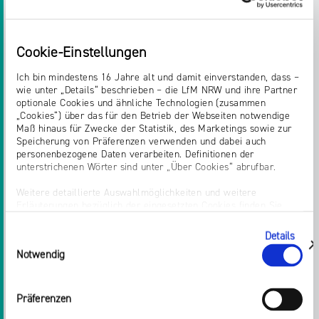
Das vollständige Gutachten können Sie ab sofort
auf unserer Seite herunterladen. Für Rückfragen
Cookie-Einstellungen
stehen wir jederzeit zur Verfügung.
Ich bin mindestens 16 Jahre alt und damit einverstanden, dass –
DAS RECHTLICHE GUTACHTEN ZUM
wie unter „Details“ beschrieben – die LfM NRW und ihre Partner
optionale Cookies und ähnliche Technologien (zusammen
DOWNLOAD
„Cookies“) über das für den Betrieb der Webseiten notwendige
Maß hinaus für Zwecke der Statistik, des Marketings sowie zur
Speicherung von Präferenzen verwenden und dabei auch
Rechtliche Einordnung von Audiosystemen
personenbezogene Daten verarbeiten. Definitionen der
und Sprachassistenten mit dem Fokus Auto,
unterstrichenen Wörter sind unter „Über Cookies“ abrufbar.
Prof. Dr. Ralf Müller-Terpitz
Weitere detaillierte Auswahlmöglichkeiten und weitere
[pdf, 971 KB]
Erläuterungen bezüglich der eingesetzten Cookies finden Sie
unter „Details zeigen“; dieser Bereich kann auch über den Link
„Einwilligung ändern“ in der Datenschutzerklärung aufgerufen
Details
Einwilligungsauswahl
werden. Dort können Sie auch Ihre Einwilligung jederzeit mit
zeigen
Notwendig
Wirkung für die Zukunft widerrufen. Die vollständige Ablehnung
optionaler Cookies erfolgt über den Button „Nur notwendige
Cookies verwenden“.
Teilen:
Präferenzen
Impressum