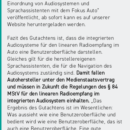
NRW
Einordnung von Audiosystemen und
Preis
Sprachassistenten mit dem Fokus Auto“
für
veröffentlicht, ab sofort kann es auf unserer
Werbung
mediale
Website heruntergeladen werden.
Partizipation
Fazit des Gutachtens ist, dass die integrierten
Roadshow
Audiosysteme für den linearen Radioempfang im
gegen
Auto eine Benutzeroberfläche darstellen.
Desinformation
Gleiches gilt für die herstellereigenen
Sprachassistenten, die für die Navigation des
Audiosystems zuständig sind.
Damit fallen
Safer
Autohersteller unter den Medienstaatsvertrag
Internet
und müssen in Zukunft die Regelungen des § 84
Day
MStV für den linearen Radioempfang im
integrierten Audiosystem einhalten.
„Das
Ergebnis des Gutachtens ist im Wesentlichen:
Elternabende
Was aussieht wie eine Benutzeroberfläche und
bedient wird wie eine Benutzeroberfläche, das ist
auch eine Benutzeroberfläche. Eine gute