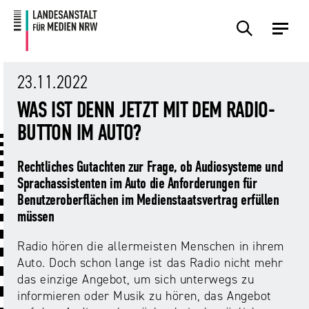
Zum
Zur
Inhalt
Navigation
Plattformen
Angebote
Regulierung
Die
Themen
Events
Service
Über
Presse
Medienkommission
Uns
23.11.2022
Übersicht
Übersicht
Übersicht
Übersicht
Übersicht
Übersicht
Übersicht
WAS IST DENN JETZT MIT DEM RADIO-
Übersicht
Übersicht
BUTTON IM AUTO?
Für
Frage?
TV
Hass
Audiopreis
Angebote
Pressemitteilungen
Anbietende
Wir
und
Der
Die
Rechtliches Gutachten zur Frage, ob Audiosysteme und
von
antworten!
Streaming
Vorsitzende
Landesanstalt
Sexting.
Audio
Presseverteiler
Sprachassistenten im Auto die Anforderungen für
Medienplattformen
für
Porno.
Summit
Benutzeroberflächen im Medienstaatsvertrag erfüllen
und
Medien
Eltern
Plattformen
Missbrauch.
NRW
müssen
Benutzeroberflächen
NRW
Info-
Öffentliche
und
und
Bekanntmachungen
Radio hören die allermeisten Menschen in ihrem
Medien
KI
Campusradio-
Lehrmaterial
Auto. Doch schon lange ist das Radio nicht mehr
Aufsicht
in
Preis
das einzige Angebot, um sich unterwegs zu
Download-
Internet-
der
informieren oder Musik zu hören, das Angebot
Forschung
Bereich