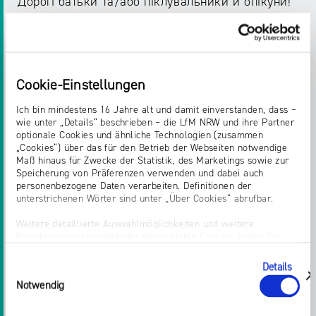
Дорогі батьки та/або піклувальники й опікуни!
Уявіть собі таку ситуацію: ваша дитина на
своєму першому смартфоні спілкується в чаті з
не- знайомцем, якого ніколи раніше не бачила.
Ця особа видає себе за однолітка, просить
Cookie-Einstellungen
особисту інформацію, фотографії чи відео і
навіть може
Ich bin mindestens 16 Jahre alt und damit einverstanden, dass –
запропонувати зустрітися. Такі онлайн-кон-
wie unter „Details“ beschrieben – die LfM NRW und ihre Partner
optionale Cookies und ähnliche Technologien (zusammen
такти можуть бути надзвичайно небезпечними.
„Cookies“) über das für den Betrieb der Webseiten notwendige
Особливо погано, коли діти не звертаються до
Maß hinaus für Zwecke der Statistik, des Marketings sowie zur
батьків через сором або страх, що їм
Speicherung von Präferenzen verwenden und dabei auch
personenbezogene Daten verarbeiten. Definitionen der
заборонять користуватися Інтернетом.
unterstrichenen Wörter sind unter „Über Cookies“ abrufbar.
Ein Informationsflyer zum Thema Cybergrooming
Weitere detaillierte Auswahlmöglichkeiten und weitere
vom
Kinderschutzbund Bundesverband
und dem
Erläuterungen bezüglich der eingesetzten Cookies finden Sie
unter „Details zeigen“; dieser Bereich kann auch über den Link
Internet-ABC e.V.
in der Sprache: український
„Einwilligung ändern“ in der Datenschutzerklärung aufgerufen
Details
Einwilligungsauswahl
werden. Dort können Sie auch Ihre Einwilligung jederzeit mit
zeigen
Notwendig
Wirkung für die Zukunft widerrufen. Die vollständige Ablehnung
Zurück zur Liste
optionaler Cookies erfolgt über den Button „Nur notwendige
Cookies verwenden“.