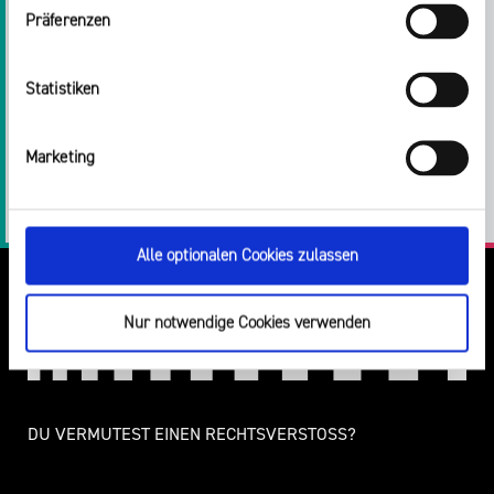
Präferenzen
Impressum
Statistiken
Teilen:
Twitter
Facebook
E-
Drucken
Marketing
Mail
LinkedIn
Alle optionalen Cookies zulassen
Nur notwendige Cookies verwenden
DU VERMUTEST EINEN RECHTSVERSTOSS?