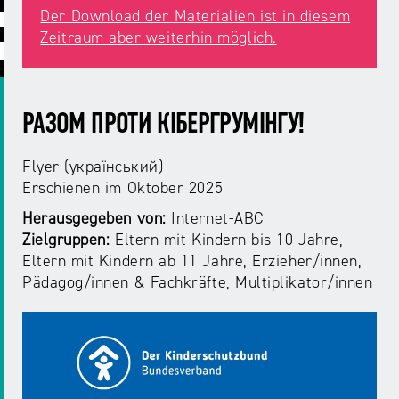
ABC
Medienaufsicht
Regulierung
Growth
Der Download der Materialien ist in diesem
Day
Zeitraum aber weiterhin möglich.
Förderungen
#äsch-
Intermediäre
und
Tecks
Laut-
Ausschreibungen
Europa
und-
Rechtsgrundlagen
РАЗОМ ПРОТИ КІБЕРГРУМІНГУ!
Juuuport
in
Klar-
Datenschutzaufsicht
der
Festival
Berichte
Flyer (український)
Medienregulierung
NRWision
Erschienen
im Oktober 2025
Medienkarriere
Herausgegeben von:
Internet-ABC
Die
Audio
NRW
Zielgruppen:
Eltern mit Kindern bis 10 Jahre
FLIMMO
Medienkommission
Eltern mit Kindern ab 11 Jahre
Erzieher/innen
Pädagog/innen
Fachkräfte, Multiplikator/innen
Desinformation
Medienscouts
Convention
Medienvielfalt
Kontakt
am
Medienversammlung
&
Standort
Anfahrt