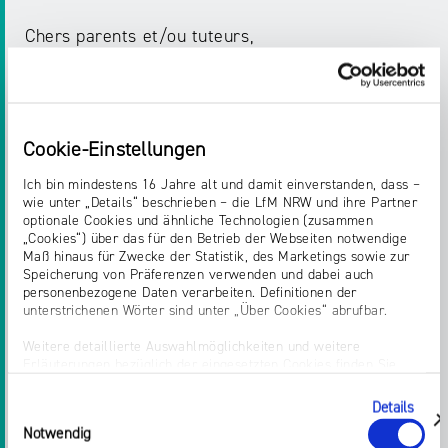
Chers parents et/ou tuteurs,
Imaginez la situation suivante : Votre enfant
discute sur son premier smartphone avec un
contact en ligne qu’il n’a jamais rencontré
auparavant. Cette personne se présente comme
Cookie-Einstellungen
étant de son âge, demande des informations
personnelles, des photos ou des vidéos - et
Ich bin mindestens 16 Jahre alt und damit einverstanden, dass –
propose peut-être même une rencontre. De tels
wie unter „Details“ beschrieben – die LfM NRW und ihre Partner
optionale Cookies und ähnliche Technologien (zusammen
contacts en ligne peuvent être extrêmement
„Cookies“) über das für den Betrieb der Webseiten notwendige
dangereux. La situation est particulièrement
Maß hinaus für Zwecke der Statistik, des Marketings sowie zur
grave lorsque les enfants ne s’adressent pas à
Speicherung von Präferenzen verwenden und dabei auch
personenbezogene Daten verarbeiten. Definitionen der
leurs parents par honte ou par crainte de se voir
unterstrichenen Wörter sind unter „Über Cookies“ abrufbar.
interdire l’accès à Internet.
Weitere detaillierte Auswahlmöglichkeiten und weitere
Erläuterungen bezüglich der eingesetzten Cookies finden Sie
Ein Informationsflyer zum Thema Cybergrooming
unter „Details zeigen“; dieser Bereich kann auch über den Link
vom
Kinderschutzbund Bundesverband
und dem
„Einwilligung ändern“ in der Datenschutzerklärung aufgerufen
Details
Einwilligungsauswahl
Internet-ABC e.V.
in der Sprache: Français.
werden. Dort können Sie auch Ihre Einwilligung jederzeit mit
zeigen
Notwendig
Wirkung für die Zukunft widerrufen. Die vollständige Ablehnung