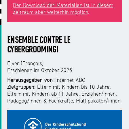
ABC
Medienaufsicht
Regulierung
Growth
Der Download der Materialien ist in diesem
Day
Zeitraum aber weiterhin möglich.
Förderungen
#äsch-
Intermediäre
und
Tecks
Laut-
Ausschreibungen
Europa
und-
Rechtsgrundlagen
ENSEMBLE CONTRE LE
Juuuport
in
Klar-
Datenschutzaufsicht
CYBERGROOMING!
der
Festival
Berichte
Medienregulierung
NRWision
Flyer (Français)
Medienkarriere
Erschienen
im Oktober 2025
Die
Audio
NRW
FLIMMO
Medienkommission
Herausgegeben von:
Internet-ABC
Zielgruppen:
Eltern mit Kindern bis 10 Jahre
Desinformation
Medienscouts
Eltern mit Kindern ab 11 Jahre
Erzieher/innen
Convention
Pädagog/innen
Fachkräfte, Multiplikator/innen
Medienvielfalt
Kontakt
am
Medienversammlung
&
Standort
Anfahrt