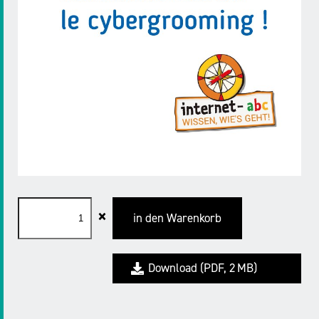
Material in den Warenkorb legen
×
in den Warenkorb
Warenkorb öffnen
Download
PDF,
2 MB