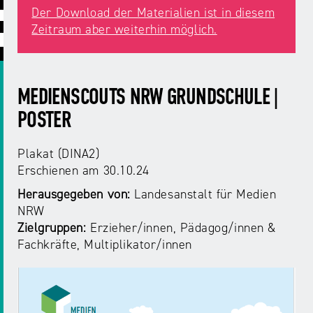
ABC
Medienaufsicht
Regulierung
Growth
Der Download der Materialien ist in diesem
Day
Zeitraum aber weiterhin möglich.
Förderungen
#äsch-
Intermediäre
und
Tecks
Laut-
Ausschreibungen
Europa
und-
Rechtsgrundlagen
MEDIENSCOUTS NRW GRUNDSCHULE |
Juuuport
in
Klar-
Datenschutzaufsicht
POSTER
der
Festival
Berichte
Medienregulierung
NRWision
Plakat (DINA2)
Medienkarriere
Erschienen
am 30.10.24
Die
Audio
NRW
FLIMMO
Medienkommission
Herausgegeben von:
Landesanstalt für Medien
NRW
Desinformation
Medienscouts
Zielgruppen:
Erzieher/innen
Pädagog/innen
Convention
Fachkräfte, Multiplikator/innen
Medienvielfalt
Kontakt
am
Medienversammlung
&
Standort
Anfahrt