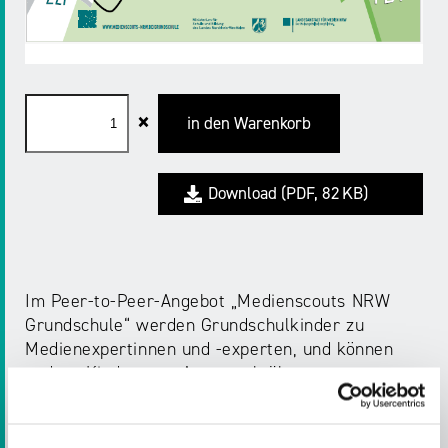
Material in den Warenkorb legen
×
in den Warenkorb
Warenkorb öffnen
Download
PDF,
82 KB
Im Peer-to-Peer-Angebot „Medienscouts NRW
Grundschule“ werden Grundschulkinder zu
Medienexpertinnen und -experten, und können
andere Kinder zum Austausch über
Medienthemen anregen.
Das Angebot zielt darauf ab, Kinder frühzeitig für