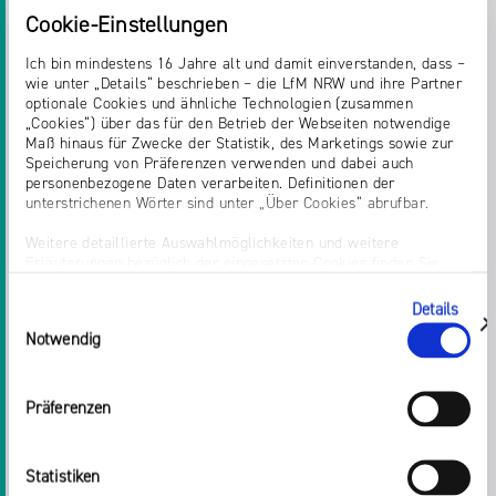
Cookie-Einstellungen
eine kritische Einstellung im Netz zu
sensibilisieren, ihre Handlungsfähigkeit zu
Ich bin mindestens 16 Jahre alt und damit einverstanden, dass –
stärken und Risiken zu minimieren.
wie unter „Details“ beschrieben – die LfM NRW und ihre Partner
optionale Cookies und ähnliche Technologien (zusammen
„Cookies“) über das für den Betrieb der Webseiten notwendige
Das Plakat kann in Grundschulen, die das
Maß hinaus für Zwecke der Statistik, des Marketings sowie zur
Angebot durchführen oder durchgeführt haben,
Speicherung von Präferenzen verwenden und dabei auch
aufgehangen werden.
personenbezogene Daten verarbeiten. Definitionen der
unterstrichenen Wörter sind unter „Über Cookies“ abrufbar.
Zurück zur Liste
Weitere detaillierte Auswahlmöglichkeiten und weitere
Erläuterungen bezüglich der eingesetzten Cookies finden Sie
unter „Details zeigen“; dieser Bereich kann auch über den Link
„Einwilligung ändern“ in der Datenschutzerklärung aufgerufen
Details
Einwilligungsauswahl
werden. Dort können Sie auch Ihre Einwilligung jederzeit mit
zeigen
Notwendig
Wirkung für die Zukunft widerrufen. Die vollständige Ablehnung
optionaler Cookies erfolgt über den Button „Nur notwendige
Teilen:
Cookies verwenden“.
Präferenzen
Impressum
Twitter
Facebook
E-
Drucken
Statistiken
Mail
LinkedIn