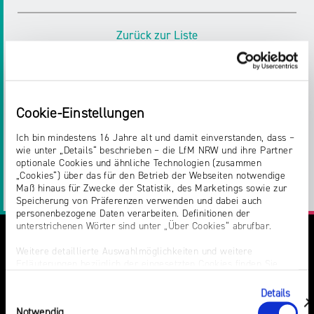
Zurück zur Liste
Cookie-Einstellungen
Teilen:
Ich bin mindestens 16 Jahre alt und damit einverstanden, dass –
Twitter
Facebook
E-
Drucken
wie unter „Details“ beschrieben – die LfM NRW und ihre Partner
optionale Cookies und ähnliche Technologien (zusammen
„Cookies“) über das für den Betrieb der Webseiten notwendige
Mail
LinkedIn
Maß hinaus für Zwecke der Statistik, des Marketings sowie zur
Speicherung von Präferenzen verwenden und dabei auch
personenbezogene Daten verarbeiten. Definitionen der
unterstrichenen Wörter sind unter „Über Cookies“ abrufbar.
Weitere detaillierte Auswahlmöglichkeiten und weitere
Erläuterungen bezüglich der eingesetzten Cookies finden Sie
unter „Details zeigen“; dieser Bereich kann auch über den Link
„Einwilligung ändern“ in der Datenschutzerklärung aufgerufen
Details
Einwilligungsauswahl
werden. Dort können Sie auch Ihre Einwilligung jederzeit mit
zeigen
Notwendig