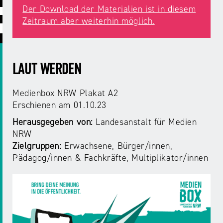
ABC
Medienaufsicht
Regulierung
Growth
Der Download der Materialien ist in diesem
Day
Zeitraum aber weiterhin möglich.
Förderungen
#äsch-
Intermediäre
und
Tecks
Laut-
Ausschreibungen
Europa
und-
Rechtsgrundlagen
LAUT WERDEN
Juuuport
in
Klar-
Datenschutzaufsicht
der
Festival
Berichte
Medienbox NRW Plakat A2
Medienregulierung
NRWision
Erschienen
am 01.10.23
Medienkarriere
Herausgegeben von:
Landesanstalt für Medien
Die
Audio
NRW
NRW
FLIMMO
Medienkommission
Zielgruppen:
Erwachsene, Bürger/innen
Pädagog/innen
Fachkräfte, Multiplikator/innen
Desinformation
Medienscouts
Convention
Medienvielfalt
Kontakt
am
Medienversammlung
&
Standort
Anfahrt