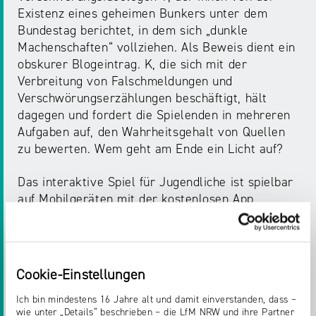
Existenz eines geheimen Bunkers unter dem
Bundestag berichtet, in dem sich „dunkle
Machenschaften“ vollziehen. Als Beweis dient ein
obskurer Blogeintrag. K, die sich mit der
Verbreitung von Falschmeldungen und
Verschwörungserzählungen beschäftigt, hält
dagegen und fordert die Spielenden in mehreren
Aufgaben auf, den Wahrheitsgehalt von Quellen
zu bewerten. Wem geht am Ende ein Licht auf?
Das interaktive Spiel für Jugendliche ist spielbar
auf Mobilgeräten mit der kostenlosen App
„Actionbound“. Es kann sowohl im
Klassenzimmer, als auch zuhause gespielt
werden.
Cookie-Einstellungen
Die Kurzanleitung, ein Infoblatt für
Pädagog*innen und alle weiteren Informationen
Ich bin mindestens 16 Jahre alt und damit einverstanden, dass –
wie unter „Details“ beschrieben – die LfM NRW und ihre Partner