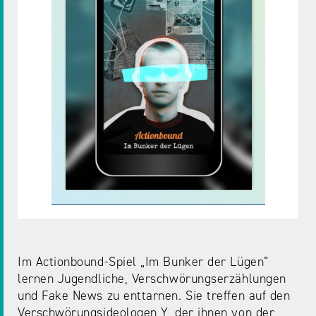
NRW
Preis
für
Werbung
mediale
Partizipation
Roadshow
gegen
Desinformation
Safer
Internet
Day
Im Actionbound-Spiel „Im Bunker der Lügen“
Elternabende
lernen Jugendliche, Verschwörungserzählungen
und Fake News zu enttarnen. Sie treffen auf den
Verschwörungsideologen Y, der ihnen von der