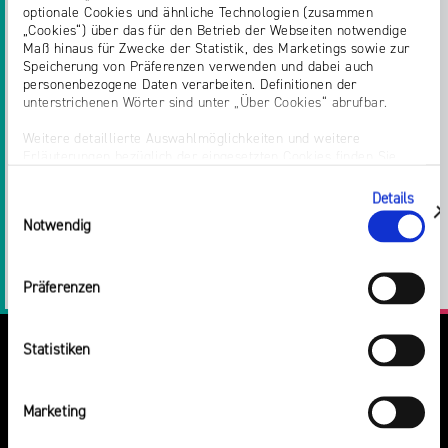
gibt es auf der
klicksafe-Website
.
optionale Cookies und ähnliche Technologien (zusammen
„Cookies“) über das für den Betrieb der Webseiten notwendige
Maß hinaus für Zwecke der Statistik, des Marketings sowie zur
Zurück zur Liste
Speicherung von Präferenzen verwenden und dabei auch
personenbezogene Daten verarbeiten. Definitionen der
unterstrichenen Wörter sind unter „Über Cookies“ abrufbar.
Weitere detaillierte Auswahlmöglichkeiten und weitere
Erläuterungen bezüglich der eingesetzten Cookies finden Sie
unter „Details zeigen“; dieser Bereich kann auch über den Link
Teilen:
„Einwilligung ändern“ in der Datenschutzerklärung aufgerufen
Details
Einwilligungsauswahl
werden. Dort können Sie auch Ihre Einwilligung jederzeit mit
Twitter
Facebook
E-
Drucken
zeigen
Notwendig
Wirkung für die Zukunft widerrufen. Die vollständige Ablehnung
optionaler Cookies erfolgt über den Button „Nur notwendige
Cookies verwenden“.
Mail
LinkedIn
Präferenzen
Impressum
Statistiken
Marketing