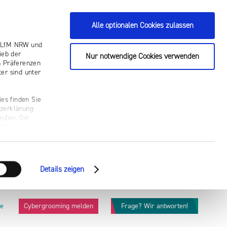
Alle optionalen Cookies zulassen
ie LfM NRW und
ieb der
Nur notwendige Cookies verwenden
n Präferenzen
er sind unter
es finden Sie
tzerklärung
rufen. Die
n“.
Details zeigen
he
Cybergrooming melden
Frage? Wir antworten!