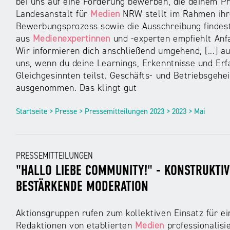
bei uns auf eine Förderung bewerben, die deinem Pr
Landesanstalt für
Medien
NRW stellt im Rahmen ihre
Bewerbungsprozess sowie die Ausschreibung findest 
aus
Medienexpertinnen
und -experten empfiehlt Anf
Wir informieren dich anschließend umgehend, [...] au
uns, wenn du deine Learnings, Erkenntnisse und Er
Gleichgesinnten teilst. Geschäfts- und Betriebsgehe
ausgenommen. Das klingt gut
Startseite > Presse > Pressemitteilungen 2023 > 2023 > Mai
PRESSEMITTEILUNGEN
"HALLO LIEBE COMMUNITY!" - KONSTRUKTI
BESTÄRKENDE MODERATION
Aktionsgruppen rufen zum kollektiven Einsatz für ei
Redaktionen von etablierten
Medien
professionalis