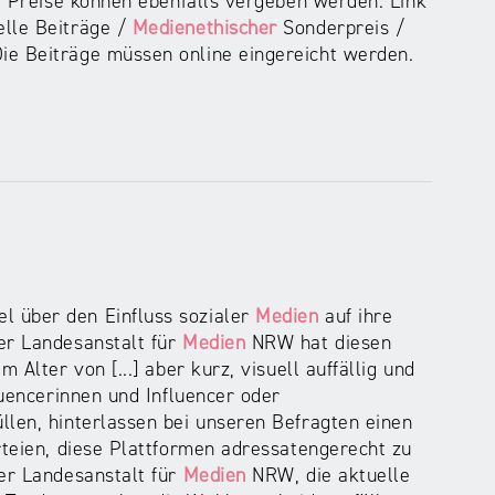
2. Preise können ebenfalls vergeben werden. Link
elle Beiträge /
Medienethischer
Sonderpreis /
ie Beiträge müssen online eingereicht werden.
l über den Einfluss sozialer
Medien
auf ihre
er Landesanstalt für
Medien
NRW hat diesen
 Alter von [...] aber kurz, visuell auffällig und
luencerinnen und Influencer oder
üllen, hinterlassen bei unseren Befragten einen
rteien, diese Plattformen adressatengerecht zu
der Landesanstalt für
Medien
NRW, die aktuelle