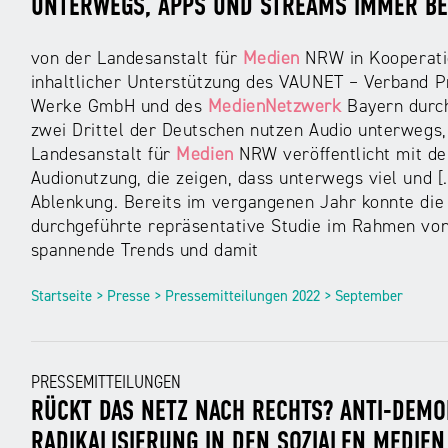
UNTERWEGS, APPS UND STREAMS IMMER BE
von der Landesanstalt für
Medien
NRW in Kooperati
inhaltlicher Unterstützung des VAUNET – Verband P
Werke GmbH und des
MedienNetzwerk
Bayern durchg
zwei Drittel der Deutschen nutzen Audio unterwegs
Landesanstalt für
Medien
NRW veröffentlicht mit de
Audionutzung, die zeigen, dass unterwegs viel und [.
Ablenkung. Bereits im vergangenen Jahr konnte die
durchgeführte repräsentative Studie im Rahmen von 
spannende Trends und damit
Startseite > Presse > Pressemitteilungen 2022 > September
PRESSEMITTEILUNGEN
RÜCKT DAS NETZ NACH RECHTS? ANTI-DEM
RADIKALISIERUNG IN DEN SOZIALEN MEDIEN