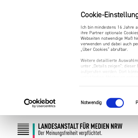
Cookie-Einstellun
Ich bin mindestens 16 Jahre a
ihre Partner optionale Cookie
Webseiten notwendige Maß hin
verwenden und dabei auch per
„Über Cookies“ abrufbar.
Weitere detaillierte Auswahlm
unter „Details zeigen“; diese
aufgerufen werden. Dort könne
vollständige Ablehnung optio
Impressum
Einwilligungsauswahl
Notwendig
P
Zum
Zur
Inhalt
Navigation