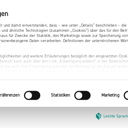
gen
lt und damit einverstanden, dass – wie unter „Details“ beschrieben – d
s und ähnliche Technologien (zusammen „Cookies“) über das für den Betr
aus für Zwecke der Statistik, des Marketings sowie zur Speicherung vo
sonenbezogene Daten verarbeiten. Definitionen der unterstrichenen Wört
öglichkeiten und weitere Erläuterungen bezüglich der eingesetzten Cooki
r Bereich kann auch über den Link „Einwilligung ändern“ in der Datenschu
n Sie auch Ihre Einwilligung jederzeit mit Wirkung für die Zukunft wider
naler Cookies erfolgt über den Button „Nur notwendige Cookies verwende
räferenzen
Statistiken
Marketing
Leichte Sprac