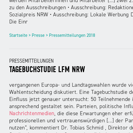
werden Mitarbeiterinnen und Mitarbeiter [...] zwei 
zu den Ausschreibungen • Ausschreibung: Redaktion
Sozialpreis NRW • Ausschreibung: Lokale Werbung D
Die Einr
Startseite > Presse > Pressemitteilungen 2018
PRESSEMITTEILUNGEN
TAGEBUCHSTUDIE LFM NRW
vergangenen Europa- und Landtagswahlen wurde vie
Wahlentscheidung diskutiert. Eine Tagebuchstudie d
Einfluss jetzt genauer untersucht: 50 Teilnehmende im
ansprechend gestaltet sein. Parteien, politische Inf
Nachrichtenmedien
, die diese Erwartungen eher erf
professionellen und vertrauenswürdigen [...] der Pa
nutzen“, kommentiert Dr. Tobias Schmid , Direktor 