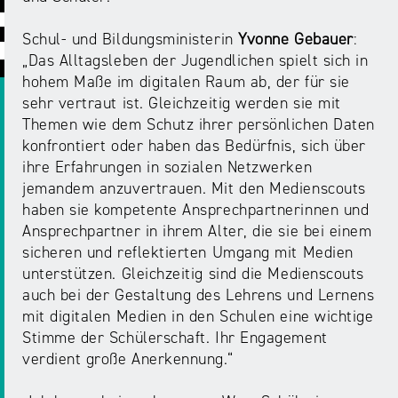
ABC
Medienaufsicht
Regulierung
Growth
Day
Schul- und Bildungsministerin
Yvonne Gebauer
:
Förderungen
#äsch-
Intermediäre
„Das Alltagsleben der Jugendlichen spielt sich in
und
Tecks
hohem Maße im digitalen Raum ab, der für sie
Laut-
Ausschreibungen
sehr vertraut ist. Gleichzeitig werden sie mit
Europa
und-
Rechtsgrundlagen
Themen wie dem Schutz ihrer persönlichen Daten
Juuuport
in
Klar-
Datenschutzaufsicht
konfrontiert oder haben das Bedürfnis, sich über
der
Festival
Berichte
ihre Erfahrungen in sozialen Netzwerken
Medienregulierung
NRWision
jemandem anzuvertrauen. Mit den Medienscouts
Medienkarriere
haben sie kompetente Ansprechpartnerinnen und
Die
Audio
NRW
Ansprechpartner in ihrem Alter, die sie bei einem
FLIMMO
Medienkommission
sicheren und reflektierten Umgang mit Medien
unterstützen. Gleichzeitig sind die Medienscouts
Desinformation
Medienscouts
auch bei der Gestaltung des Lehrens und Lernens
Convention
mit digitalen Medien in den Schulen eine wichtige
Stimme der Schülerschaft. Ihr Engagement
Medienvielfalt
Kontakt
verdient große Anerkennung.“
am
Medienversammlung
&
Standort
Anfahrt