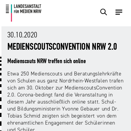
Zum
Zur
Inhalt
Navigation
Plattformen
Angebote
Regulierung
Die
Themen
Events
Service
Über
Presse
Medienkommission
Uns
30.10.2020
Übersicht
Übersicht
Übersicht
Übersicht
Übersicht
Übersicht
Übersicht
MEDIENSCOUTSCONVENTION NRW 2.0
Übersicht
Übersicht
Für
Frage?
TV
Hass
Audiopreis
Angebote
Pressemitteilungen
Medienscouts NRW treffen sich online
Anbietende
Wir
und
Der
Die
von
antworten!
Streaming
Vorsitzende
Landesanstalt
Etwa 250 Medienscouts und Beratungslehrkräfte
Sexting.
Audio
Presseverteiler
Medienplattformen
für
von Schulen aus ganz Nordrhein-Westfalen trafen
Porno.
Summit
und
Medien
sich am 30. Oktober zur MedienscoutsConvention
Eltern
Plattformen
Missbrauch.
NRW
Benutzeroberflächen
NRW
2.0. Corona-bedingt fand die Veranstaltung in
Info-
Öffentliche
und
diesem Jahr ausschließlich online statt. Schul-
und
Bekanntmachungen
Medien
und Bildungsministerin Yvonne Gebauer und Dr.
KI
Campusradio-
Lehrmaterial
Aufsicht
Tobias Schmid zeigten sich begeistert von dem
in
Preis
Download-
ehrenamtlichen Engagement der Schülerinnen
Internet-
der
Forschung
Bereich
und Schüler.