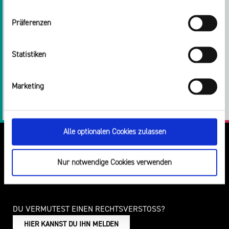
und ihre Lehrkräfte teil.
optionaler Cookies erfolgt über den Button „Nur notwendige
Cookies verwenden“.
Präferenzen
Impressum
Teilen:
Statistiken
Twitter
Facebook
E-
Drucken
Marketing
Mail
LinkedIn
Alle optionalen Cookies zulassen
Nur notwendige Cookies verwenden
DU VERMUTEST EINEN RECHTSVERSTOSS?
HIER KANNST DU IHN MELDEN