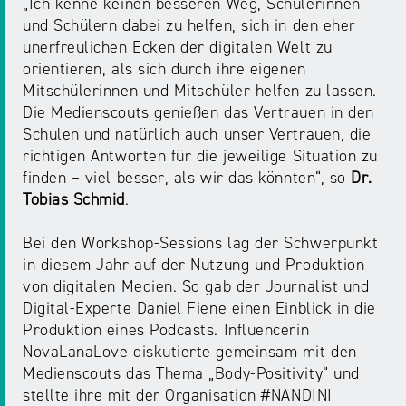
„Ich kenne keinen besseren Weg, Schülerinnen
NRW
Preis
und Schülern dabei zu helfen, sich in den eher
für
unerfreulichen Ecken der digitalen Welt zu
Werbung
mediale
orientieren, als sich durch ihre eigenen
Partizipation
Mitschülerinnen und Mitschüler helfen zu lassen.
Die Medienscouts genießen das Vertrauen in den
Schulen und natürlich auch unser Vertrauen, die
Roadshow
richtigen Antworten für die jeweilige Situation zu
gegen
finden – viel besser, als wir das könnten“, so
Dr.
Desinformation
Tobias Schmid
.
Safer
Bei den Workshop-Sessions lag der Schwerpunkt
Internet
in diesem Jahr auf der Nutzung und Produktion
Day
von digitalen Medien. So gab der Journalist und
Digital-Experte Daniel Fiene einen Einblick in die
Produktion eines Podcasts. Influencerin
Elternabende
NovaLanaLove diskutierte gemeinsam mit den
Medienscouts das Thema „Body-Positivity“ und
stellte ihre mit der Organisation #NANDINI