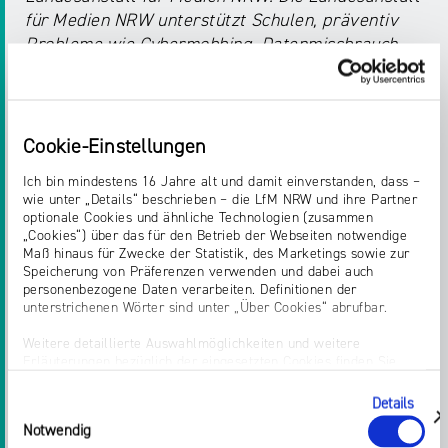
für Medien NRW unterstützt Schulen, präventiv
Probleme wie Cybermobbing, Datenmissbrauch
oder exzessive Mediennutzung aufzugreifen. Mit
dieser „Peer-Education“ vermitteln Schülerinnen
und Schüler anderen Schülerinnen und Schülern
die Fähigkeiten und die Voraussetzung für einen
Cookie-Einstellungen
sicheren, fairen und selbstbestimmten Umgang
Ich bin mindestens 16 Jahre alt und damit einverstanden, dass –
mit digitalen Medien.
wie unter „Details“ beschrieben – die LfM NRW und ihre Partner
optionale Cookies und ähnliche Technologien (zusammen
Seit dem Start 2011 wurden, an rund 900 Schulen
„Cookies“) über das für den Betrieb der Webseiten notwendige
Maß hinaus für Zwecke der Statistik, des Marketings sowie zur
in NRW, über 4.300 Schülerinnen und Schüler
Speicherung von Präferenzen verwenden und dabei auch
qualifiziert und mehr als 1.700
personenbezogene Daten verarbeiten. Definitionen der
Beratungslehrkräfte ausgebildet.
unterstrichenen Wörter sind unter „Über Cookies“ abrufbar.
Die „Medienscouts NRW“ sind bundesweit ein
Weitere detaillierte Auswahlmöglichkeiten und weitere
Leuchtturmprojekt: Es ist das größte Scout-
Erläuterungen bezüglich der eingesetzten Cookies finden Sie
Projekt seiner Art im deutschsprachigen Raum.
unter „Details zeigen“; dieser Bereich kann auch über den Link
„Einwilligung ändern“ in der Datenschutzerklärung aufgerufen
An der digitalen MedienscoutsConvention NRW 2.0
Details
Einwilligungsauswahl
werden. Dort können Sie auch Ihre Einwilligung jederzeit mit
nahmen am 30. Oktober rund 250 Medienscouts
zeigen
Notwendig
Wirkung für die Zukunft widerrufen. Die vollständige Ablehnung