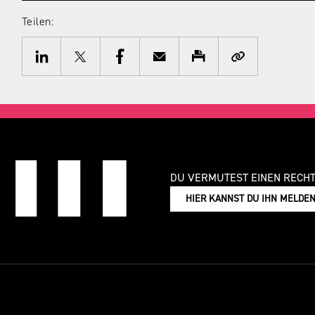
Teilen:
Twitter
Facebook
E-
Drucken
Kopieren
Mail
LinkedIn
DU VERMUTEST EINEN RECH
HIER KANNST DU IHN MELDE