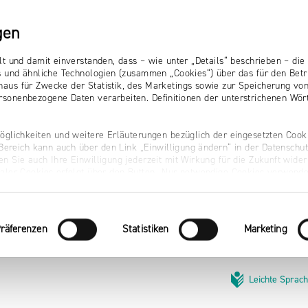
gen
lt und damit einverstanden, dass – wie unter „Details“ beschrieben – d
s und ähnliche Technologien (zusammen „Cookies“) über das für den Betr
aus für Zwecke der Statistik, des Marketings sowie zur Speicherung vo
sonenbezogene Daten verarbeiten. Definitionen der unterstrichenen Wört
öglichkeiten und weitere Erläuterungen bezüglich der eingesetzten Cooki
r Bereich kann auch über den Link „Einwilligung ändern“ in der Datenschu
n Sie auch Ihre Einwilligung jederzeit mit Wirkung für die Zukunft wider
naler Cookies erfolgt über den Button „Nur notwendige Cookies verwende
räferenzen
Statistiken
Marketing
Leichte Sprac