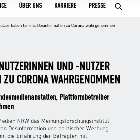
ICE
ÜBER UNS
KARRIERE
PRESSE
.
-nutzer haben bereits Desinformation zu Corona wahrgenommen
TNUTZERINNEN UND -NUTZER
ON ZU CORONA WAHRGENOMMEN
andesmedienanstalten, Plattformbetreiber
ehmen
 Medien NRW das Meinungsforschungsinstitut
on Desinformation und politischer Werbung
m die Erfahrung der Befragten mit