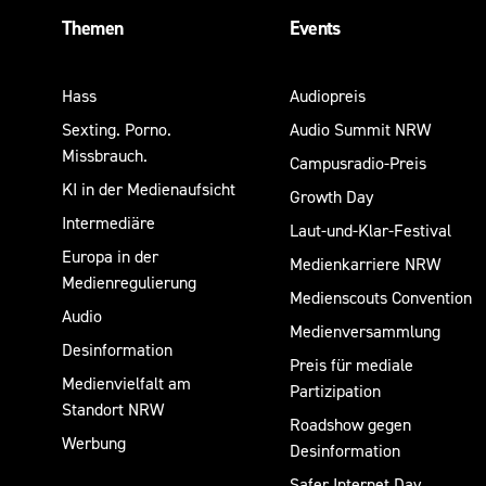
Themen
Events
Hass
Audiopreis
Sexting. Porno.
Audio Summit NRW
Missbrauch.
Campusradio-Preis
KI in der Medienaufsicht
Growth Day
Intermediäre
Laut-und-Klar-Festival
Europa in der
Medienkarriere NRW
Medienregulierung
Medienscouts Convention
Audio
Medienversammlung
Desinformation
Preis für mediale
Medienvielfalt am
Partizipation
Standort NRW
Roadshow gegen
Werbung
Desinformation
Safer Internet Day