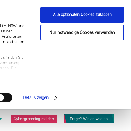
Alle optionalen Cookies zulassen
ie LfM NRW und
ieb der
Nur notwendige Cookies verwenden
n Präferenzen
er sind unter
es finden Sie
tzerklärung
rufen. Die
n“.
Details zeigen
he
Cybergrooming melden
Frage? Wir antworten!