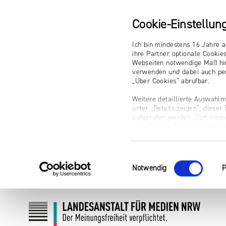
Cookie-Einstellun
Ich bin mindestens 16 Jahre a
ihre Partner optionale Cookie
Webseiten notwendige Maß hin
verwenden und dabei auch per
„Über Cookies“ abrufbar.
Weitere detaillierte Auswahlm
unter „Details zeigen“; diese
aufgerufen werden. Dort könne
vollständige Ablehnung optio
Impressum
Einwilligungsauswahl
Notwendig
P
Zum
Zur
Inhalt
Navigation