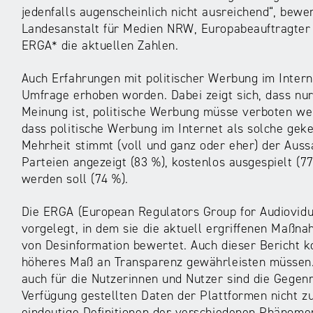
jedenfalls augenscheinlich nicht ausreichend“, bewe
Landesanstalt für Medien NRW, Europabeauftragter 
ERGA* die aktuellen Zahlen.
Auch Erfahrungen mit politischer Werbung im Intern
Umfrage erhoben worden. Dabei zeigt sich, dass nur 
Meinung ist, politische Werbung müsse verboten we
dass politische Werbung im Internet als solche gek
Mehrheit stimmt (voll und ganz oder eher) der Auss
Parteien angezeigt (83 %), kostenlos ausgespielt (7
werden soll (74 %).
Die ERGA (European Regulators Group for Audiovidua
vorgelegt, in dem sie die aktuell ergriffenen Maß
von Desinformation bewertet. Auch dieser Bericht 
höheres Maß an Transparenz gewährleisten müssen.
auch für die Nutzerinnen und Nutzer sind die Gege
Verfügung gestellten Daten der Plattformen nicht zu
eindeutige Definitionen der verschiedenen Phänom