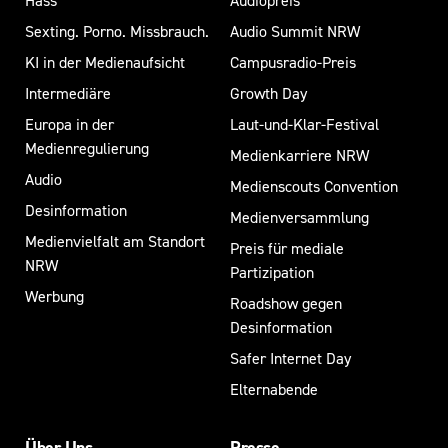
Hass
Audiopreis
Sexting. Porno. Missbrauch.
Audio Summit NRW
KI in der Medienaufsicht
Campusradio-Preis
Intermediäre
Growth Day
Europa in der
Laut-und-Klar-Festival
Medienregulierung
Medienkarriere NRW
Audio
Medienscouts Convention
Desinformation
Medienversammlung
Medienvielfalt am Standort
Preis für mediale
NRW
Partizipation
Werbung
Roadshow gegen
Desinformation
Safer Internet Day
Elternabende