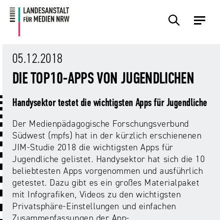
Zum
Zur
Inhalt
Navigation
Plattformen
Angebote
Regulierung
Die
Themen
Events
Service
Über
Presse
Medienkommission
Uns
05.12.2018
Übersicht
Übersicht
Übersicht
Übersicht
Übersicht
Übersicht
Übersicht
DIE TOP10-APPS VON JUGENDLICHEN
Übersicht
Übersicht
Für
Frage?
TV
Hass
Audiopreis
Angebote
Pressemitteilungen
Handysektor testet die wichtigsten Apps für Jugendliche
Anbietende
Wir
und
Der
Die
von
antworten!
Streaming
Vorsitzende
Landesanstalt
Der Medienpädagogische Forschungsverbund
Sexting.
Audio
Presseverteiler
Medienplattformen
für
Südwest (mpfs) hat in der kürzlich erschienenen
Porno.
Summit
und
Medien
JIM-Studie 2018 die wichtigsten Apps für
Eltern
Plattformen
Missbrauch.
NRW
Benutzeroberflächen
NRW
Jugendliche gelistet. Handysektor hat sich die 10
Info-
Öffentliche
und
beliebtesten Apps vorgenommen und ausführlich
und
Bekanntmachungen
Medien
getestet. Dazu gibt es ein großes Materialpaket
KI
Campusradio-
Lehrmaterial
Aufsicht
mit Infografiken, Videos zu den wichtigsten
in
Preis
Download-
Privatsphäre-Einstellungen und einfachen
Internet-
der
Forschung
Bereich
Zusammenfassungen der App-