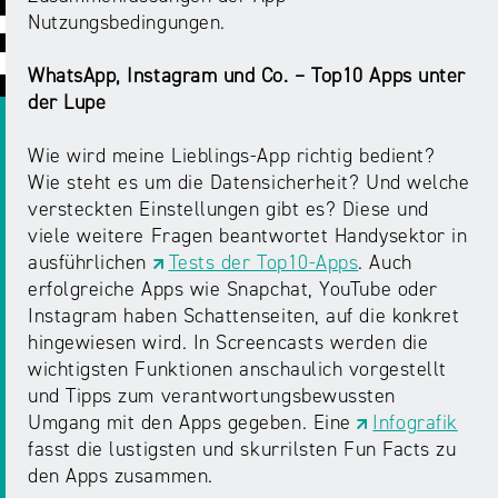
ABC
Medienaufsicht
Regulierung
Growth
Nutzungsbedingungen.
Day
Förderungen
#äsch-
Intermediäre
WhatsApp, Instagram und Co. – Top10 Apps unter
und
Tecks
der Lupe
Laut-
Ausschreibungen
Europa
und-
Rechtsgrundlagen
Wie wird meine Lieblings-App richtig bedient?
Juuuport
in
Klar-
Datenschutzaufsicht
Wie steht es um die Datensicherheit? Und welche
der
Festival
Berichte
versteckten Einstellungen gibt es? Diese und
Medienregulierung
NRWision
viele weitere Fragen beantwortet Handysektor in
Medienkarriere
ausführlichen
Tests der Top10-Apps
. Auch
Die
Audio
NRW
erfolgreiche Apps wie Snapchat, YouTube oder
FLIMMO
Medienkommission
Instagram haben Schattenseiten, auf die konkret
hingewiesen wird. In Screencasts werden die
Desinformation
Medienscouts
wichtigsten Funktionen anschaulich vorgestellt
Convention
und Tipps zum verantwortungsbewussten
Umgang mit den Apps gegeben. Eine
Infografik
Medienvielfalt
Kontakt
fasst die lustigsten und skurrilsten Fun Facts zu
am
Medienversammlung
&
den Apps zusammen.
Standort
Anfahrt