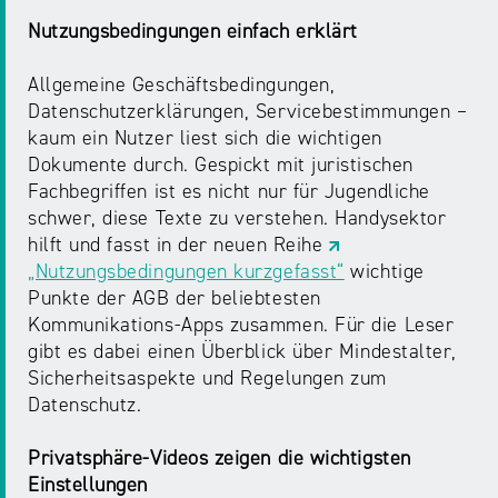
NRW
Preis
Nutzungsbedingungen einfach erklärt
für
Werbung
mediale
Allgemeine Geschäftsbedingungen,
Partizipation
Datenschutzerklärungen, Servicebestimmungen –
kaum ein Nutzer liest sich die wichtigen
Dokumente durch. Gespickt mit juristischen
Roadshow
Fachbegriffen ist es nicht nur für Jugendliche
gegen
schwer, diese Texte zu verstehen. Handysektor
Desinformation
hilft und fasst in der neuen Reihe
„Nutzungsbedingungen kurzgefasst“
wichtige
Safer
Punkte der AGB der beliebtesten
Internet
Kommunikations-Apps zusammen. Für die Leser
Day
gibt es dabei einen Überblick über Mindestalter,
Sicherheitsaspekte und Regelungen zum
Datenschutz.
Elternabende
Privatsphäre-Videos zeigen die wichtigsten
Einstellungen