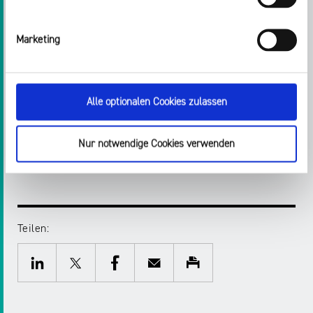
Telefon: 0211 - 77 00 7 - 141
E-Mail:
peter.widlok@medienanstalt-nrw.de
Marketing
Medienpädagogischer Forschungsverbund
Südwest (mpfs)
c/o Landesanstalt für Kommunikation Baden-
Alle optionalen Cookies zulassen
Württemberg (LFK)
Thomas Rathgeb
Telefon 0711 - 66 99 1 - 52
Nur notwendige Cookies verwenden
E-Mail:
t.rathgeb@lfk.de
Teilen:
Twitter
Facebook
E-
Drucken
Mail
LinkedIn