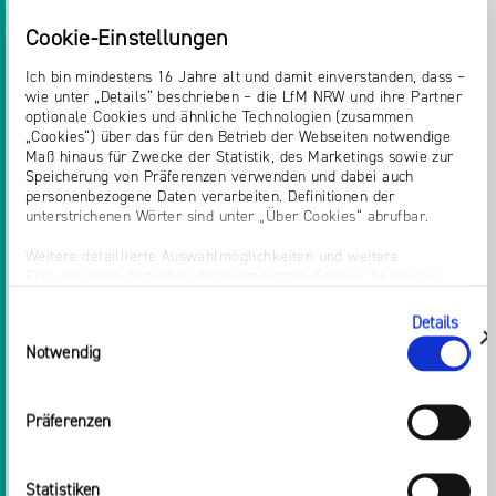
Die Webseite ist ein gemeinschaftliches Projekt
Cookie-Einstellungen
der Landesanstalt für Medien NRW und des
Ich bin mindestens 16 Jahre alt und damit einverstanden, dass –
Medienpädagogischen Forschungsverbundes
wie unter „Details“ beschrieben – die LfM NRW und ihre Partner
Südwest (mpfs). Die mecodia GmbH ist mit der
optionale Cookies und ähnliche Technologien (zusammen
Projektleitung beauftragt.
„Cookies“) über das für den Betrieb der Webseiten notwendige
Maß hinaus für Zwecke der Statistik, des Marketings sowie zur
Speicherung von Präferenzen verwenden und dabei auch
Kontaktinformationen
personenbezogene Daten verarbeiten. Definitionen der
Redaktion Handysektor - c/o mecodia
unterstrichenen Wörter sind unter „Über Cookies“ abrufbar.
Florian Beutenmüller
Weitere detaillierte Auswahlmöglichkeiten und weitere
Telefon: 07127 - 57 01 91 - 0
Erläuterungen bezüglich der eingesetzten Cookies finden Sie
E-Mail:
redaktion@handysektor.de
unter „Details zeigen“; dieser Bereich kann auch über den Link
„Einwilligung ändern“ in der Datenschutzerklärung aufgerufen
Instagram:
www.instagram.com/handysektor
Details
Einwilligungsauswahl
werden. Dort können Sie auch Ihre Einwilligung jederzeit mit
YouTube:
www.youtube.com/handysektorde
zeigen
Notwendig
Wirkung für die Zukunft widerrufen. Die vollständige Ablehnung
Facebook:
www.facebook.com/handysektor
optionaler Cookies erfolgt über den Button „Nur notwendige
Cookies verwenden“.
Twitter:
www.twitter.com/handysektor
Präferenzen
Impressum
Landesanstalt für Medien NRW
Dr. Peter Widlok
Statistiken