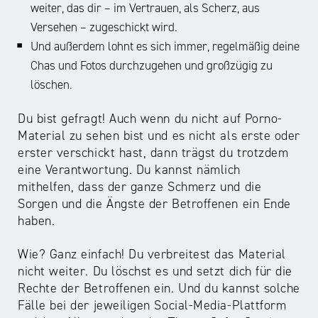
e
Ziel,
weiter, das dir – im Vertrauen, als Scherz, aus
das
n
die
Versehen – zugeschickt wird.
Wort
?
abgebildete
Und außerdem lohnt es sich immer, regelmäßig deine
Foto,
Person
Häufig
„pic“.
Chas und Fotos durchzugehen und großzügig zu
zu
nehmen
Und
löschen.
verletzen
erwachsene
natürlich
oder
Menschen
sind
Du bist gefragt! Auch wenn du nicht auf Porno-
zu
dabei
auch
Material zu sehen bist und es nicht als erste oder
demütigen.
online
Fotos
erster verschickt hast, dann trägst du trotzdem
So
Kontakt
von
eine Verantwortung. Du kannst nämlich
erbärmlich
zu
allen
mithelfen, dass der ganze Schmerz und die
wie
Jugendlichen
anderen,
Sorgen und die Ängste der Betroffenen ein Ende
dieses
oder
auch
haben.
Verhalten
Kindern
weiblichen
klingt,
auf,
Geschlechtsteilen,
Wie? Ganz einfach! Du verbreitest das Material
ist
bauen
die
nicht weiter. Du löschst es und setzt dich für die
es
eine
ungefragt
Rechte der Betroffenen ein. Und du kannst solche
übrigens
Vertrauensbasis
verschickt
Fälle bei der jeweiligen Social-Media-Plattform
auch.