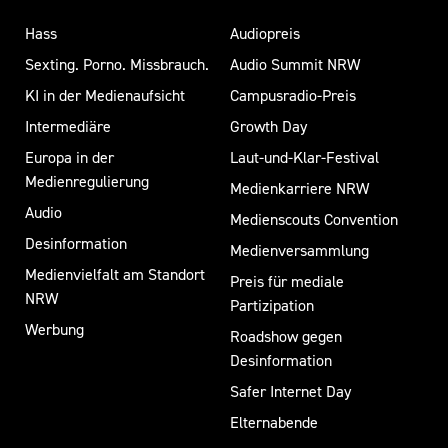
über
Hass
Audiopreis
Videochats
Sexting. Porno. Missbrauch.
Audio Summit NRW
–
Stichwort
KI in der Medienaufsicht
Campusradio-Preis
Sexting.
Intermediäre
Growth Day
Davon
Europa in der
Laut-und-Klar-Festival
kann
Medienregulierung
man
Medienkarriere NRW
sich
Audio
Medienscouts Convention
bereits
Desinformation
Medienversammlung
massiv
Medienvielfalt am Standort
Preis für mediale
belästigt
NRW
Partizipation
fühlen.
Werbung
Kinder,
Roadshow gegen
die
Desinformation
sich
Safer Internet Day
darauf
Elternabende
jedoch