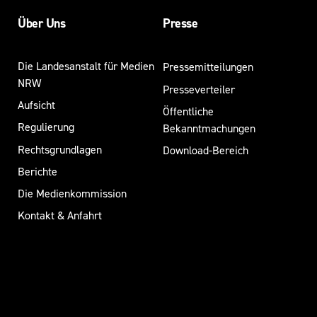
eingelassen
haben,
Über Uns
Presse
werden
dann
Die Landesanstalt für Medien
Pressemitteilungen
teilweise
NRW
mit
Presseverteiler
genau
Aufsicht
Öffentliche
diesem
Regulierung
Bekanntmachungen
Material
Rechtsgrundlagen
Download-Bereich
sogar
erpresst
Berichte
und
Die Medienkommission
spätestens
Kontakt & Anfahrt
dann
ist
man
schnell
in
einer