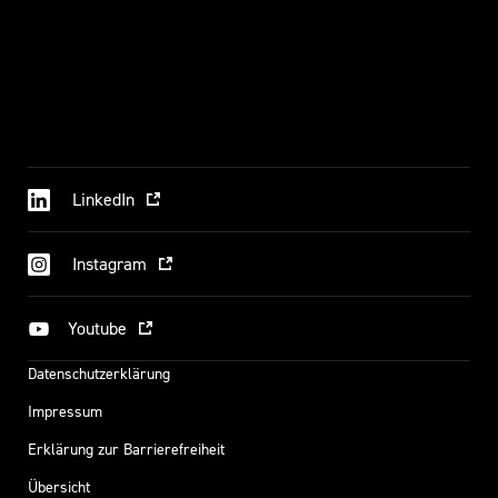
vermeintlich
ausweglosen
Situation.
Online
zu
flirten
-
LinkedIn
manchmal
fühlt
Instagram
sich
das
Youtube
anfangs
alles
Datenschutzerklärung
gar
nicht
Impressum
so
Erklärung zur Barrierefreiheit
schlimm
Übersicht
an.