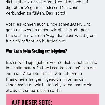
ABC
Medienaufsicht
Regulierung
dich selber zu entdecken. Und dich auch auf
Growth
digitalem Wege mit anderen Menschen
Day
Förderungen
verbunden zu fühlen. Das ist toll.
#äsch-
Intermediäre
und
Tecks
Laut-
Ausschreibungen
Aber: es können auch Dinge schieflaufen. Und
Europa
und-
Rechtsgrundlagen
genau deswegen geben wir dir jetzt ein paar
Juuuport
in
Klar-
Hinweise mit auf den Weg, die super wichtig und
Datenschutzaufsicht
der
Festival
für dich hoffentlich hilfreich sind.
Berichte
Medienregulierung
NRWision
Was kann beim Sexting schiefgehen?
Medienkarriere
Die
Audio
NRW
Bevor wir Tipps geben, wie du dich schützen und
FLIMMO
Medienkommission
im schlimmsten Fall wehren kannst, müssen wir
ein paar Vokabeln klären. Alle folgenden
Desinformation
Medienscouts
Phänomene hängen irgendwie miteinander
Convention
zusammen und wir helfen dir, wann immer dir
Medienvielfalt
etwas davon passieren sollte.
Kontakt
am
Medienversammlung
&
Standort
AUF DIESER SEITE:
Anfahrt