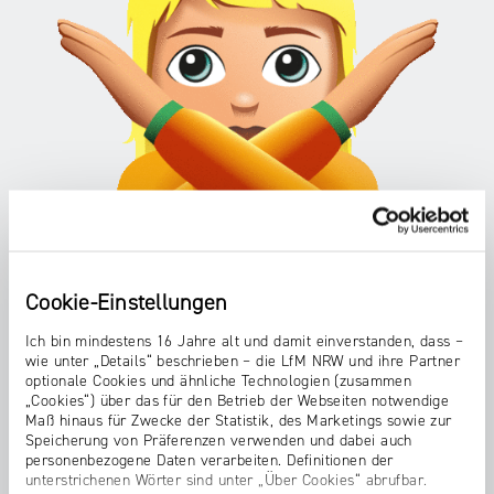
aus
von
die
Rache
einvernehmlichem
Onlinewelt
–
Sexting.
und
pornographisches
Und
„Grooming“
Material
einvernehmlich
bedeutet
verbreitet,
bedeutet,
übersetzt
das
dass
sowas
die
die
wie
andere
beteiligten
„präparieren“
Person
Personen
oder
zeigt
mit
„pflegen“
und
Cookie-Einstellungen
dem
und
welches
einverstanden
meint
Ich bin mindestens 16 Jahre alt und damit einverstanden, dass –
sie
sind,
wie unter „Details“ beschrieben – die LfM NRW und ihre Partner
das
von
optionale Cookies und ähnliche Technologien (zusammen
was
Umgarnen
ihr
„Cookies“) über das für den Betrieb der Webseiten notwendige
passiert.
von
Maß hinaus für Zwecke der Statistik, des Marketings sowie zur
erhalten
Das
Speicherung von Präferenzen verwenden und dabei auch
Kindern
hat
personenbezogene Daten verarbeiten. Definitionen der
englische
und
–
unterstrichenen Wörter sind unter „Über Cookies“ abrufbar.
Wort