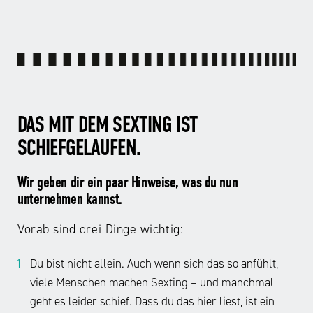
n
m
e
g
i
s
e
n
S
P
g
e
o
v
x
r
e
t
n
r
i
.
s
n
.
t
g
DAS MIT DEM SEXTING IST
.
e
k
h
a
SCHIEFGELAUFEN.
t
n
...
m
n
beinhaltet
Wir geben dir ein paar Hinweise, was du nun
a
e
die
n
i
unternehmen kannst.
beiden
.
n
englischen
.
e
Vorab sind drei Dinge wichtig:
.
s
Worte
e
Revenge
Du bist nicht allein. Auch wenn sich das so anfühlt,
h
...
(Rache)
r
viele Menschen machen Sexting – und manchmal
die
und
s
geht es leider schief. Dass du das hier liest, ist ein
gezielte
Porn
c