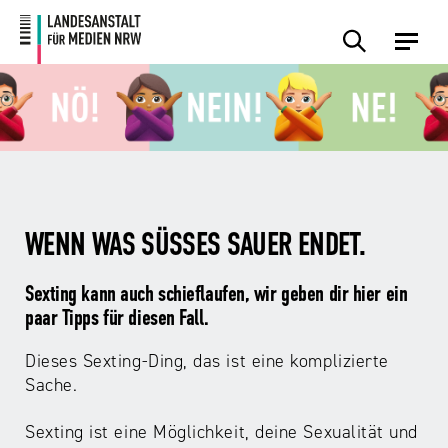
Zum
Zur
Inhalt
Navigation
Plattformen
Angebote
Regulierung
Die
Themen
Events
Service
Über
Presse
Medienkommission
Uns
Übersicht
Übersicht
Übersicht
Übersicht
Übersicht
Übersicht
Übersicht
Übersicht
Übersicht
Für
Frage?
TV
Hass
Audiopreis
Angebote
Pressemitteilungen
Anbietende
Wir
und
Der
Die
WENN WAS SÜSSES SAUER ENDET.
von
antworten!
Streaming
Vorsitzende
Landesanstalt
Sexting.
Audio
Presseverteiler
Medienplattformen
für
Porno.
Summit
Sexting kann auch schieflaufen, wir geben dir hier ein
und
Medien
Eltern
Plattformen
Missbrauch.
NRW
paar Tipps für diesen Fall.
Benutzeroberflächen
NRW
Info-
Öffentliche
und
und
Bekanntmachungen
Medien
Dieses Sexting-Ding, das ist eine komplizierte
KI
Campusradio-
Lehrmaterial
Aufsicht
Sache.
in
Preis
Download-
Internet-
der
Sexting ist eine Möglichkeit, deine Sexualität und
Forschung
Bereich