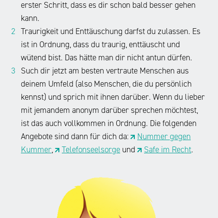
Anbahnung
erster Schritt, dass es dir schon bald besser gehen
h
(Pornographie).
sexueller
ö
kann.
Von
n
Kontakte
Traurigkeit und Enttäuschung darfst du zulassen. Es
Revenge
e
mit
Porn
ist in Ordnung, dass du traurig, enttäuscht und
S
Minderjährigen
spricht
a
wütend bist. Das hätte man dir nicht antun dürfen.
über
c
man
Such dir jetzt am besten vertraute Menschen aus
das
h
dann,
deinem Umfeld (also Menschen, die du persönlich
e
Internet
wenn
s
kennst) und sprich mit ihnen darüber. Wenn du lieber
–
eine
e
genau
mit jemandem anonym darüber sprechen möchtest,
Person
i
das
ist das auch vollkommen in Ordnung. Die folgenden
n
aus
beschreibt
.
Angebote sind dann für dich da:
Nummer gegen
Ärger
auch
über
Kummer
,
Telefonseelsorge
und
Safe im Recht
.
Ja,
das
eine
richtig
Wort
andere
–
Cybergrooming.
Person
die
„Cyber“
–
Rede
steht
eben
ist
für