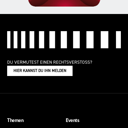
vielen
wehren
Fällen
–
erbitten
hier
sie
zeigen
irgendwann
wir
das
dir,
Zusenden
wie.
von
Nacktfotos,
DU VERMUTEST EINEN RECHTSVERSTOSS?
schicken
HIER KANNST DU IHN MELDEN
selbst
Fotos
von
sich
oder
haben
einen
sexuellen
Themen
Events
Kontakt