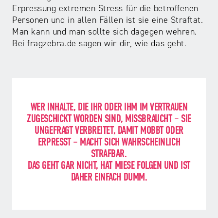
Erpressung extremen Stress für die betroffenen
Personen und in allen Fällen ist sie eine Straftat.
Man kann und man sollte sich dagegen wehren.
Bei fragzebra.de sagen wir dir, wie das geht.
D
U
E
e
n
i
r
t
n
WER INHALTE, DIE IHR ODER IHM IM VERTRAUEN
B
e
v
ZUGESCHICKT WORDEN SIND, MISSBRAUCHT – SIE
e
r
e
UNGEFRAGT VERBREITET, DAMIT MOBBT ODER
g
C
r
r
y
n
ERPRESST – MACHT SICH WAHRSCHEINLICH
i
b
e
STRAFBAR.
f
e
h
DAS GEHT GAR NICHT, HAT MIESE FOLGEN UND IST
f
r
m
DAHER EINFACH DUMM.
R
g
l
e
r
i
v
o
c
e
o
h