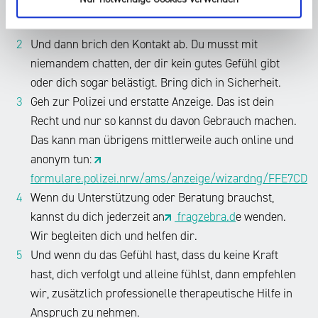
ein
Jahren,
Informationen von deinem Chat-Partner oder deiner
habt
Foto
strafbar.
Chat-Partnerin.
euch
von
Bereits
Und dann brich den Kontakt ab. Du musst mit
gegenseitig
Geschlechtsteilen
der
Nacktfotos
niemandem chatten, der dir kein gutes Gefühl gibt
zugeschickt
Versuch
geschickt
oder dich sogar belästigt. Bring dich in Sicherheit.
zu
des
oder
Geh zur Polizei und erstatte Anzeige. Das ist dein
bekommen,
Cybergroomings
sogar
Recht und nur so kannst du davon Gebrauch machen.
das
ist
Videos
man
Das kann man übrigens mittlerweile auch online und
unter
von
absolut
bestimmten
anonym tun:
euch
nicht
Voraussetzungen
formulare.polizei.nrw/ams/anzeige/wizardng/FFE7CD
gedreht.
haben
schon
Wenn du Unterstützung oder Beratung brauchst,
Nun
wollte.
strafbar.
ist
kannst du dich jederzeit an
fragzebra.d
e wenden.
W
die
Wir begleiten dich und helfen dir.
Die
i
Beziehung
Und wenn du das Gefühl hast, dass du keine Kraft
Rede
e
vorbei
hast, dich verfolgt und alleine fühlst, dann empfehlen
ist
m
und
von
wir, zusätzlich professionelle therapeutische Hilfe in
u
aus
Dickpics
s
Anspruch zu nehmen.