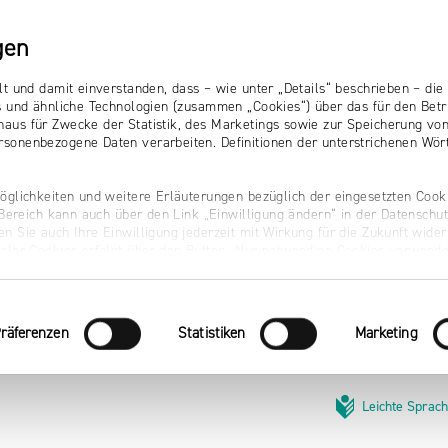
gen
lt und damit einverstanden, dass – wie unter „Details“ beschrieben – d
s und ähnliche Technologien (zusammen „Cookies“) über das für den Betr
aus für Zwecke der Statistik, des Marketings sowie zur Speicherung vo
sonenbezogene Daten verarbeiten. Definitionen der unterstrichenen Wört
öglichkeiten und weitere Erläuterungen bezüglich der eingesetzten Cooki
r Bereich kann auch über den Link „Einwilligung ändern“ in der Datenschu
n Sie auch Ihre Einwilligung jederzeit mit Wirkung für die Zukunft wider
naler Cookies erfolgt über den Button „Nur notwendige Cookies verwende
räferenzen
Statistiken
Marketing
Leichte Sprac