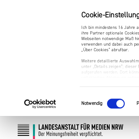
Cookie-Einstellun
Ich bin mindestens 16 Jahre a
ihre Partner optionale Cookie
Webseiten notwendige Maß hin
verwenden und dabei auch per
„Über Cookies“ abrufbar.
Weitere detaillierte Auswahlm
unter „Details zeigen“; diese
aufgerufen werden. Dort könne
vollständige Ablehnung optio
Impressum
Einwilligungsauswahl
Notwendig
P
Zum
Zur
Inhalt
Navigation