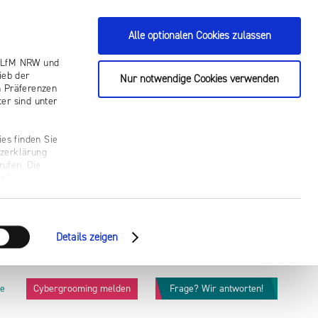
Alle optionalen Cookies zulassen
ie LfM NRW und
ieb der
Nur notwendige Cookies verwenden
n Präferenzen
er sind unter
es finden Sie
tzerklärung
rufen. Die
n“.
Details zeigen
he
Cybergrooming melden
Frage? Wir antworten!