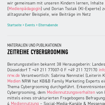
wir gemeinsam mit unseren Kindern lernen, Inhalte
(
Medienpädagogin
) und Dorian Tsolak (KI-Experte) 
alltagsnaher Beispiele, wie Beiträge im Netz
Startseite > Events > Elternabende
MATERIALIEN UND PUBLIKATIONEN
ZEITREIHE CYBERGROOMING
Beratungsstellen bekannt 38 Herausgeberin: Landes
Düsseldorf T +49 211 77007-0 F +49 211 727170
inf
nrw.de
Verantwortlich: Sabrina Nennstiel (Leiterin K
Medien
NRW hat KB&B Family Marketing Experts ein
Thema Cybergrooming durchgeführt. Erkenntnisinte
Cybergrooming, dem
Mediennutzungsverhalten
von K
mittels eines strukturierten Fragebogens Befragung
4
Mediennutzung
– Social-Media-Kanäle & Messenger