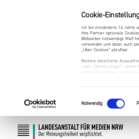
Cookie-Einstellun
Ich bin mindestens 16 Jahre a
ihre Partner optionale Cookie
Webseiten notwendige Maß hin
verwenden und dabei auch per
„Über Cookies“ abrufbar.
Weitere detaillierte Auswahlm
unter „Details zeigen“; diese
aufgerufen werden. Dort könne
vollständige Ablehnung optio
Impressum
Einwilligungsauswahl
Notwendig
P
Zum
Zur
Inhalt
Navigation