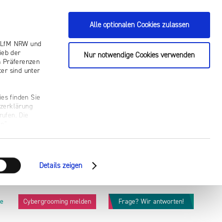
Alle optionalen Cookies zulassen
ie LfM NRW und
ieb der
Nur notwendige Cookies verwenden
n Präferenzen
er sind unter
es finden Sie
tzerklärung
rufen. Die
n“.
Details zeigen
he
Cybergrooming melden
Frage? Wir antworten!