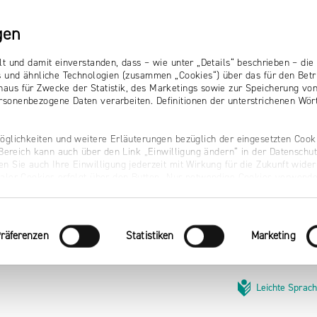
gen
lt und damit einverstanden, dass – wie unter „Details“ beschrieben – d
s und ähnliche Technologien (zusammen „Cookies“) über das für den Betr
aus für Zwecke der Statistik, des Marketings sowie zur Speicherung vo
sonenbezogene Daten verarbeiten. Definitionen der unterstrichenen Wört
öglichkeiten und weitere Erläuterungen bezüglich der eingesetzten Cooki
r Bereich kann auch über den Link „Einwilligung ändern“ in der Datenschu
n Sie auch Ihre Einwilligung jederzeit mit Wirkung für die Zukunft wider
naler Cookies erfolgt über den Button „Nur notwendige Cookies verwende
räferenzen
Statistiken
Marketing
Leichte Sprac