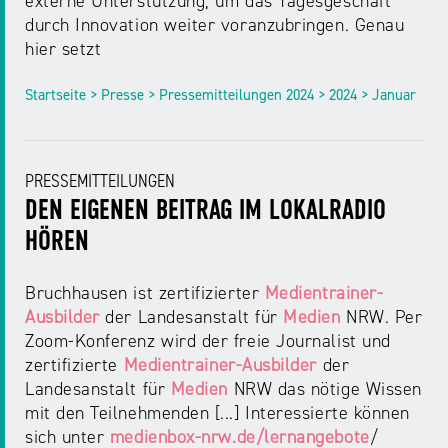
externe Unterstützung, um das Tagesgeschäft
NRW
Preis
durch Innovation weiter voranzubringen. Genau
für
hier setzt
Werbung
mediale
Partizipation
Startseite > Presse > Pressemitteilungen 2024 > 2024 > Januar
Roadshow
gegen
PRESSEMITTEILUNGEN
Desinformation
DEN EIGENEN BEITRAG IM LOKALRADIO
HÖREN
Safer
Internet
Bruchhausen ist zertifizierter
Medientrainer-
Day
Ausbilder
der Landesanstalt für
Medien
NRW. Per
Zoom-Konferenz wird der freie Journalist und
zertifizierte
Medientrainer-Ausbilder
der
Elternabende
Landesanstalt für
Medien
NRW das nötige Wissen
mit den Teilnehmenden [...] Interessierte können
sich unter
medienbox-nrw.de/lernangebote
/