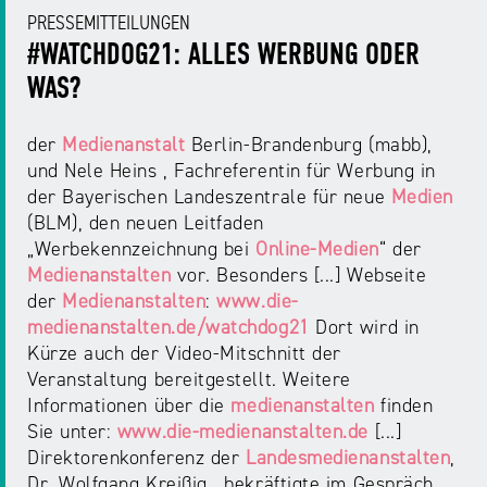
PRESSEMITTEILUNGEN
#WATCHDOG21: ALLES WERBUNG ODER
WAS?
der
Medienanstalt
Berlin-Brandenburg (mabb),
und Nele Heins , Fachreferentin für Werbung in
der Bayerischen Landeszentrale für neue
Medien
(BLM), den neuen Leitfaden
„Werbekennzeichnung bei
Online-Medien
“ der
Medienanstalten
vor. Besonders [...] Webseite
der
Medienanstalten
:
www.die-
medienanstalten.de/watchdog21
Dort wird in
Kürze auch der Video-Mitschnitt der
Veranstaltung bereitgestellt. Weitere
Informationen über die
medienanstalten
finden
Sie unter:
www.die-medienanstalten.de
[...]
Direktorenkonferenz der
Landesmedienanstalten
,
Dr. Wolfgang Kreißig , bekräftigte im Gespräch