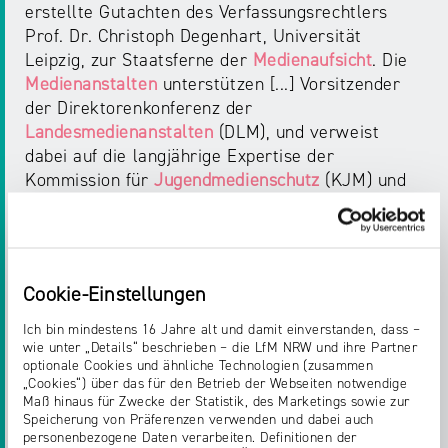
erstellte Gutachten des Verfassungsrechtlers
Prof. Dr. Christoph Degenhart, Universität
Leipzig, zur Staatsferne der
Medienaufsicht
. Die
Medienanstalten
unterstützen [...] Vorsitzender
der Direktorenkonferenz der
Landesmedienanstalten
(DLM), und verweist
dabei auf die langjährige Expertise der
Kommission für
Jugendmedienschutz
(KJM) und
der
Medienanstalten
. „Da jegliche Aufsicht über
Medien
inhaltliche Einflussnahme eröffnen
Startseite > Presse > Pressemitteilungen 2020 > September
Cookie-Einstellungen
Ich bin mindestens 16 Jahre alt und damit einverstanden, dass –
wie unter „Details“ beschrieben – die LfM NRW und ihre Partner
PRESSEMITTEILUNGEN
optionale Cookies und ähnliche Technologien (zusammen
„Cookies“) über das für den Betrieb der Webseiten notwendige
LIMINSKI ZU GAST IN DER
Maß hinaus für Zwecke der Statistik, des Marketings sowie zur
MEDIENKOMMISSION
Speicherung von Präferenzen verwenden und dabei auch
personenbezogene Daten verarbeiten. Definitionen der