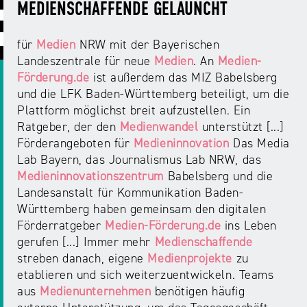
ABC
Medienaufsicht
Regulierung
MEDIENSCHAFFENDE GELAUNCHT
Growth
Day
Förderungen
#äsch-
Intermediäre
für
Medien
NRW mit der Bayerischen
und
Tecks
Landeszentrale für neue
Medien
. An
Medien-
Laut-
Ausschreibungen
Förderung.de
ist außerdem das MIZ Babelsberg
Europa
und-
Rechtsgrundlagen
und die LFK Baden-Württemberg beteiligt, um die
Juuuport
in
Klar-
Datenschutzaufsicht
Plattform möglichst breit aufzustellen. Ein
der
Festival
Berichte
Ratgeber, der den
Medienwandel
unterstützt [...]
Medienregulierung
NRWision
Förderangeboten für
Medieninnovation
Das Media
Medienkarriere
Lab Bayern, das Journalismus Lab NRW, das
Die
Audio
NRW
Medieninnovationszentrum
Babelsberg und die
FLIMMO
Medienkommission
Landesanstalt für Kommunikation Baden-
Württemberg haben gemeinsam den digitalen
Desinformation
Medienscouts
Förderratgeber
Medien-Förderung.de
ins Leben
Convention
gerufen [...] Immer mehr
Medienschaffende
streben danach, eigene
Medienprojekte
zu
Medienvielfalt
Kontakt
etablieren und sich weiterzuentwickeln. Teams
am
Medienversammlung
&
aus
Medienunternehmen
benötigen häufig
Standort
Anfahrt