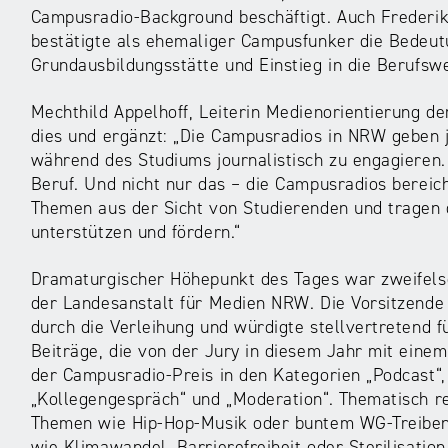
Campusradio-Background beschäftigt. Auch Frederik
bestätigte als ehemaliger Campusfunker die Bedeut
Grundausbildungsstätte und Einstieg in die Berufsw
Mechthild Appelhoff, Leiterin Medienorientierung d
dies und ergänzt: „Die Campusradios in NRW geben j
während des Studiums journalistisch zu engagieren. 
Beruf. Und nicht nur das – die Campusradios bereich
Themen aus der Sicht von Studierenden und tragen d
unterstützen und fördern.“
Dramaturgischer Höhepunkt des Tages war zweifels
der Landesanstalt für Medien NRW. Die Vorsitzende
durch die Verleihung und würdigte stellvertretend 
Beiträge, die von der Jury in diesem Jahr mit eine
der Campusradio-Preis in den Kategorien „Podcast“,
„Kollegengespräch“ und „Moderation“. Thematisch re
Themen wie Hip-Hop-Musik oder buntem WG-Treiben 
wie Klimawandel, Barrierefreiheit oder Sterilisation