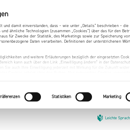
gen
lt und damit einverstanden, dass – wie unter „Details“ beschrieben – d
s und ähnliche Technologien (zusammen „Cookies“) über das für den Betr
aus für Zwecke der Statistik, des Marketings sowie zur Speicherung vo
sonenbezogene Daten verarbeiten. Definitionen der unterstrichenen Wört
öglichkeiten und weitere Erläuterungen bezüglich der eingesetzten Cooki
r Bereich kann auch über den Link „Einwilligung ändern“ in der Datenschu
n Sie auch Ihre Einwilligung jederzeit mit Wirkung für die Zukunft wider
naler Cookies erfolgt über den Button „Nur notwendige Cookies verwende
räferenzen
Statistiken
Marketing
Leichte Sprac