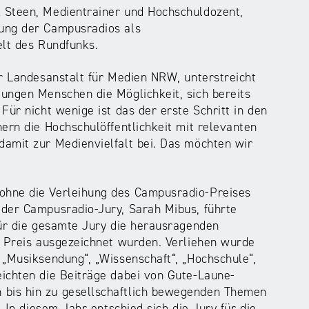
 Steen, Medientrainer und Hochschuldozent,
ung der Campusradios als
elt des Rundfunks.
er Landesanstalt für Medien NRW, unterstreicht
ungen Menschen die Möglichkeit, sich bereits
Für nicht wenige ist das der erste Schritt in den
ern die Hochschulöffentlichkeit mit relevanten
amit zur Medienvielfalt bei. Das möchten wir
ohne die Verleihung des Campusradio-Preises
 der Campusradio-Jury, Sarah Mibus, führte
für die gesamte Jury die herausragenden
m Preis ausgezeichnet wurden. Verliehen wurde
 „Musiksendung“, „Wissenschaft“, „Hochschule“,
ichten die Beiträge dabei von Gute-Laune-
bis hin zu gesellschaftlich bewegenden Themen
. In diesem Jahr entschied sich die Jury für die