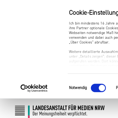
Cookie-Einstellun
Ich bin mindestens 16 Jahre a
ihre Partner optionale Cookie
Webseiten notwendige Maß hin
verwenden und dabei auch per
„Über Cookies“ abrufbar.
Weitere detaillierte Auswahlm
unter „Details zeigen“; diese
aufgerufen werden. Dort könne
vollständige Ablehnung optio
Impressum
Einwilligungsauswahl
Notwendig
P
Zum
Zur
Inhalt
Navigation