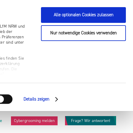
Alle optionalen Cookies zulassen
ie LfM NRW und
ieb der
Nur notwendige Cookies verwenden
n Präferenzen
er sind unter
es finden Sie
tzerklärung
rufen. Die
n“.
Details zeigen
he
Cybergrooming melden
Frage? Wir antworten!