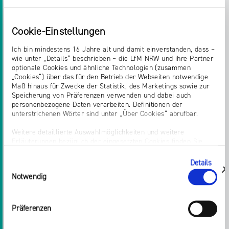
„Bielefeld zeigt Flagge – Grußbotschaften zu CSD
2020“
Ollymotions – Oliver W. Schulte
Cookie-Einstellungen
Ich bin mindestens 16 Jahre alt und damit einverstanden, dass –
Publikumspreis
wie unter „Details“ beschrieben – die LfM NRW und ihre Partner
optionale Cookies und ähnliche Technologien (zusammen
Audio
„Cookies“) über das für den Betrieb der Webseiten notwendige
Maß hinaus für Zwecke der Statistik, des Marketings sowie zur
„Heinz Rühmann: Meine Kindheit in Wanne-Eickel
Speicherung von Präferenzen verwenden und dabei auch
– Eine Träumerei von Friedrich Lengenfeld“
personenbezogene Daten verarbeiten. Definitionen der
Friedrich Lengenfeld
unterstrichenen Wörter sind unter „Über Cookies“ abrufbar.
Weitere detaillierte Auswahlmöglichkeiten und weitere
Audiovisuell
Erläuterungen bezüglich der eingesetzten Cookies finden Sie
„Im Sinne von Marcel Callo. Das Marcel-Callo-
unter „Details zeigen“; dieser Bereich kann auch über den Link
„Einwilligung ändern“ in der Datenschutzerklärung aufgerufen
Haus in Castrop-Rauxel“
Details
Einwilligungsauswahl
werden. Dort können Sie auch Ihre Einwilligung jederzeit mit
Stephan Aschenbach
zeigen
Notwendig
Wirkung für die Zukunft widerrufen. Die vollständige Ablehnung
optionaler Cookies erfolgt über den Button „Nur notwendige
Cookies verwenden“.
Sämtliche Gewinnerbeiträge können Sie hier
Präferenzen
nachhören.
Impressum