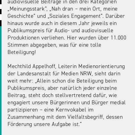
ABC
Medienaufsicht
Regulierung
audiovisuelle Beiträge in den drei Kategorien
Growth
„Meinungsstark“, „Nah dran – mein Ort, meine
Day
Förderungen
Geschichte“ und „Soziales Engagement“. Darüber
#äsch-
Intermediäre
und
hinaus wurde auch in diesem Jahr jeweils ein
Tecks
Laut-
Ausschreibungen
Publikumspreis für Audio- und audiovisuelle
Europa
und-
Rechtsgrundlagen
Produktionen verliehen. Hier wurden über 11.000
Juuuport
in
Klar-
Stimmen abgegeben, was für eine tolle
Datenschutzaufsicht
der
Festival
Beteiligung!
Berichte
Medienregulierung
NRWision
Mechthild Appelhoff, Leiterin Medienorientierung
Medienkarriere
der Landesanstalt für Medien NRW, sieht darin
Die
Audio
NRW
weit mehr: „Allein schon die Beteiligung beim
FLIMMO
Medienkommission
Publikumspreis, aber natürlich jeder einzelne
Beitrag, steht doch stellvertretend dafür, wie
Desinformation
Medienscouts
engagiert unsere Bürgerinnen und Bürger medial
Convention
partizipieren – eine Kernvokabel im
Medienvielfalt
Zusammenhang mit dem Vielfaltsbegriff, dessen
Kontakt
am
Medienversammlung
Förderung unsere Aufgabe ist.“
&
Standort
Anfahrt