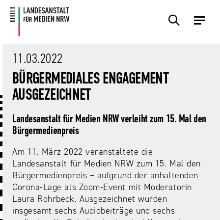
Zum
Zur
Inhalt
Navigation
Plattformen
Angebote
Regulierung
Die
Themen
Events
Service
Über
Presse
Medienkommission
Uns
11.03.2022
Übersicht
Übersicht
Übersicht
Übersicht
Übersicht
Übersicht
Übersicht
BÜRGERMEDIALES ENGAGEMENT
Übersicht
Übersicht
AUSGEZEICHNET
Für
Frage?
TV
Hass
Audiopreis
Angebote
Pressemitteilungen
Anbietende
Wir
und
Der
Die
Landesanstalt für Medien NRW verleiht zum 15. Mal den
von
antworten!
Streaming
Vorsitzende
Landesanstalt
Sexting.
Audio
Presseverteiler
Bürgermedienpreis
Medienplattformen
für
Porno.
Summit
und
Medien
Am 11. März 2022 veranstaltete die
Eltern
Plattformen
Missbrauch.
NRW
Benutzeroberflächen
NRW
Info-
Öffentliche
Landesanstalt für Medien NRW zum 15. Mal den
und
und
Bekanntmachungen
Bürgermedienpreis – aufgrund der anhaltenden
Medien
KI
Campusradio-
Lehrmaterial
Corona-Lage als Zoom-Event mit Moderatorin
Aufsicht
in
Preis
Laura Rohrbeck. Ausgezeichnet wurden
Download-
Internet-
der
insgesamt sechs Audiobeiträge und sechs
Forschung
Bereich