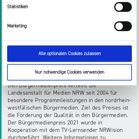
Die Jurypreise und die Publikumspreise sind
Statistiken
jeweils mit 1.000 Euro für den ersten Platz und
mit 750 Euro für den zweiten Platz dotiert. Über
die Vergabe der Preise entschied unter
Marketing
Ausschluss des Rechtsweges eine unabhängige
Expertenjury, die von der Landesanstalt für
Medien NRW einberufen wurde. Beim
Alle optionalen Cookies zulassen
Publikumspreis entschied das Publikum durch ein
öffentliches Online-Voting über die
Gewinnerbeiträge.
Nur notwendige Cookies verwenden
Den Bürgermedienpreis verleiht die
Landesanstalt für Medien NRW seit 2004 für
besondere Programmleistungen in den nordrhein-
westfälischen Bürgermedien. Ziel des Preises ist
die Förderung der Qualität in den Bürgermedien.
Der Bürgermedienpreis 2021 wurde in
Kooperation mit dem TV-Lernsender NRWision
durchgeführt. Weitere Informationen zu