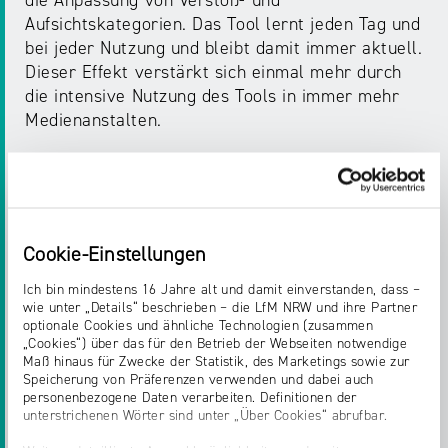
die Anpassung von Verstoß- und
Aufsichtskategorien. Das Tool lernt jeden Tag und
bei jeder Nutzung und bleibt damit immer aktuell.
Dieser Effekt verstärkt sich einmal mehr durch
die intensive Nutzung des Tools in immer mehr
Medienanstalten.
Gleichzeitig gelingt es so trotz der föderalen
Organisation der Medienanstalten eine
deutschlandweite und koordinierte Bearbeitung
von Rechtsverstößen im Netz zu gewährleisten.
Cookie-Einstellungen
Auch aus dem europäischen Ausland gibt es
daher erste Anfragen, das Tool zu nutzen und so
Ich bin mindestens 16 Jahre alt und damit einverstanden, dass –
wie unter „Details“ beschrieben – die LfM NRW und ihre Partner
zu einer grenzüberschreitenden
optionale Cookies und ähnliche Technologien (zusammen
Rechtsdurchsetzung beizutragen.
„Cookies“) über das für den Betrieb der Webseiten notwendige
Maß hinaus für Zwecke der Statistik, des Marketings sowie zur
Speicherung von Präferenzen verwenden und dabei auch
Mit dem KI-Tool wurden zudem Mechanismen
personenbezogene Daten verarbeiten. Definitionen der
geschaffen, mit denen sich der Mitarbeiterschutz
unterstrichenen Wörter sind unter „Über Cookies“ abrufbar.
signifikant verbessert hat. Denn die manuelle