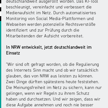
ABC
Medienaufsicht
Regulierung
deutschlandweit ausgerollt worden. Das KI-Tool
Growth
beschleunigt, vereinfacht und verbessert die
Day
Förderungen
Medienaufsicht im Netz. Durch automatisiertes
#äsch-
Intermediäre
und
Monitoring von Social Media-Plattformen und
Tecks
Laut-
Ausschreibungen
Webseiten werden potenzielle Rechtsverstöße
Europa
und-
Rechtsgrundlagen
identifiziert und zur Prüfung durch die
Juuuport
in
Klar-
Mitarbeitenden der Aufsicht vorbereitet.
Datenschutzaufsicht
der
Festival
Berichte
Medienregulierung
In NRW entwickelt, jetzt deutschlandweit im
NRWision
Einsatz
Medienkarriere
Die
Audio
NRW
"Wir sind oft gefragt worden, ob die Regulierung
FLIMMO
Medienkommission
des Internets Sinn macht und ob wir tatsächlich
glauben, das von NRW aus leisten zu können.
Desinformation
Medienscouts
Zwei Dinge dürften spätestens heute feststehen.
Convention
Die Meinungsfreiheit im Netz zu sichern, kann nur
Medienvielfalt
gelingen, wenn wir Regeln zu ihrem Schutz
Kontakt
am
Medienversammlung
haben und durchsetzen. Und wir zeigen, dass wir
&
Standort
diese Aufgabe annehmen und noch nie besser
Anfahrt