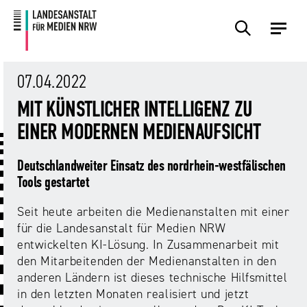
Zum
Zur
Inhalt
Navigation
Plattformen
Angebote
Regulierung
Die
Themen
Events
Service
Über
Presse
Medienkommission
Uns
07.04.2022
Übersicht
Übersicht
Übersicht
Übersicht
Übersicht
Übersicht
Übersicht
MIT KÜNSTLICHER INTELLIGENZ ZU
Übersicht
Übersicht
EINER MODERNEN MEDIENAUFSICHT
Für
Frage?
TV
Hass
Audiopreis
Angebote
Pressemitteilungen
Anbietende
Wir
und
Der
Die
Deutschlandweiter Einsatz des nordrhein-westfälischen
von
antworten!
Streaming
Vorsitzende
Landesanstalt
Sexting.
Audio
Presseverteiler
Tools gestartet
Medienplattformen
für
Porno.
Summit
und
Medien
Seit heute arbeiten die Medienanstalten mit einer
Eltern
Plattformen
Missbrauch.
NRW
Benutzeroberflächen
NRW
Info-
Öffentliche
für die Landesanstalt für Medien NRW
und
und
Bekanntmachungen
entwickelten KI-Lösung. In Zusammenarbeit mit
Medien
KI
Campusradio-
Lehrmaterial
den Mitarbeitenden der Medienanstalten in den
Aufsicht
in
Preis
anderen Ländern ist dieses technische Hilfsmittel
Download-
Internet-
der
in den letzten Monaten realisiert und jetzt
Forschung
Bereich