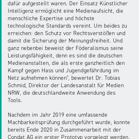
NRW
dafür aufgestellt waren. Der Einsatz Künstlicher
Preis
Intelligenz ermöglicht eine Medienaufsicht, die
für
menschliche Expertise und höchste
Werbung
mediale
technologische Standards vereint. Um beides zu
Partizipation
erreichen: den Schutz vor Rechtsverstößen und
damit die Sicherung der Meinungsfreiheit. Und
Roadshow
ganz nebenbei beweist der Föderalismus seine
gegen
Leistungsfähigkeit, denn es sind die deutschen
Desinformation
Medienanstalten, die als erste ganzheitlich den
Kampf gegen Hass und Jugendgefährdung im
Netz aufnehmen können", bewertet Dr. Tobias
Safer
Schmid, Direktor der Landesanstalt für Medien
Internet
NRW, die deutschlandweite Anwendung des
Day
Tools.
Nachdem im Jahr 2019 eine umfassende
Elternabende
Machbarkeitsprüfung durchgeführt wurde, konnte
bereits Ende 2020 in Zusammenarbeit mit der
Condat AG ein erster Prototyp vorgelegt werden.