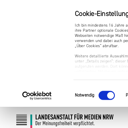
Cookie-Einstellun
Ich bin mindestens 16 Jahre a
ihre Partner optionale Cookie
Webseiten notwendige Maß hin
verwenden und dabei auch per
„Über Cookies“ abrufbar.
Weitere detaillierte Auswahlm
unter „Details zeigen“; diese
aufgerufen werden. Dort könne
vollständige Ablehnung optio
Impressum
Einwilligungsauswahl
Notwendig
P
Zum
Zur
Inhalt
Navigation