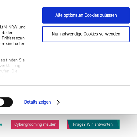
Alle optionalen Cookies zulassen
ie LfM NRW und
ieb der
Nur notwendige Cookies verwenden
n Präferenzen
er sind unter
es finden Sie
tzerklärung
rufen. Die
n“.
Details zeigen
he
Cybergrooming melden
Frage? Wir antworten!