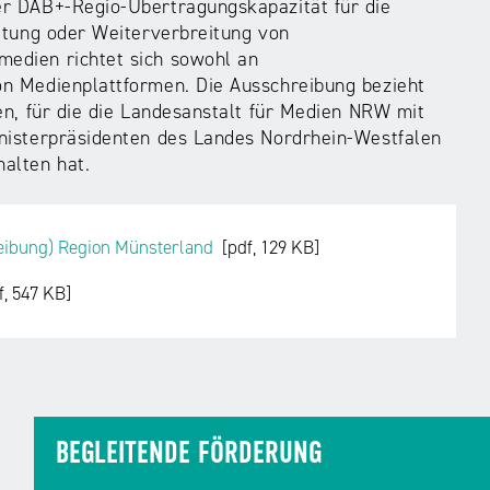
er DAB+-Regio-Übertragungskapazität für die
itung oder Weiterverbreitung von
edien richtet sich sowohl an
n Medienplattformen. Die Ausschreibung bezieht
en, für die die Landesanstalt für Medien NRW mit
nisterpräsidenten des Landes Nordrhein-Westfalen
alten hat.
eibung) Region Münsterland
[pdf, 129 KB]
f, 547 KB]
BEGLEITENDE FÖRDERUNG