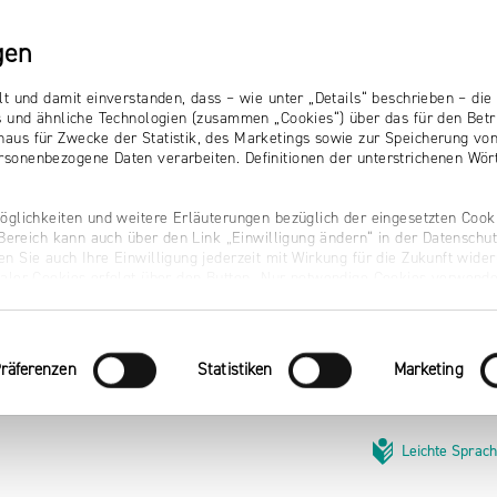
gen
lt und damit einverstanden, dass – wie unter „Details“ beschrieben – d
s und ähnliche Technologien (zusammen „Cookies“) über das für den Betr
aus für Zwecke der Statistik, des Marketings sowie zur Speicherung vo
sonenbezogene Daten verarbeiten. Definitionen der unterstrichenen Wört
öglichkeiten und weitere Erläuterungen bezüglich der eingesetzten Cooki
r Bereich kann auch über den Link „Einwilligung ändern“ in der Datenschu
n Sie auch Ihre Einwilligung jederzeit mit Wirkung für die Zukunft wider
naler Cookies erfolgt über den Button „Nur notwendige Cookies verwende
räferenzen
Statistiken
Marketing
Leichte Sprac