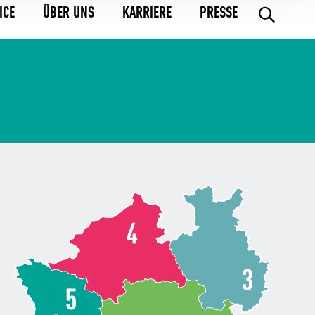
ICE
ÜBER UNS
KARRIERE
PRESSE
.