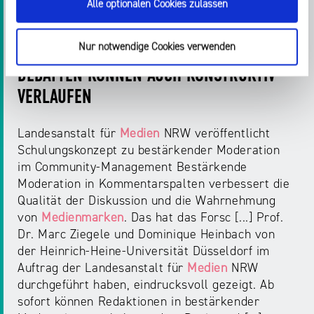
Alle optionalen Cookies zulassen
PRESSEMITTEILUNGEN
Nur notwendige Cookies verwenden
"HALLO LIEBE COMMUNITY!" - ONLINE-
DEBATTEN KÖNNEN AUCH KONSTRUKTIV
VERLAUFEN
Landesanstalt für
Medien
NRW veröffentlicht
Schulungskonzept zu bestärkender Moderation
im Community-Management Bestärkende
Moderation in Kommentarspalten verbessert die
Qualität der Diskussion und die Wahrnehmung
von
Medienmarken
. Das hat das Forsc [...] Prof.
Dr. Marc Ziegele und Dominique Heinbach von
der Heinrich-Heine-Universität Düsseldorf im
Auftrag der Landesanstalt für
Medien
NRW
durchgeführt haben, eindrucksvoll gezeigt. Ab
sofort können Redaktionen in bestärkender