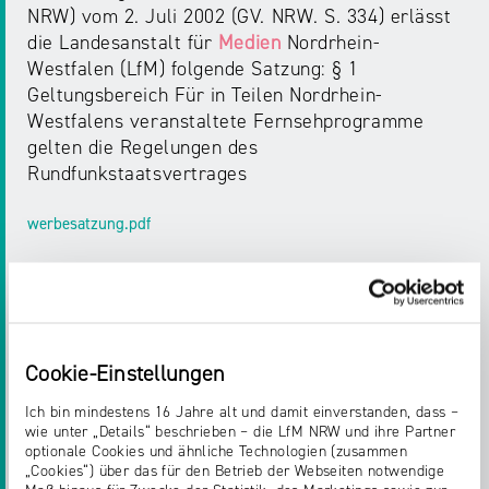
NRW) vom 2. Juli 2002 (GV. NRW. S. 334) erlässt
die Landesanstalt für
Medien
Nordrhein-
Westfalen (LfM) folgende Satzung: § 1
Geltungsbereich Für in Teilen Nordrhein-
Westfalens veranstaltete Fernsehprogramme
gelten die Regelungen des
Rundfunkstaatsvertrages
werbesatzung.pdf
PRESSEMITTEILUNGEN
DEN ÜBERBLICK BEHALTEN: KRIEG UND
Cookie-Einstellungen
PROPAGANDA IN DEN SOZIALEN MEDIEN
Ich bin mindestens 16 Jahre alt und damit einverstanden, dass –
wie unter „Details“ beschrieben – die LfM NRW und ihre Partner
Den Überblick behalten: Krieg und Propaganda in
optionale Cookies und ähnliche Technologien (zusammen
den sozialen
Medien
Landesanstalt für
Medien
„Cookies“) über das für den Betrieb der Webseiten notwendige