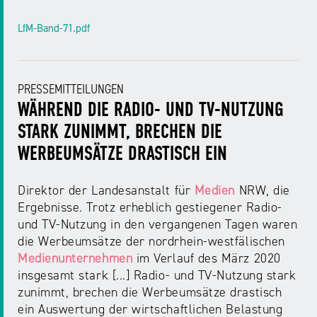
NRW
Preis
LfM-Band-71.pdf
für
Werbung
mediale
Partizipation
PRESSEMITTEILUNGEN
Roadshow
WÄHREND DIE RADIO- UND TV-NUTZUNG
gegen
STARK ZUNIMMT, BRECHEN DIE
Desinformation
WERBEUMSÄTZE DRASTISCH EIN
Safer
Direktor der Landesanstalt für
Medien
NRW, die
Internet
Ergebnisse. Trotz erheblich gestiegener Radio-
Day
und TV-Nutzung in den vergangenen Tagen waren
die Werbeumsätze der nordrhein-westfälischen
Medienunternehmen
im Verlauf des März 2020
Elternabende
insgesamt stark [...] Radio- und TV-Nutzung stark
zunimmt, brechen die Werbeumsätze drastisch
ein Auswertung der wirtschaftlichen Belastung