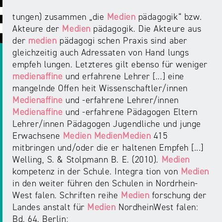
ABC
Medienaufsicht
Regulierung
Growth
tungen) zusammen „die
Medien
pädagogik“ bzw.
Day
Förderungen
Akteure der
Medien
pädagogik. Die Akteure aus
#äsch-
Intermediäre
und
der
medien
pädagogi schen Praxis sind aber
Tecks
Laut-
Ausschreibungen
gleichzeitig auch Adressaten von Hand lungs
Europa
und-
Rechtsgrundlagen
empfeh lungen. Letzteres gilt ebenso für weniger
Juuuport
in
Klar-
medienaffine
und ­erfahrene Lehrer [...] eine
Datenschutzaufsicht
der
Festival
mangelnde Offen heit Wissenschaftler/innen
Berichte
Medienregulierung
Medienaffine
und -erfahrene Lehrer/innen
NRWision
Medienaffine
und -erfahrene Pädagogen Eltern
Medienkarriere
Die
Lehrer/innen Pädagogen Jugendliche und junge
Audio
NRW
FLIMMO
Medienkommission
Erwachsene
Medien
MedienMedien
415
mitbringen und/oder die er haltenen Empfeh [...]
Desinformation
Medienscouts
Welling, S. & Stolpmann B. E. (2010).
Medien
Convention
kompetenz in der Schule. Integra tion von
Medien
in den weiter führen den Schulen in Nordrhein­
Medienvielfalt
West falen. Schriften reihe
Medien
forschung der
Kontakt
am
Medienversammlung
Landes anstalt für
Medien
Nordhein­West falen:
&
Standort
Bd. 64. Berlin:
Anfahrt