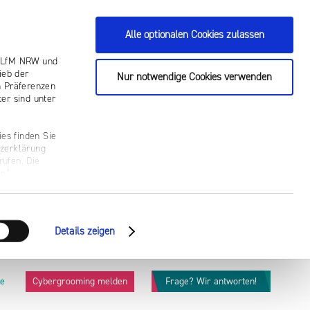
Alle optionalen Cookies zulassen
ie LfM NRW und
ieb der
Nur notwendige Cookies verwenden
n Präferenzen
er sind unter
es finden Sie
tzerklärung
rufen. Die
n“.
Details zeigen
he
Cybergrooming melden
Frage? Wir antworten!