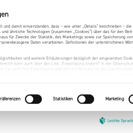
gen
lt und damit einverstanden, dass – wie unter „Details“ beschrieben – d
s und ähnliche Technologien (zusammen „Cookies“) über das für den Betr
aus für Zwecke der Statistik, des Marketings sowie zur Speicherung vo
sonenbezogene Daten verarbeiten. Definitionen der unterstrichenen Wört
öglichkeiten und weitere Erläuterungen bezüglich der eingesetzten Cooki
r Bereich kann auch über den Link „Einwilligung ändern“ in der Datenschu
n Sie auch Ihre Einwilligung jederzeit mit Wirkung für die Zukunft wider
naler Cookies erfolgt über den Button „Nur notwendige Cookies verwende
räferenzen
Statistiken
Marketing
Leichte Sprac