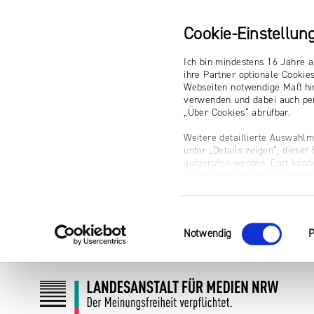
Cookie-Einstellun
Ich bin mindestens 16 Jahre a
ihre Partner optionale Cookie
Webseiten notwendige Maß hin
verwenden und dabei auch per
„Über Cookies“ abrufbar.
Weitere detaillierte Auswahlm
unter „Details zeigen“; diese
aufgerufen werden. Dort könne
vollständige Ablehnung optio
Impressum
Einwilligungsauswahl
Notwendig
P
Zum
Zur
Inhalt
Navigation