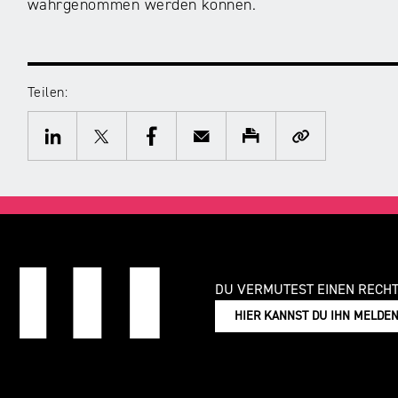
wahrgenommen werden können.
Teilen:
Twitter
Facebook
E-
Drucken
Kopieren
Mail
LinkedIn
DU VERMUTEST EINEN RECH
HIER KANNST DU IHN MELDE