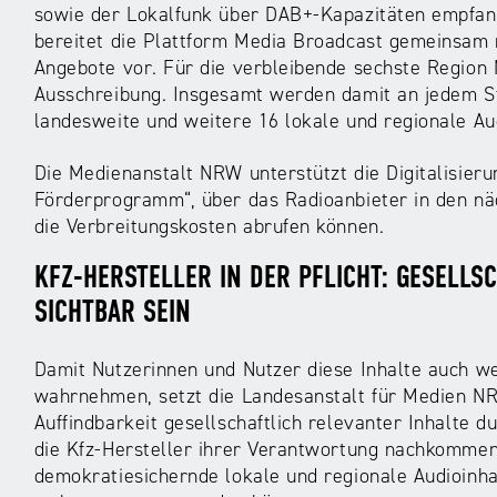
sowie der Lokalfunk über DAB+-Kapazitäten empfang
bereitet die Plattform Media Broadcast gemeinsam 
Angebote vor. Für die verbleibende sechste Region M
Ausschreibung. Insgesamt werden damit an jedem St
landesweite und weitere 16 lokale und regionale 
Die Medienanstalt NRW unterstützt die Digitalisie
Förderprogramm“, über das Radioanbieter in den näc
die Verbreitungskosten abrufen können.
KFZ-HERSTELLER IN DER PFLICHT: GESELLS
SICHTBAR SEIN
Damit Nutzerinnen und Nutzer diese Inhalte auch we
wahrnehmen, setzt die Landesanstalt für Medien N
Auffindbarkeit gesellschaftlich relevanter Inhalte 
die Kfz-Hersteller ihrer Verantwortung nachkommen
demokratiesichernde lokale und regionale Audioinh