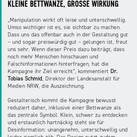
NRW
KLEINE BETTWANZE, GROSSE WIRKUNG
Preis
für
„Manipulation wirkt oft leise und unterschwellig.
Werbung
mediale
Umso wichtiger ist es, sie sichtbar zu machen.
Partizipation
Dass uns das offenbar auch in der Gestaltung gut
– und sogar preiswürdig-gut – gelungen ist, freut
Roadshow
uns sehr. Wenn dieser Preis dazu beiträgt, dass
gegen
noch mehr Menschen hinschauen und
Desinformation
Falschinformationen hinterfragen, hat die
Kampagne ihr Ziel erreicht“, kommentiert
Dr.
Tobias Schmid
, Direktor der Landesanstalt für
Safer
Medien NRW, die Auszeichnung.
Internet
Day
Gestalterisch kommt die Kampagne bewusst
reduziert daher, inklusive einer Bettwanze als
Elternabende
das zentrale Symbol. Klein, schwer zu entdecken
und erstaunlich hartnäckig steht sie für
Desinformation: unangenehm, unterschwellig und