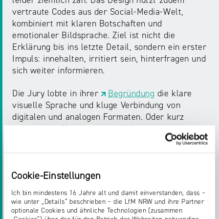
leider ziemlich zäh. Das Design nutzt zudem
vertraute Codes aus der Social-Media-Welt,
kombiniert mit klaren Botschaften und
emotionaler Bildsprache. Ziel ist nicht die
Erklärung bis ins letzte Detail, sondern ein erster
Impuls: innehalten, irritiert sein, hinterfragen und
sich weiter informieren.
Die Jury lobte in ihrer
Begründung
die klare
visuelle Sprache und kluge Verbindung von
digitalen und analogen Formaten. Oder kurz
gesagt: eine Kampagne mit Haltung,
Wiedererkennungswert und Wirkung.
Alle Informationen zu „Quelle: Vertrau mir“,
Cookie-Einstellungen
Einblicke in die Gestaltung sowie weiterführende
Materialien für Eltern, Lehrkräfte und
Ich bin mindestens 16 Jahre alt und damit einverstanden, dass –
Interessierte finden sich auf der Kampagnen-
wie unter „Details“ beschrieben – die LfM NRW und ihre Partner
Website
quellevertraumir.de
.
optionale Cookies und ähnliche Technologien (zusammen