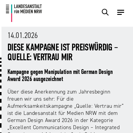
Zum
Zur
Inhalt
Navigation
Plattformen
Angebote
Regulierung
Die
Themen
Events
Service
Über
Presse
Medienkommission
Uns
14.01.2026
Übersicht
Übersicht
Übersicht
Übersicht
Übersicht
Übersicht
Übersicht
DIESE KAMPAGNE IST PREISWÜRDIG –
Übersicht
Übersicht
QUELLE: VERTRAU MIR
Für
Frage?
TV
Hass
Audiopreis
Angebote
Pressemitteilungen
Anbietende
Wir
und
Der
Die
Kampagne gegen Manipulation mit German Design
von
antworten!
Streaming
Vorsitzende
Landesanstalt
Sexting.
Audio
Presseverteiler
Award 2026 ausgezeichnet
Medienplattformen
für
Porno.
Summit
und
Medien
Über diese Anerkennung zum Jahresbeginn
Eltern
Plattformen
Missbrauch.
NRW
Benutzeroberflächen
NRW
Info-
Öffentliche
freuen wir uns sehr: Für die
und
und
Bekanntmachungen
Aufmerksamkeitskampagne „Quelle: Vertrau mir“
Medien
KI
Campusradio-
Lehrmaterial
ist die Landesanstalt für Medien NRW mit dem
Aufsicht
in
Preis
German Design Award 2026 in der Kategorie
Download-
Internet-
der
„Excellent Communications Design – Integrated
Forschung
Bereich