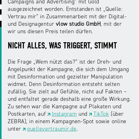
ABC
Medienaufsicht
Regulierung
Campaigns and Advertising“ mit Gold
Growth
ausgezeichnet worden. Entstanden ist „Quelle:
Day
Förderungen
Vertrau mir“ in Zusammenarbeit mit der Digital-
#äsch-
Intermediäre
und
und Designagentur
vlow studio GmbH
, mit der
Tecks
Laut-
Ausschreibungen
wir uns diesen Preis teilen dürfen.
Europa
und-
Rechtsgrundlagen
Juuuport
NICHT ALLES, WAS TRIGGERT, STIMMT
in
Klar-
Datenschutzaufsicht
der
Festival
Berichte
Medienregulierung
Die Frage „Wem nützt das?“ ist der Dreh- und
NRWision
Angelpunkt der Kampagne, die sich dem Umgang
Medienkarriere
Die
mit Desinformation und gezielter Manipulation
Audio
NRW
FLIMMO
Medienkommission
widmet. Denn Desinformation entsteht selten
zufällig. Sie zielt auf Gefühle, nicht auf Fakten –
Desinformation
Medienscouts
und entfaltet gerade deshalb eine große Wirkung.
Convention
Zu sehen war die Kampagne auf Plakaten und
Postkarten, auf
Instagram
und
TikTok
(über
Medienvielfalt
ZEBRA), in einem Kampagnen-Spot sowie online
Kontakt
am
Medienversammlung
unter
quellevertraumir.de
.
&
Standort
Anfahrt