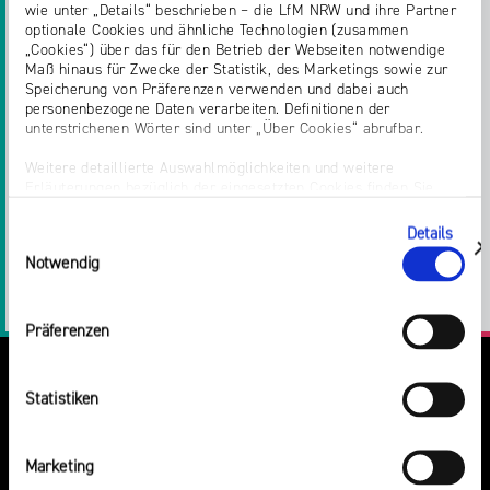
dazu einfach eine E-Mail mit der entsprechenden
wie unter „Details“ beschrieben – die LfM NRW und ihre Partner
URL an die Meldestelle der Landesanstalt für
optionale Cookies und ähnliche Technologien (zusammen
„Cookies“) über das für den Betrieb der Webseiten notwendige
Medien NRW:
beschwerde@medienanstalt-
Maß hinaus für Zwecke der Statistik, des Marketings sowie zur
nrw.de
.
Speicherung von Präferenzen verwenden und dabei auch
personenbezogene Daten verarbeiten. Definitionen der
unterstrichenen Wörter sind unter „Über Cookies“ abrufbar.
Weitere detaillierte Auswahlmöglichkeiten und weitere
Teilen:
Erläuterungen bezüglich der eingesetzten Cookies finden Sie
unter „Details zeigen“; dieser Bereich kann auch über den Link
„Einwilligung ändern“ in der Datenschutzerklärung aufgerufen
Details
Twitter
Facebook
E-
Drucken
Einwilligungsauswahl
werden. Dort können Sie auch Ihre Einwilligung jederzeit mit
zeigen
Notwendig
Wirkung für die Zukunft widerrufen. Die vollständige Ablehnung
optionaler Cookies erfolgt über den Button „Nur notwendige
Mail
LinkedIn
Cookies verwenden“.
Präferenzen
Impressum
Statistiken
Marketing