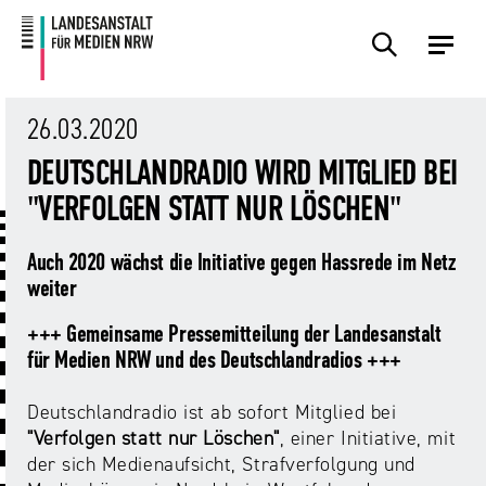
Zum
Zur
Inhalt
Navigation
Plattformen
Angebote
Regulierung
Die
Themen
Events
Service
Über
Presse
Medienkommission
Uns
26.03.2020
Übersicht
Übersicht
Übersicht
Übersicht
Übersicht
Übersicht
Übersicht
DEUTSCHLANDRADIO WIRD MITGLIED BEI
Übersicht
Übersicht
"VERFOLGEN STATT NUR LÖSCHEN"
Für
Frage?
TV
Hass
Audiopreis
Angebote
Pressemitteilungen
Anbietende
Wir
und
Der
Die
Auch 2020 wächst die Initiative gegen Hassrede im Netz
von
antworten!
Streaming
Vorsitzende
Landesanstalt
Sexting.
Audio
Presseverteiler
weiter
Medienplattformen
für
Porno.
Summit
und
Medien
+++ Gemeinsame Pressemitteilung der Landesanstalt
Eltern
Plattformen
Missbrauch.
NRW
Benutzeroberflächen
NRW
Info-
Öffentliche
für Medien NRW und des Deutschlandradios +++
und
und
Bekanntmachungen
Medien
KI
Campusradio-
Lehrmaterial
Deutschlandradio ist ab sofort Mitglied bei
Aufsicht
in
Preis
"
Verfolgen statt nur L
ö
schen"
, einer Initiative, mit
Download-
Internet-
der
der sich Medienaufsicht, Strafverfolgung und
Forschung
Bereich