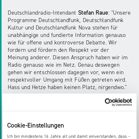
Deutschlandradio-Intendant
Stefan Raue
: "Unsere
Programme Deutschlandfunk, Deutschlandfunk
Kultur und Deutschlandfunk Nova stehen für
unabhängige und fundierte Information genauso
wie für offene und kontroverse Debatte. Wir
fordern und fördern den Respekt vor der
Meinung anderer. Diesen Anspruch haben wir im
Radio genauso wie im Netz. Genau deswegen
gehen wir entschlossen dagegen vor, wenn ein
respektvoller Umgang mit Füßen getreten wird.
Hass und Hetze haben keinen Platz, nirgendwo."
Wenn Sie im Internet auf Hasskommentare oder
sonstige grenzwertige Inhalte stoßen, können
auch Sie sich gerne an die Landesanstalt für
Medien NRW wenden. Wir prüfen Ihre Meldung
Cookie-Einstellungen
und gehen jedem Hinweis nach. Schicken Sie
Ich bin mindestens 16 Jahre alt und damit einverstanden, dass –