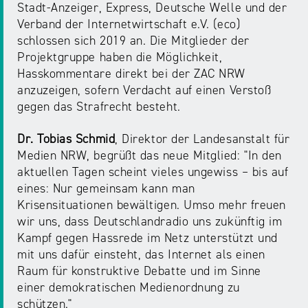
NRW
Stadt-Anzeiger, Express, Deutsche Welle und der
Preis
Verband der Internetwirtschaft e.V. (eco)
für
schlossen sich 2019 an. Die Mitglieder der
Werbung
mediale
Projektgruppe haben die Möglichkeit,
Partizipation
Hasskommentare direkt bei der ZAC NRW
anzuzeigen, sofern Verdacht auf einen Verstoß
Roadshow
gegen das Strafrecht besteht.
gegen
Desinformation
Dr. Tobias Schmid
, Direktor der Landesanstalt für
Medien NRW, begrüßt das neue Mitglied: "In den
aktuellen Tagen scheint vieles ungewiss – bis auf
Safer
eines: Nur gemeinsam kann man
Internet
Krisensituationen bewältigen. Umso mehr freuen
Day
wir uns, dass Deutschlandradio uns zukünftig im
Kampf gegen Hassrede im Netz unterstützt und
mit uns dafür einsteht, das Internet als einen
Elternabende
Raum für konstruktive Debatte und im Sinne
einer demokratischen Medienordnung zu
schützen."