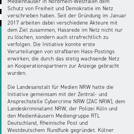
ABC
Medienaufsicht
Regulierung
Medienhäuser in Nordrhein-Westfalen dem
Growth
Schutz von Freiheit und Demokratie im Netz
Day
Förderungen
verschrieben haben. Seit der Gründung im Januar
#äsch-
Intermediäre
und
2017 arbeiten dabei verschiedene Akteure mit
Tecks
Laut-
Ausschreibungen
dem Ziel zusammen, Hassrede im Netz nicht nur
Europa
und-
Rechtsgrundlagen
zu löschen, sondern auch strafrechtlich zu
Juuuport
in
Klar-
verfolgen. Die Initiative konnte erste
Datenschutzaufsicht
der
Festival
Verurteilungen von strafbaren Hass-Postings
Berichte
Medienregulierung
erwirken, die durch das stetig wachsende Netz
NRWision
an Kooperationspartnern zur Anzeige gebracht
Medienkarriere
wurden.
Die
Audio
NRW
FLIMMO
Medienkommission
Die Landesanstalt für Medien NRW hatte die
Initiative gemeinsam mit der Zentral- und
Desinformation
Medienscouts
Ansprechstelle Cybercrime NRW (ZAC NRW), dem
Convention
Landeskriminalamt NRW, der Polizei Köln und
Medienvielfalt
den Medienhäusern Mediengruppe RTL
Kontakt
am
Medienversammlung
Deutschland, Rheinische Post und
&
Standort
Westdeutschem Rundfunk gegründet. Kölner
Anfahrt