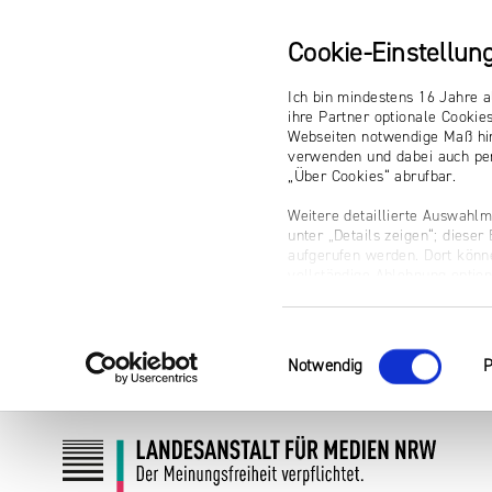
Cookie-Einstellun
Ich bin mindestens 16 Jahre a
ihre Partner optionale Cookie
Webseiten notwendige Maß hin
verwenden und dabei auch per
„Über Cookies“ abrufbar.
Weitere detaillierte Auswahlm
unter „Details zeigen“; diese
aufgerufen werden. Dort könne
vollständige Ablehnung optio
Impressum
Einwilligungsauswahl
Notwendig
P
Zum
Zur
Inhalt
Navigation