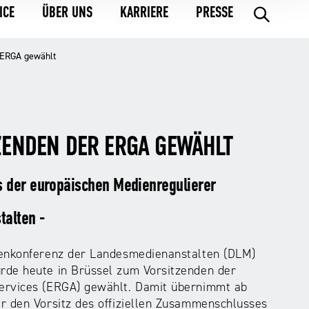
ICE
ÜBER UNS
KARRIERE
PRESSE
.
 ERGA gewählt
ZENDEN DER ERGA GEWÄHLT
s der europäischen Medienregulierer
alten -
renkonferenz der Landesmedienanstalten (DLM)
rde heute in Brüssel zum Vorsitzenden der
Services (ERGA) gewählt. Damit übernimmt ab
r den Vorsitz des offiziellen Zusammenschlusses