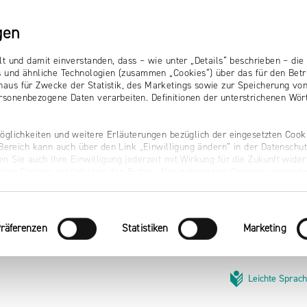
gen
lt und damit einverstanden, dass – wie unter „Details“ beschrieben – d
s und ähnliche Technologien (zusammen „Cookies“) über das für den Betr
aus für Zwecke der Statistik, des Marketings sowie zur Speicherung vo
sonenbezogene Daten verarbeiten. Definitionen der unterstrichenen Wört
öglichkeiten und weitere Erläuterungen bezüglich der eingesetzten Cooki
r Bereich kann auch über den Link „Einwilligung ändern“ in der Datenschu
n Sie auch Ihre Einwilligung jederzeit mit Wirkung für die Zukunft wider
naler Cookies erfolgt über den Button „Nur notwendige Cookies verwende
räferenzen
Statistiken
Marketing
Leichte Sprac