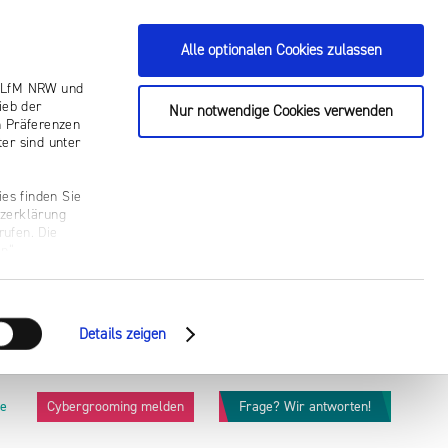
Alle optionalen Cookies zulassen
ie LfM NRW und
ieb der
Nur notwendige Cookies verwenden
n Präferenzen
er sind unter
es finden Sie
tzerklärung
rufen. Die
n“.
Details zeigen
he
Cybergrooming melden
Frage? Wir antworten!