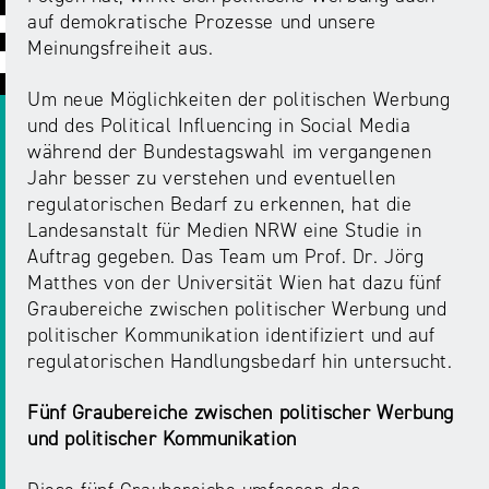
ABC
Medienaufsicht
Regulierung
Growth
auf demokratische Prozesse und unsere
Day
Meinungsfreiheit aus.
Förderungen
#äsch-
Intermediäre
und
Tecks
Um neue Möglichkeiten der politischen Werbung
Laut-
Ausschreibungen
und des Political Influencing in Social Media
Europa
und-
Rechtsgrundlagen
während der Bundestagswahl im vergangenen
Juuuport
in
Klar-
Datenschutzaufsicht
Jahr besser zu verstehen und eventuellen
der
Festival
Berichte
regulatorischen Bedarf zu erkennen, hat die
Medienregulierung
NRWision
Landesanstalt für Medien NRW eine Studie in
Medienkarriere
Auftrag gegeben. Das Team um Prof. Dr. Jörg
Die
Audio
NRW
Matthes von der Universität Wien hat dazu fünf
FLIMMO
Medienkommission
Graubereiche zwischen politischer Werbung und
politischer Kommunikation identifiziert und auf
Desinformation
Medienscouts
regulatorischen Handlungsbedarf hin untersucht.
Convention
Fünf Graubereiche zwischen politischer Werbung
Medienvielfalt
Kontakt
und politischer Kommunikation
am
Medienversammlung
&
Standort
Anfahrt