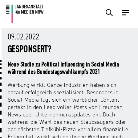
Zum
Zur
Inhalt
Navigation
Plattformen
Angebote
Regulierung
Die
Themen
Events
Service
Über
Presse
Medienkommission
Uns
09.02.2022
Übersicht
Übersicht
Übersicht
Übersicht
Übersicht
Übersicht
Übersicht
GESPONSERT?
Übersicht
Übersicht
Für
Frage?
TV
Hass
Audiopreis
Angebote
Pressemitteilungen
Neue Studie zu Political Influencing in Social Media
Anbietende
Wir
und
Der
Die
während des Bundestagswahlkampfs 2021
von
antworten!
Streaming
Vorsitzende
Landesanstalt
Sexting.
Audio
Presseverteiler
Medienplattformen
für
Werbung wirkt. Ganze Industrien haben sich
Porno.
Summit
und
Medien
darauf erfolgreich spezialisiert. Besonders in
Eltern
Plattformen
Missbrauch.
NRW
Benutzeroberflächen
NRW
Social Media fügt sich ein werblicher Content
Info-
Öffentliche
und
perfekt in den Feed voller Posts von Freunden,
und
Bekanntmachungen
Medien
News oder Unternehmensupdates ein. Doch
KI
Campusradio-
Lehrmaterial
Aufsicht
während die Wahl des neuen Staubsaugers oder
in
Preis
Download-
der nächsten Tiefkühl-Pizza vor allem finanzielle
Internet-
der
Forschung
Bereich
Folgen hat, wirkt sich politische Werbung auch