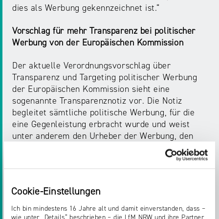
dies als Werbung gekennzeichnet ist.“
Vorschlag für mehr Transparenz bei politischer
Werbung von der Europäischen Kommission
Der aktuelle Verordnungsvorschlag über
Transparenz und Targeting politischer Werbung
der Europäischen Kommission sieht eine
sogenannte Transparenznotiz vor. Die Notiz
begleitet sämtliche politische Werbung, für die
eine Gegenleistung erbracht wurde und weist
unter anderem den Urheber der Werbung, den
Geldgeber und die Targeting-Kriterien aus. Und
diese Notiz soll auch dann erhalten bleiben, wenn
der Post auf beliebigem Weg weiterverbreitet
wird – nicht nur innerhalb einer Plattform,
Cookie-Einstellungen
sondern in allen Medien. „Transparenz schadet
bekanntlich nur demjenigen, der etwas zu
Ich bin mindestens 16 Jahre alt und damit einverstanden, dass –
verbergen hat“, kommentiert Dr. Tobias Schmid,
wie unter „Details“ beschrieben – die LfM NRW und ihre Partner