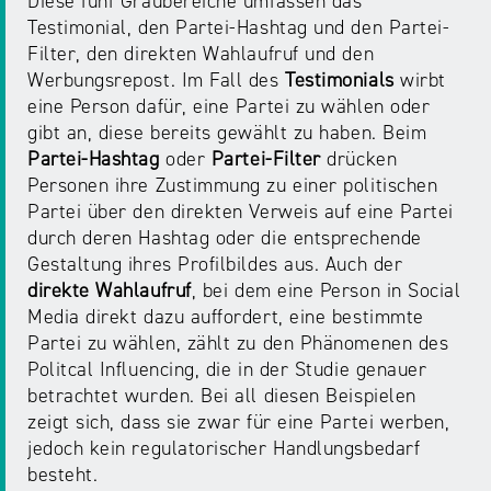
Diese fünf Graubereiche umfassen das
NRW
Preis
Testimonial, den Partei-Hashtag und den Partei-
für
Filter, den direkten Wahlaufruf und den
Werbung
mediale
Werbungsrepost. Im Fall des
Testimonials
wirbt
Partizipation
eine Person dafür, eine Partei zu wählen oder
gibt an, diese bereits gewählt zu haben. Beim
Partei-Hashtag
oder
Partei-Filter
drücken
Roadshow
Personen ihre Zustimmung zu einer politischen
gegen
Partei über den direkten Verweis auf eine Partei
Desinformation
durch deren Hashtag oder die entsprechende
Gestaltung ihres Profilbildes aus. Auch der
Safer
direkte Wahlaufruf
, bei dem eine Person in Social
Internet
Media direkt dazu auffordert, eine bestimmte
Day
Partei zu wählen, zählt zu den Phänomenen des
Politcal Influencing, die in der Studie genauer
betrachtet wurden. Bei all diesen Beispielen
Elternabende
zeigt sich, dass sie zwar für eine Partei werben,
jedoch kein regulatorischer Handlungsbedarf
besteht.