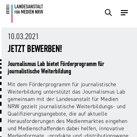
Zum
Zur
Inhalt
Navigation
Plattformen
Angebote
Regulierung
Die
Themen
Events
Service
Über
Presse
Medienkommission
Uns
10.03.2021
Übersicht
Übersicht
Übersicht
Übersicht
Übersicht
Übersicht
Übersicht
JETZT BEWERBEN!
Übersicht
Übersicht
Für
Frage?
TV
Hass
Audiopreis
Angebote
Pressemitteilungen
Journalismus Lab bietet Förderprogramm für
Anbietende
Wir
und
Der
Die
journalistische Weiterbildung
von
antworten!
Streaming
Vorsitzende
Landesanstalt
Sexting.
Audio
Presseverteiler
Medienplattformen
für
Mit dem Förderprogramm für journalistische
Porno.
Summit
und
Medien
Weiterbildung unterstützt das Journalismus Lab
Eltern
Plattformen
Missbrauch.
NRW
Benutzeroberflächen
NRW
gemeinsam mit der Landesanstalt für Medien
Info-
Öffentliche
und
NRW gezielt journalistische Weiterbildungs- und
und
Bekanntmachungen
Medien
Qualifizierungsangebote, die auf aktuelle
KI
Campusradio-
Lehrmaterial
Aufsicht
Herausforderungen des Medienmarktes eingehen
in
Preis
Download-
und Medienschaffenden dabei helfen, innovative
Internet-
der
Forschung
Bereich
Medienformate, -produkte und -distributionswege