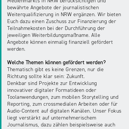
Medienmarkts in NRW berücksichtigen und
NRW
Preis
bewährte Angebote der journalistischen
für
Weiterqualifizierung in NRW ergänzen. Wir bieten
Werbung
mediale
Euch dazu einen Zuschuss zur Finanzierung der
Partizipation
Teilnahmekosten bei der Durchführung der
jeweiligen Weiterbildungsmaßname. Alle
Angebote können einmalig finanziell gefördert
Roadshow
werden.
gegen
Desinformation
Welche Themen können gefördert werden?
Thematisch gibt es keine Grenzen, nur die
Safer
Richtung sollte klar sein: Zukunft.
Internet
Denkbar sind Projekte zur Entwicklung
Day
innovativer digitaler Formatideen oder
Toolanwendungen, zum mobilen Storytelling und
Reporting, zum crossmedialen Arbeiten oder für
Elternabende
Audio-Content auf digitalen Kanälen. Unser Fokus
liegt verstärkt auf unternehmerischem
Journalismus, dazu zählen beispielsweise auch