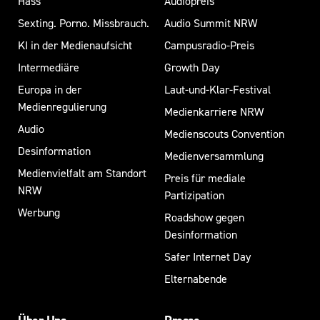
Hass
Audiopreis
Sexting. Porno. Missbrauch.
Audio Summit NRW
KI in der Medienaufsicht
Campusradio-Preis
Intermediäre
Growth Day
Europa in der
Laut-und-Klar-Festival
Medienregulierung
Medienkarriere NRW
Audio
Medienscouts Convention
Desinformation
Medienversammlung
Medienvielfalt am Standort
Preis für mediale
NRW
Partizipation
Werbung
Roadshow gegen
Desinformation
Safer Internet Day
Elternabende