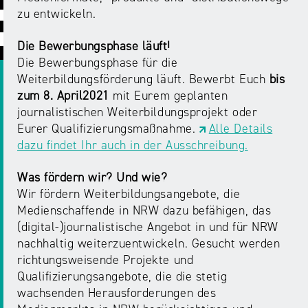
ABC
Medienaufsicht
Regulierung
Growth
zu entwickeln.
Day
Förderungen
#äsch-
Intermediäre
Die Bewerbungsphase läuft!
und
Tecks
Die Bewerbungsphase für die
Laut-
Ausschreibungen
Weiterbildungsförderung läuft. Bewerbt Euch
bis
Europa
und-
Rechtsgrundlagen
zum 8. April
2021
mit Eurem geplanten
Juuuport
in
Klar-
Datenschutzaufsicht
journalistischen Weiterbildungsprojekt oder
der
Festival
Berichte
Eurer Qualifizierungsmaßnahme.
Alle Details
Medienregulierung
NRWision
dazu findet Ihr auch in der Ausschreibung.
Medienkarriere
Die
Audio
NRW
Was fördern wir? Und wie?
FLIMMO
Medienkommission
Wir fördern Weiterbildungsangebote, die
Medienschaffende in NRW dazu befähigen, das
Desinformation
Medienscouts
(digital-)journalistische Angebot in und für NRW
Convention
nachhaltig weiterzuentwickeln. Gesucht werden
richtungsweisende Projekte und
Medienvielfalt
Kontakt
Qualifizierungsangebote, die die stetig
am
Medienversammlung
&
wachsenden Herausforderungen des
Standort
Anfahrt