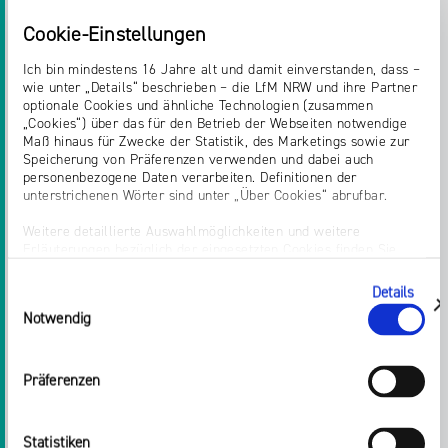
Danach werden die Projekte ausgewählt, die wir
Cookie-Einstellungen
fördern können. Die Projekte werden nun
innerhalb eines Jahres durchgeführt. Während
Ich bin mindestens 16 Jahre alt und damit einverstanden, dass –
des Förderungszeitraumes und auch danach
wie unter „Details“ beschrieben – die LfM NRW und ihre Partner
optionale Cookies und ähnliche Technologien (zusammen
stehen wir im engen Austausch mit den
„Cookies“) über das für den Betrieb der Webseiten notwendige
Projekten.
Maß hinaus für Zwecke der Statistik, des Marketings sowie zur
Speicherung von Präferenzen verwenden und dabei auch
personenbezogene Daten verarbeiten. Definitionen der
Also, bewerbt Euch jetzt! Alle Informationen
unterstrichenen Wörter sind unter „Über Cookies“ abrufbar.
findet Ihr auch
online
und für Rückfragen
stehen wir gerne zur Verfügung.
Weitere detaillierte Auswahlmöglichkeiten und weitere
Erläuterungen bezüglich der eingesetzten Cookies finden Sie
unter „Details zeigen“; dieser Bereich kann auch über den Link
„Einwilligung ändern“ in der Datenschutzerklärung aufgerufen
Details
Einwilligungsauswahl
werden. Dort können Sie auch Ihre Einwilligung jederzeit mit
zeigen
Notwendig
Wirkung für die Zukunft widerrufen. Die vollständige Ablehnung
Teilen:
optionaler Cookies erfolgt über den Button „Nur notwendige
Cookies verwenden“.
Twitter
Facebook
E-
Drucken
Präferenzen
Impressum
Mail
LinkedIn
Statistiken