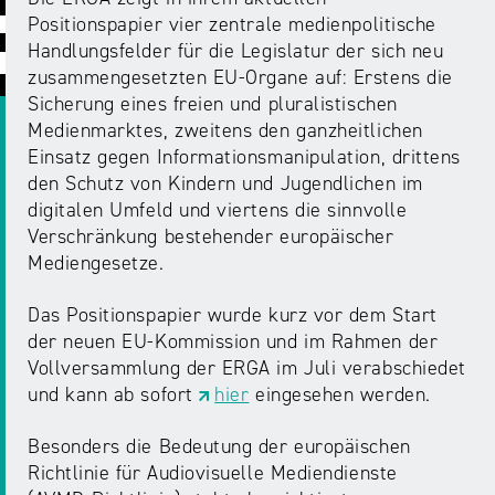
ABC
Medienaufsicht
Regulierung
Growth
Positionspapier vier zentrale medienpolitische
Day
Handlungsfelder für die Legislatur der sich neu
Förderungen
#äsch-
Intermediäre
zusammengesetzten EU-Organe auf: Erstens die
und
Tecks
Sicherung eines freien und pluralistischen
Laut-
Ausschreibungen
Medienmarktes, zweitens den ganzheitlichen
Europa
und-
Rechtsgrundlagen
Einsatz gegen Informationsmanipulation, drittens
Juuuport
in
Klar-
Datenschutzaufsicht
den Schutz von Kindern und Jugendlichen im
der
Festival
Berichte
digitalen Umfeld und viertens die sinnvolle
Medienregulierung
NRWision
Verschränkung bestehender europäischer
Medienkarriere
Mediengesetze.
Die
Audio
NRW
FLIMMO
Medienkommission
Das Positionspapier wurde kurz vor dem Start
der neuen EU-Kommission und im Rahmen der
Desinformation
Medienscouts
Vollversammlung der ERGA im Juli verabschiedet
Convention
und kann ab sofort
hier
eingesehen werden.
Medienvielfalt
Kontakt
Besonders die Bedeutung der europäischen
am
Medienversammlung
&
Richtlinie für Audiovisuelle Mediendienste
Standort
Anfahrt