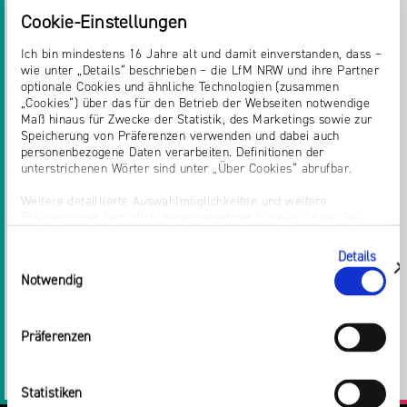
Bedeutung.
Cookie-Einstellungen
Ich bin mindestens 16 Jahre alt und damit einverstanden, dass –
Die deutsche Medienaufsicht leitet im Kreis der
wie unter „Details“ beschrieben – die LfM NRW und ihre Partner
nationalen Medienregulierer in diesem Jahr die
optionale Cookies und ähnliche Technologien (zusammen
Arbeitsgruppe zur europäischen
„Cookies“) über das für den Betrieb der Webseiten notwendige
Maß hinaus für Zwecke der Statistik, des Marketings sowie zur
Digitalgesetzgebung und wird in dieser Rolle die
Speicherung von Präferenzen verwenden und dabei auch
Forderungen aus dem zuvor genannten
personenbezogene Daten verarbeiten. Definitionen der
Positionspapier vertreten.
unterstrichenen Wörter sind unter „Über Cookies“ abrufbar.
Weitere detaillierte Auswahlmöglichkeiten und weitere
Erläuterungen bezüglich der eingesetzten Cookies finden Sie
unter „Details zeigen“; dieser Bereich kann auch über den Link
„Einwilligung ändern“ in der Datenschutzerklärung aufgerufen
Details
Einwilligungsauswahl
werden. Dort können Sie auch Ihre Einwilligung jederzeit mit
zeigen
Teilen:
Notwendig
Wirkung für die Zukunft widerrufen. Die vollständige Ablehnung
optionaler Cookies erfolgt über den Button „Nur notwendige
Cookies verwenden“.
Twitter
Facebook
E-
Drucken
Präferenzen
Impressum
Mail
LinkedIn
Statistiken