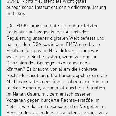
(AVMD-Richtlinie) steht als wichtigstes
NRW
Preis
europäisches Instrument der Medienregulierung
für
im Fokus.
Werbung
mediale
Partizipation
„Die EU-Kommission hat sich in ihrer letzten
Legislatur auf wegweisende Art mit der
Regulierung unserer digitalen Welt befasst und
Roadshow
hat mit dem DSA sowie dem EMFA eine klare
gegen
Position Europas im Netz definiert. Doch was
Desinformation
wäre unser Rechtssystem, wenn wir nur die
Prinzipien des Grundgesetzes anwenden
Safer
könnten? Es braucht vor allem die konkrete
Internet
Rechtsdurchsetzung. Die Bundesrepublik und die
Day
Medienanstalten der Länder haben gerade in den
letzten Monaten, veranlasst durch die Situation
im Nahen Osten, mit dem entschlossenen
Elternabende
Vorgehen gegen hunderte Rechtsverstöße im
Netz sowie durch ihr konsequentes Vorgehen im
Bereich des Jugendmedienschutzes gezeigt, was