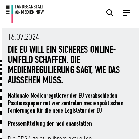
Zum
Zur
Inhalt
Navigation
Plattformen
Angebote
Regulierung
Die
Themen
Events
Service
Über
Presse
Medienkommission
Uns
16.07.2024
Übersicht
Übersicht
Übersicht
Übersicht
Übersicht
Übersicht
Übersicht
DIE EU WILL EIN SICHERES ONLINE-
Übersicht
Übersicht
UMFELD SCHAFFEN. DIE
Für
Frage?
TV
Hass
Audiopreis
Angebote
Pressemitteilungen
MEDIENREGULIERUNG SAGT, WIE DAS
Anbietende
Wir
und
Der
Die
von
antworten!
Streaming
Vorsitzende
Landesanstalt
AUSSEHEN MUSS.
Sexting.
Audio
Presseverteiler
Medienplattformen
für
Porno.
Summit
und
Medien
Nationale Medienregulierer der EU verabschieden
Eltern
Plattformen
Missbrauch.
NRW
Benutzeroberflächen
NRW
Info-
Öffentliche
Positionspapier mit vier zentralen medienpolitischen
und
und
Bekanntmachungen
Forderungen für die neue Legislatur der EU
Medien
KI
Campusradio-
Lehrmaterial
Aufsicht
in
Preis
Pressemitteilung der medienanstalten
Download-
Internet-
der
Forschung
Bereich
Die ERGA zeigt in ihrem aktuellen