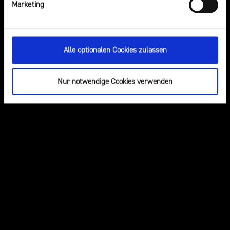
Marketing
Aufsicht
Öffentliche
Regulierung
Bekanntmachungen
Rechtsgrundlagen
Download-Bereich
Alle optionalen Cookies zulassen
Berichte
Die Medienkommission
Nur notwendige Cookies verwenden
Kontakt & Anfahrt