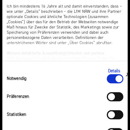
NRW
Preis
Ich bin mindestens 16 Jahre alt und damit einverstanden, dass –
Europa in der
Laut-und-Klar-Festival
wie unter „Details“ beschrieben – die LfM NRW und ihre Partner
für
Medienregulierung
optionale Cookies und ähnliche Technologien (zusammen
Medienkarriere NRW
Werbung
mediale
„Cookies“) über das für den Betrieb der Webseiten notwendige
Audio
Partizipation
Medienscouts Convention
Maß hinaus für Zwecke der Statistik, des Marketings sowie zur
Speicherung von Präferenzen verwenden und dabei auch
Desinformation
Medienversammlung
personenbezogene Daten verarbeiten. Definitionen der
Medienvielfalt am Standort
unterstrichenen Wörter sind unter „Über Cookies“ abrufbar.
Roadshow
Preis für mediale
NRW
gegen
Partizipation
Weitere detaillierte Auswahlmöglichkeiten und weitere
Desinformation
Werbung
Erläuterungen bezüglich der eingesetzten Cookies finden Sie
Roadshow gegen
unter „Details zeigen“; dieser Bereich kann auch über den Link
Desinformation
„Einwilligung ändern“ in der Datenschutzerklärung aufgerufen
Details
Einwilligungsauswahl
werden. Dort können Sie auch Ihre Einwilligung jederzeit mit
Safer
Safer Internet Day
zeigen
Notwendig
Wirkung für die Zukunft widerrufen. Die vollständige Ablehnung
Internet
optionaler Cookies erfolgt über den Button „Nur notwendige
Elternabende
Day
Cookies verwenden“.
Präferenzen
Impressum
Über Uns
Presse
Elternabende
Statistiken
Die Landesanstalt für Medien
Pressemitteilungen
NRW
Presseverteiler