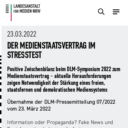
Zum
Zur
Inhalt
Navigation
Plattformen
Angebote
Regulierung
Die
Themen
Events
Service
Über
Presse
Medienkommission
Uns
23.03.2022
Übersicht
Übersicht
Übersicht
Übersicht
Übersicht
Übersicht
Übersicht
DER MEDIENSTAATSVERTRAG IM
Übersicht
Übersicht
STRESSTEST
Für
Frage?
TV
Hass
Audiopreis
Angebote
Pressemitteilungen
Anbietende
Wir
und
Der
Die
Positive Zwischenbilanz beim DLM-Symposium 2022 zum
von
antworten!
Streaming
Vorsitzende
Landesanstalt
Sexting.
Audio
Presseverteiler
Medienstaatsvertrag – aktuelle Herausforderungen
Medienplattformen
für
Porno.
Summit
zeigen Notwendigkeit der Stärkung eines freien,
und
Medien
Eltern
Plattformen
Missbrauch.
NRW
staatsfernen und demokratischen Mediensystems
Benutzeroberflächen
NRW
Info-
Öffentliche
und
und
Bekanntmachungen
Übernahme der DLM-Pressemitteilung 07/2022
Medien
KI
Campusradio-
Lehrmaterial
vom 23. März 2022
Aufsicht
in
Preis
Download-
Internet-
der
Information oder Propaganda? Fake News und
Forschung
Bereich