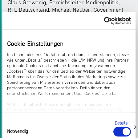
Claus Grewenig, Bereichsleiter Medienpolitik,
RTL Deutschland, Michael Neuber, Government
Affairs und Public Policy Manager, Google
Germany und Marie-Teresa Weber, Public Policy
Manager DACH, Meta.
Cookie-Einstellungen
Über die Herausforderungen von
Transparenzansätzen und
Ich bin mindestens 16 Jahre alt und damit einverstanden, dass –
wie unter „Details“ beschrieben – die LfM NRW und ihre Partner
Diskriminierungsverboten mit Blick auf die
optionale Cookies und ähnliche Technologien (zusammen
bundesdeutsche sowie EU- Regulierungsebene
„Cookies“) über das für den Betrieb der Webseiten notwendige
aus rechtlicher Perspektive referierte Dr.
Maß hinaus für Zwecke der Statistik, des Marketings sowie zur
Speicherung von Präferenzen verwenden und dabei auch
Stephan Dreyer, Senior Researcher Medienrecht
personenbezogene Daten verarbeiten. Definitionen der
& Media Governance, Leibniz-Institut für
unterstrichenen Wörter sind unter „Über Cookies“ abrufbar.
Medienforschung | Hans-Bredow-Institut (HBI).
Weitere detaillierte Auswahlmöglichkeiten und weitere
Erläuterungen bezüglich der eingesetzten Cookies finden Sie
Über die Zukunft einer vielfaltsbezogenen
unter „Details zeigen“; dieser Bereich kann auch über den Link
Medienregulierung in Deutschland und Europa
„Einwilligung ändern“ in der Datenschutzerklärung aufgerufen
Details
Einwilligungsauswahl
werden. Dort können Sie auch Ihre Einwilligung jederzeit mit
und welche Rolle die staatsferne Ausgestaltung
zeigen
Notwendig
Wirkung für die Zukunft widerrufen. Die vollständige Ablehnung
der Regulierung haben kann, diskutierten im
optionaler Cookies erfolgt über den Button „Nur notwendige