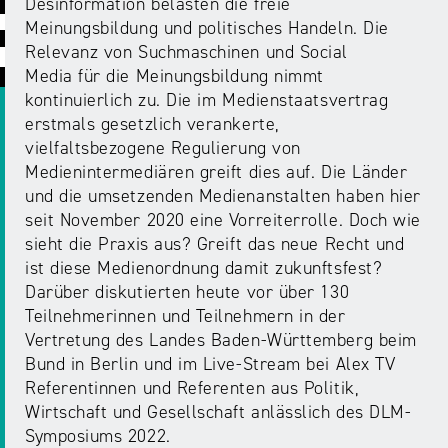
ABC
Medienaufsicht
Regulierung
Desinformation belasten die freie
Growth
Meinungsbildung und politisches Handeln. Die
Day
Förderungen
Relevanz von Suchmaschinen und Social
#äsch-
Intermediäre
und
Media für die Meinungsbildung nimmt
Tecks
Laut-
Ausschreibungen
kontinuierlich zu. Die im Medienstaatsvertrag
Europa
und-
Rechtsgrundlagen
erstmals gesetzlich verankerte,
Juuuport
in
Klar-
vielfaltsbezogene Regulierung von
Datenschutzaufsicht
der
Festival
Medienintermediären greift dies auf. Die Länder
Berichte
Medienregulierung
und die umsetzenden Medienanstalten haben hier
NRWision
seit November 2020 eine Vorreiterrolle. Doch wie
Medienkarriere
sieht die Praxis aus? Greift das neue Recht und
Die
Audio
NRW
ist diese Medienordnung damit zukunftsfest?
FLIMMO
Medienkommission
Darüber diskutierten heute vor über 130
Teilnehmerinnen und Teilnehmern in der
Desinformation
Medienscouts
Vertretung des Landes Baden-Württemberg beim
Convention
Bund in Berlin und im Live-Stream bei Alex TV
Medienvielfalt
Referentinnen und Referenten aus Politik,
Kontakt
am
Medienversammlung
Wirtschaft und Gesellschaft anlässlich des DLM-
&
Standort
Symposiums 2022.
Anfahrt