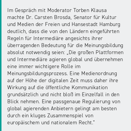
NRW
Preis
Im Gespräch mit Moderator Torben Klausa
für
machte Dr. Carsten Brosda, Senator für Kultur
Werbung
mediale
und Medien der Freien und Hansestadt Hamburg
Partizipation
deutlich, dass die von den Ländern eingeführten
Regeln für Intermediäre angesichts ihrer
Roadshow
überragenden Bedeutung für die Meinungsbildung
gegen
absolut notwendig seien: „Die großen Plattformen
Desinformation
und Intermediäre agieren global und übernehmen
eine immer wichtigere Rolle im
Meinungsbildungsprozess. Eine Medienordnung
Safer
auf der Höhe der digitalen Zeit muss daher ihre
Internet
Wirkung auf die öffentliche Kommunikation
Day
grundsätzlich und nicht bloß im Einzelfall in den
Blick nehmen. Eine passgenaue Regulierung von
global agierenden Anbietern gelingt am besten
Elternabende
durch ein kluges Zusammenspiel von
europäischem und nationalem Recht.“