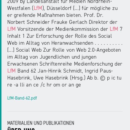
2009 by Landesanstalt für Medien Nordrhein-
Westfalen (
LfM
), Düsseldorf [...] für mögliche zu
er greifende Maßnahmen bieten. Prof. Dr.
Norbert Schneider Frauke Gerlach Direktor der
LfM
Vorsitzende der Medienkommission der
LfM
7
Inhalt 1 Zur Erforschung der Rolle des Social
Web im Alltag von Heranwachsenden . . . . . . . . . .
[...] Social Web Zur Rolle von Web 2.0-Angeboten
im Alltag von Jugendlichen und jungen
Erwachsenen Schriftenreihe Medienforschung der
LfM
Band 62 Jan-Hinrik Schmidt, Ingrid Paus-
Hasebrink, Uwe Hasebrink (Hrsg.) Ab b. © p ic tu
re -a lli an ce /c hr om or an ge
LfM-Band-62.pdf
MATERIALIEN UND PUBLIKATIONEN