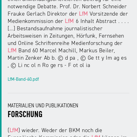
notwendige Debatte. Prof. Dr. Norbert Schneider
Frauke Gerlach Direktor der
LfM
Vorsitzende der
Medienkommission der
LfM
6 Inhalt Abstract . . . .
[...] Bestandsaufnahme journalistischer
Arbeitsweisen in Zeitungen, Hörfunk, Fernsehen
und Online Schriftenreihe Medienforschung der
LfM
Band 60 Marcel Machill, Markus Beiler,
Martin Zenker Ab b. © d pa , © Ge tt y Im ag es
, © Li nc ol n Ro ge rs - F ot ol ia
LfM-Band-60.pdf
MATERIALIEN UND PUBLIKATIONEN
FORSCHUNG
(
LfM
) wieder. Weder der BKM noch die