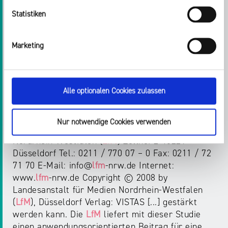
LfM
Band 61 Helmut Volpers, Uli Bernhard,
Statistiken
Detlef Schnier RZ_LfM-Bd_61 Korr:. 04.08.2008
9:07 Uhr Seite 1 Helmut Volpers, Uli Bernhard
Marketing
LfM-Band-61.pdf
Alle optionalen Cookies zulassen
MATERIALIEN UND PUBLIKATIONEN
FORSCHUNG
Nur notwendige Cookies verwenden
Nordrhein-Westfalen (
LfM
) Zollhof 2 40221
Düsseldorf Tel.: 0211 / 770 07 – 0 Fax: 0211 / 72
71 70 E-Mail: info@
lfm
-nrw.de Internet:
www.
lfm
-nrw.de Copyright © 2008 by
Landesanstalt für Medien Nordrhein-Westfalen
(
LfM
), Düsseldorf Verlag: VISTAS [...] gestärkt
werden kann. Die
LfM
liefert mit dieser Studie
einen anwendungsorientierten Beitrag für eine