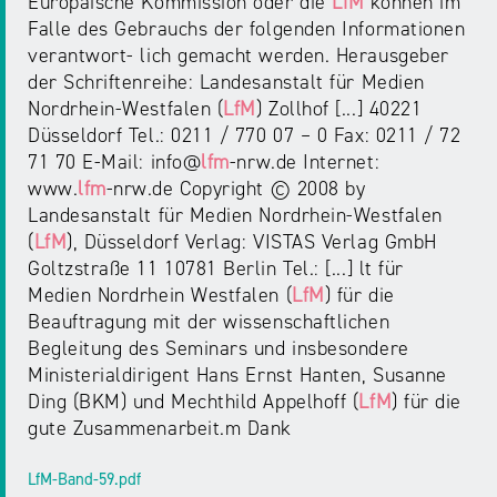
Europäische Kommission oder die
LfM
können im
Falle des Gebrauchs der folgenden Informationen
verantwort- lich gemacht werden. Herausgeber
der Schriftenreihe: Landesanstalt für Medien
Nordrhein-Westfalen (
LfM
) Zollhof [...] 40221
Düsseldorf Tel.: 0211 / 770 07 – 0 Fax: 0211 / 72
71 70 E-Mail: info@
lfm
-nrw.de Internet:
www.
lfm
-nrw.de Copyright © 2008 by
Landesanstalt für Medien Nordrhein-Westfalen
(
LfM
), Düsseldorf Verlag: VISTAS Verlag GmbH
Goltzstraße 11 10781 Berlin Tel.: [...] lt für
Medien Nordrhein Westfalen (
LfM
) für die
Beauftragung mit der wissenschaftlichen
Begleitung des Seminars und insbesondere
Ministerialdirigent Hans Ernst Hanten, Susanne
Ding (BKM) und Mechthild Appelhoff (
LfM
) für die
gute Zusammenarbeit.m Dank
LfM-Band-59.pdf