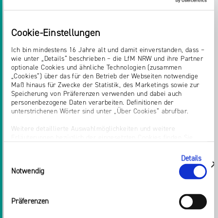
MATERIALIEN UND PUBLIKATIONEN
Cookie-Einstellungen
FORSCHUNG
Ich bin mindestens 16 Jahre alt und damit einverstanden, dass –
wie unter „Details“ beschrieben – die LfM NRW und ihre Partner
Nordrhein-Westfalen (
LfM
) Zollhof 2 40221
optionale Cookies und ähnliche Technologien (zusammen
Düsseldorf Tel.: 0211 / 770 07 – 0 Fax: 0211 / 72
„Cookies“) über das für den Betrieb der Webseiten notwendige
71 70 E-Mail: info@
lfm
-nrw.de Internet:
Maß hinaus für Zwecke der Statistik, des Marketings sowie zur
Speicherung von Präferenzen verwenden und dabei auch
www.
lfm
-nrw.de Copyright © 2008 by
personenbezogene Daten verarbeiten. Definitionen der
Landesanstalt für Medien Nordrhein-Westfalen
unterstrichenen Wörter sind unter „Über Cookies“ abrufbar.
(
LfM
), Düsseldorf Verlag: VISTAS [...] diesem
Weitere detaillierte Auswahlmöglichkeiten und weitere
Kontext zwingend notwendige Debatte bieten.
Erläuterungen bezüglich der eingesetzten Cookies finden Sie
Prof. Dr. Norbert Schneider Frauke Gerlach
unter „Details zeigen“; dieser Bereich kann auch über den Link
Direktor der
LfM
Vorsitzende der
„Einwilligung ändern“ in der Datenschutzerklärung aufgerufen
Details
Einwilligungsauswahl
werden. Dort können Sie auch Ihre Einwilligung jederzeit mit
Medienkommission der
LfM
Inhalt 1 Einleitung . .
zeigen
Notwendig
Wirkung für die Zukunft widerrufen. Die vollständige Ablehnung
. . . . . . . . . . . . . . . . . . . . . . . . . . . . . . . . . . . . . . .
optionaler Cookies erfolgt über den Button „Nur notwendige
[...] men im Fernsehen Eine Typologisierung
Cookies verwenden“.
Präferenzen
persuasiver Kommunikationsangebote des
Impressum
Fernsehens Schriftenreihe Medienforschung der