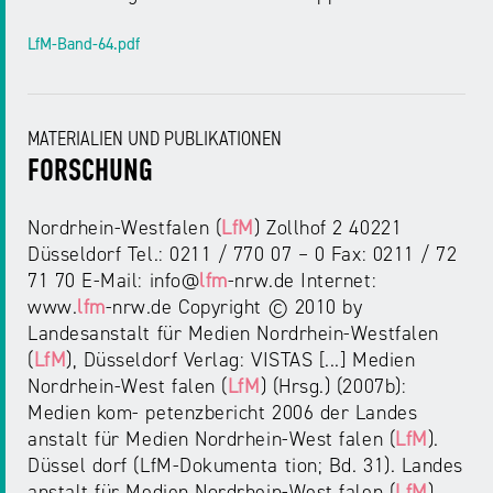
NRW
Preis
LfM-Band-64.pdf
für
Werbung
mediale
Partizipation
MATERIALIEN UND PUBLIKATIONEN
Roadshow
FORSCHUNG
gegen
Desinformation
Nordrhein-Westfalen (
LfM
) Zollhof 2 40221
Düsseldorf Tel.: 0211 / 770 07 – 0 Fax: 0211 / 72
71 70 E-Mail: info@
lfm
-nrw.de Internet:
Safer
www.
lfm
-nrw.de Copyright © 2010 by
Internet
Landesanstalt für Medien Nordrhein-Westfalen
Day
(
LfM
), Düsseldorf Verlag: VISTAS [...] Medien
Nordrhein-West falen (
LfM
) (Hrsg.) (2007b):
Elternabende
Medien kom- petenzbericht 2006 der Landes
anstalt für Medien Nordrhein-West falen (
LfM
).
Düssel dorf (LfM-Dokumenta tion; Bd. 31). Landes
anstalt für Medien Nordrhein-West falen (
LfM
)