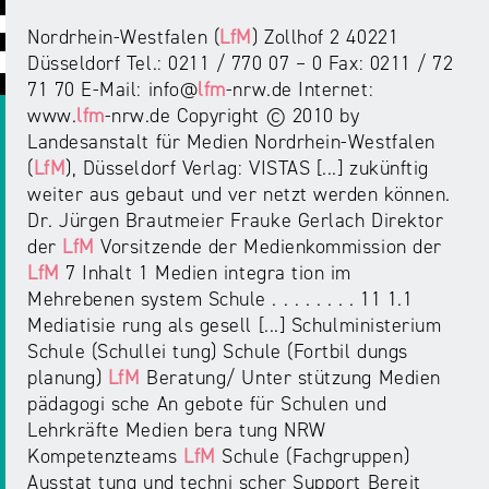
ABC
Medienaufsicht
Regulierung
Growth
Nordrhein-Westfalen (
LfM
) Zollhof 2 40221
Day
Förderungen
Düsseldorf Tel.: 0211 / 770 07 – 0 Fax: 0211 / 72
#äsch-
Intermediäre
und
71 70 E-Mail: info@
lfm
-nrw.de Internet:
Tecks
Laut-
Ausschreibungen
www.
lfm
-nrw.de Copyright © 2010 by
Europa
und-
Rechtsgrundlagen
Landesanstalt für Medien Nordrhein-Westfalen
Juuuport
in
Klar-
(
LfM
), Düsseldorf Verlag: VISTAS [...] zukünftig
Datenschutzaufsicht
der
Festival
weiter aus gebaut und ver netzt werden können.
Berichte
Medienregulierung
Dr. Jürgen Brautmeier Frauke Gerlach Direktor
NRWision
der
LfM
Vorsitzende der Medienkommission der
Medienkarriere
Die
LfM
7 Inhalt 1 Medien integra tion im
Audio
NRW
FLIMMO
Medienkommission
Mehrebenen system Schule . . . . . . . . 11 1.1
Mediatisie rung als gesell [...] Schulministerium
Desinformation
Medienscouts
Schule (Schullei tung) Schule (Fortbil dungs
Convention
planung)
LfM
Beratung/ Unter stützung Medien
pädagogi sche An gebote für Schulen und
Medienvielfalt
Lehrkräfte Medien bera tung NRW
Kontakt
am
Medienversammlung
Kompetenzteams
LfM
Schule (Fachgruppen)
&
Standort
Ausstat tung und techni scher Support Bereit
Anfahrt