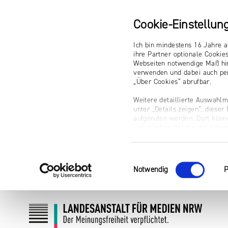
Cookie-Einstellun
Ich bin mindestens 16 Jahre a
ihre Partner optionale Cookie
Webseiten notwendige Maß hin
verwenden und dabei auch per
„Über Cookies“ abrufbar.
Weitere detaillierte Auswahlm
unter „Details zeigen“; diese
aufgerufen werden. Dort könne
vollständige Ablehnung optio
Impressum
Einwilligungsauswahl
Notwendig
P
Zum
Zur
Inhalt
Navigation