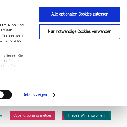
Alle optionalen Cookies zulassen
ie LfM NRW und
ieb der
Nur notwendige Cookies verwenden
n Präferenzen
er sind unter
es finden Sie
tzerklärung
rufen. Die
n“.
Details zeigen
he
Cybergrooming melden
Frage? Wir antworten!