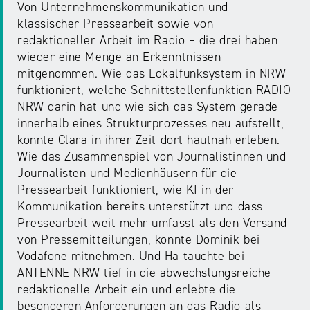
NRW
Von Unternehmenskommunikation und
Preis
klassischer Pressearbeit sowie von
für
redaktioneller Arbeit im Radio – die drei haben
Werbung
mediale
wieder eine Menge an Erkenntnissen
Partizipation
mitgenommen. Wie das Lokalfunksystem in NRW
funktioniert, welche Schnittstellenfunktion RADIO
Roadshow
NRW darin hat und wie sich das System gerade
gegen
innerhalb eines Strukturprozesses neu aufstellt,
Desinformation
konnte Clara in ihrer Zeit dort hautnah erleben.
Wie das Zusammenspiel von Journalistinnen und
Journalisten und Medienhäusern für die
Safer
Pressearbeit funktioniert, wie KI in der
Internet
Kommunikation bereits unterstützt und dass
Day
Pressearbeit weit mehr umfasst als den Versand
von Pressemitteilungen, konnte Dominik bei
Vodafone mitnehmen. Und Ha tauchte bei
Elternabende
ANTENNE NRW tief in die abwechslungsreiche
redaktionelle Arbeit ein und erlebte die
besonderen Anforderungen an das Radio als