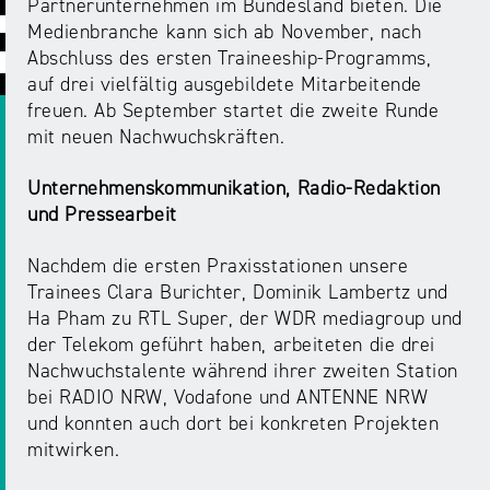
ABC
Medienaufsicht
Regulierung
Partnerunternehmen im Bundesland bieten. Die
Growth
Medienbranche kann sich ab November, nach
Day
Förderungen
Abschluss des ersten Traineeship-Programms,
#äsch-
Intermediäre
und
auf drei vielfältig ausgebildete Mitarbeitende
Tecks
Laut-
Ausschreibungen
freuen. Ab September startet die zweite Runde
Europa
und-
Rechtsgrundlagen
mit neuen Nachwuchskräften.
Juuuport
in
Klar-
Datenschutzaufsicht
der
Festival
Unternehmenskommunikation, Radio-Redaktion
Berichte
Medienregulierung
und Pressearbeit
NRWision
Medienkarriere
Nachdem die ersten Praxisstationen unsere
Die
Audio
NRW
Trainees Clara Burichter, Dominik Lambertz und
FLIMMO
Medienkommission
Ha Pham zu RTL Super, der WDR mediagroup und
der Telekom geführt haben, arbeiteten die drei
Desinformation
Medienscouts
Nachwuchstalente während ihrer zweiten Station
Convention
bei RADIO NRW, Vodafone und ANTENNE NRW
Medienvielfalt
und konnten auch dort bei konkreten Projekten
Kontakt
am
Medienversammlung
mitwirken.
&
Standort
Anfahrt