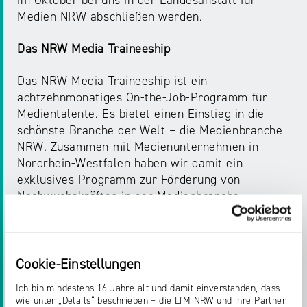
im Oktober bei uns in der Landesanstalt für
Medien NRW abschließen werden.
Das NRW Media Traineeship
Das NRW Media Traineeship ist ein
achtzehnmonatiges On-the-Job-Programm für
Medientalente. Es bietet einen Einstieg in die
schönste Branche der Welt – die Medienbranche
NRW. Zusammen mit Medienunternehmen in
Nordrhein-Westfalen haben wir damit ein
exklusives Programm zur Förderung von
Nachwuchskräften in der Medienbranche
gestartet und Vorteile für alle Beteiligten
geschaffen: eine erstklassige und breit
gefächerte Ausbildung für junge Talente,
exzellente Nachwuchskräfte für die
Cookie-Einstellungen
Medienunternehmen am Standort NRW und eine
Ich bin mindestens 16 Jahre alt und damit einverstanden, dass –
zunehmende Vernetzung der Branche
wie unter „Details“ beschrieben – die LfM NRW und ihre Partner