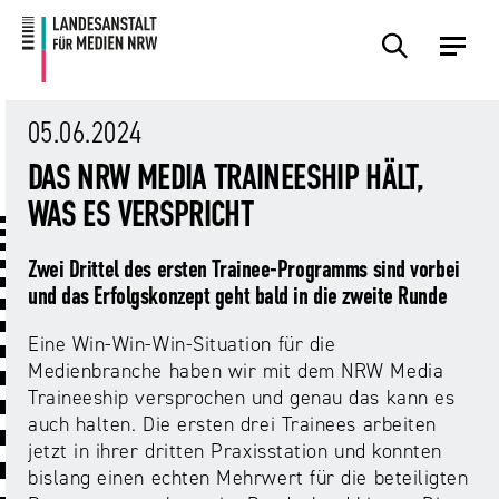
Zum
Zur
Inhalt
Navigation
Plattformen
Angebote
Regulierung
Die
Themen
Events
Service
Über
Presse
Medienkommission
Uns
05.06.2024
Übersicht
Übersicht
Übersicht
Übersicht
Übersicht
Übersicht
Übersicht
DAS NRW MEDIA TRAINEESHIP HÄLT,
Übersicht
Übersicht
WAS ES VERSPRICHT
Für
Frage?
TV
Hass
Audiopreis
Angebote
Pressemitteilungen
Anbietende
Wir
und
Der
Die
Zwei Drittel des ersten Trainee-Programms sind vorbei
von
antworten!
Streaming
Vorsitzende
Landesanstalt
Sexting.
Audio
Presseverteiler
und das Erfolgskonzept geht bald in die zweite Runde
Medienplattformen
für
Porno.
Summit
und
Medien
Eine Win-Win-Win-Situation für die
Eltern
Plattformen
Missbrauch.
NRW
Benutzeroberflächen
NRW
Info-
Öffentliche
Medienbranche haben wir mit dem NRW Media
und
und
Bekanntmachungen
Traineeship versprochen und genau das kann es
Medien
KI
Campusradio-
Lehrmaterial
auch halten. Die ersten drei Trainees arbeiten
Aufsicht
in
Preis
jetzt in ihrer dritten Praxisstation und konnten
Download-
Internet-
der
bislang einen echten Mehrwert für die beteiligten
Forschung
Bereich