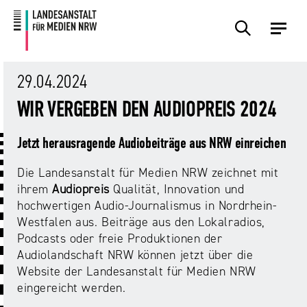
Zum
Zur
Inhalt
Navigation
Plattformen
Angebote
Regulierung
Die
Themen
Events
Service
Über
Presse
Medienkommission
Uns
29.04.2024
Übersicht
Übersicht
Übersicht
Übersicht
Übersicht
Übersicht
Übersicht
WIR VERGEBEN DEN AUDIOPREIS 2024
Übersicht
Übersicht
Für
Frage?
TV
Hass
Audiopreis
Angebote
Pressemitteilungen
Jetzt herausragende Audiobeiträge aus NRW einreichen
Anbietende
Wir
und
Der
Die
von
antworten!
Streaming
Vorsitzende
Landesanstalt
Die Landesanstalt für Medien NRW zeichnet mit
Sexting.
Audio
Presseverteiler
Medienplattformen
für
ihrem
Audiopreis
Qualität, Innovation und
Porno.
Summit
und
Medien
hochwertigen Audio-Journalismus in Nordrhein-
Eltern
Plattformen
Missbrauch.
NRW
Benutzeroberflächen
NRW
Westfalen aus. Beiträge aus den Lokalradios,
Info-
Öffentliche
und
Podcasts oder freie Produktionen der
und
Bekanntmachungen
Medien
Audiolandschaft NRW können jetzt über die
KI
Campusradio-
Lehrmaterial
Aufsicht
Website der Landesanstalt für Medien NRW
in
Preis
Download-
eingereicht werden.
Internet-
der
Forschung
Bereich