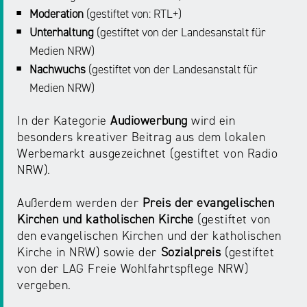
NRW
Preis
Moderation
(gestiftet von: RTL+)
für
Unterhaltung
(gestiftet von der Landesanstalt für
Werbung
mediale
Medien NRW)
Partizipation
Nachwuchs
(gestiftet von der Landesanstalt für
Medien NRW)
Roadshow
In der Kategorie
Audiowerbung
wird ein
gegen
besonders kreativer Beitrag aus dem lokalen
Desinformation
Werbemarkt ausgezeichnet (gestiftet von Radio
NRW).
Safer
Internet
Außerdem werden der
Preis der evangelischen
Day
Kirchen und katholischen Kirche
(gestiftet von
den evangelischen Kirchen und der katholischen
Kirche in NRW) sowie der
Sozialpreis
(gestiftet
Elternabende
von der LAG Freie Wohlfahrtspflege NRW)
vergeben.