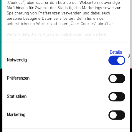
„Cookies“) über das für den Betrieb der Webseiten notwendige
Maß hinaus für Zwecke der Statistik, des Marketings sowie zur
Speicherung von Präferenzen verwenden und dabei auch
personenbezogene Daten verarbeiten. Definitionen der
unterstrichenen Wörter sind unter „Über Cookies“ abrufbar.
Teilen:
Weitere detaillierte Auswahlmöglichkeiten und weitere
Erläuterungen bezüglich der eingesetzten Cookies finden Sie
Twitter
Facebook
E-
Drucken
unter „Details zeigen“; dieser Bereich kann auch über den Link
„Einwilligung ändern“ in der Datenschutzerklärung aufgerufen
Details
Einwilligungsauswahl
werden. Dort können Sie auch Ihre Einwilligung jederzeit mit
Mail
LinkedIn
zeigen
Notwendig
Wirkung für die Zukunft widerrufen. Die vollständige Ablehnung
optionaler Cookies erfolgt über den Button „Nur notwendige
Cookies verwenden“.
Präferenzen
Impressum
Statistiken
Marketing
DU VERMUTEST EINEN RECHTSVERSTOSS?
HIER KANNST DU IHN MELDEN