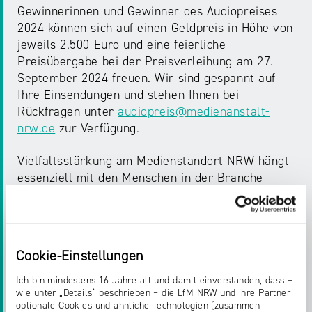
Gewinnerinnen und Gewinner des Audiopreises
2024 können sich auf einen Geldpreis in Höhe von
jeweils 2.500 Euro und eine feierliche
Preisübergabe bei der Preisverleihung am 27.
September 2024 freuen. Wir sind gespannt auf
Ihre Einsendungen und stehen Ihnen bei
Rückfragen unter
audiopreis@medienanstalt-
nrw.de
zur Verfügung.
Vielfaltsstärkung am Medienstandort NRW hängt
essenziell mit den Menschen in der Branche
zusammen. Mit dem Audiopreis honoriert die
Landesanstalt für Medien NRW besondere
Qualität und Innovation lokaler
Audioproduktionen in Nordrhein-Westfalen.
Cookie-Einstellungen
Darüber hinaus wird auch eine besonders
kreative Werbeleistung geehrt. Über die
Ich bin mindestens 16 Jahre alt und damit einverstanden, dass –
wie unter „Details“ beschrieben – die LfM NRW und ihre Partner
Nominierungen und die Vergabe der Preise
optionale Cookies und ähnliche Technologien (zusammen
entscheiden unabhängige Jurys.