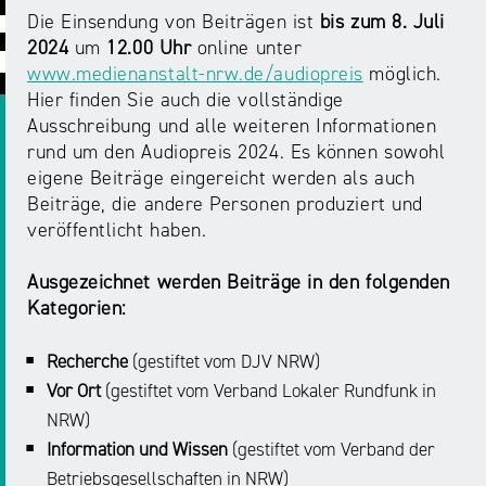
ABC
Medienaufsicht
Regulierung
Growth
Die Einsendung von Beiträgen ist
bis zum 8. Juli
Day
2024
um
12.00 Uhr
online unter
Förderungen
#äsch-
Intermediäre
www.medienanstalt-nrw.de/audiopreis
möglich.
und
Tecks
Hier finden Sie auch die vollständige
Laut-
Ausschreibungen
Ausschreibung und alle weiteren Informationen
Europa
und-
Rechtsgrundlagen
rund um den Audiopreis 2024. Es können sowohl
Juuuport
in
Klar-
Datenschutzaufsicht
eigene Beiträge eingereicht werden als auch
der
Festival
Berichte
Beiträge, die andere Personen produziert und
Medienregulierung
NRWision
veröffentlicht haben.
Medienkarriere
Die
Audio
NRW
Ausgezeichnet werden Beiträge in den folgenden
FLIMMO
Medienkommission
Kategorien:
Desinformation
Medienscouts
Recherche
(gestiftet vom DJV NRW)
Convention
Vor Ort
(gestiftet vom Verband Lokaler Rundfunk in
Medienvielfalt
NRW)
Kontakt
am
Medienversammlung
Information und Wissen
(gestiftet vom Verband der
&
Standort
Betriebsgesellschaften in NRW)
Anfahrt