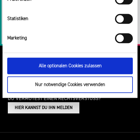
Teilen:
Impressum
Twitter
Facebook
E-
Drucken
Statistiken
Mail
LinkedIn
Marketing
Alle optionalen Cookies zulassen
Nur notwendige Cookies verwenden
DU VERMUTEST EINEN RECHTSVERSTOSS?
HIER KANNST DU IHN MELDEN