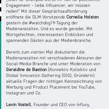
ABC
Medienaufsicht
Regulierung
Growth
Engagement – liebe Influencer, wir müssen
Day
reden!“ Mit dieser Gesprächsaufforderung
Förderungen
#äsch-
Intermediäre
eröffnete die DLM-Vorsitzende
Cornelia Holsten
und
Tecks
gestern die #watchdog19-Tagung der
Laut-
Ausschreibungen
Medienanstalten. Und es wurde geredet. Mit
Europa
und-
Rechtsgrundlagen
Wortgefechten, interessanten Einblicken und
Juuuport
in
Klar-
Datenschutzaufsicht
spannenden Gästen aus der Medienbranche.
der
Festival
Berichte
Medienregulierung
NRWision
Bereits zum vierten Mal diskutierten die
Medienkarriere
Medienanstalten mit verschiedenen Akteuren der
Die
Audio
NRW
Social-Media-Branche und unter Moderation von
FLIMMO
Medienkommission
Geraldine de Bastion
(Konnektiv Kollektiv und
Global Innovation Gathering (GIG), Gründerin)
Desinformation
Medienscouts
aktuelle Fragen der richtigen Kennzeichnung von
Convention
Werbung und Product Placement bei YouTube,
Medienvielfalt
Instagram und Co.
Kontakt
am
Medienversammlung
&
Standort
Levin Vostell
, Founder und CEO von Influry,
Anfahrt