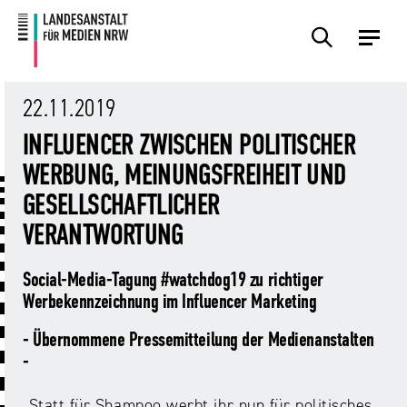
Zum
Zur
Inhalt
Navigation
Plattformen
Angebote
Regulierung
Die
Themen
Events
Service
Über
Presse
Medienkommission
Uns
22.11.2019
Übersicht
Übersicht
Übersicht
Übersicht
Übersicht
Übersicht
Übersicht
INFLUENCER ZWISCHEN POLITISCHER
Übersicht
Übersicht
WERBUNG, MEINUNGSFREIHEIT UND
Für
Frage?
TV
Hass
Audiopreis
Angebote
Pressemitteilungen
GESELLSCHAFTLICHER
Anbietende
Wir
und
Der
Die
von
antworten!
Streaming
Vorsitzende
Landesanstalt
VERANTWORTUNG
Sexting.
Audio
Presseverteiler
Medienplattformen
für
Porno.
Summit
und
Medien
Social-Media-Tagung #watchdog19 zu richtiger
Eltern
Plattformen
Missbrauch.
NRW
Benutzeroberflächen
NRW
Info-
Öffentliche
Werbekennzeichnung im Influencer Marketing
und
und
Bekanntmachungen
Medien
KI
Campusradio-
Lehrmaterial
- Übernommene Pressemitteilung der Medienanstalten
Aufsicht
in
Preis
-
Download-
Internet-
der
Forschung
Bereich
„Statt für Shampoo werbt ihr nun für politisches