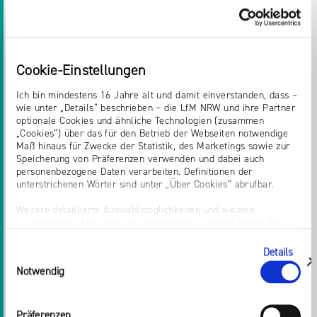
auszuhalten und konstruktiv gegenzuhalten“,
resümiert
Joachim Becker
.
Zum Abschluss zog Dr. Tobias Schmid eine
Cookie-Einstellungen
positive Bilanz: „In diesem Jahr haben sich
Ich bin mindestens 16 Jahre alt und damit einverstanden, dass –
Influencer auch zu politischen Themen geäußert.
wie unter „Details“ beschrieben – die LfM NRW und ihre Partner
Das ist gut so, denn unsere Demokratie lebt von
optionale Cookies und ähnliche Technologien (zusammen
„Cookies“) über das für den Betrieb der Webseiten notwendige
der Meinungsvielfalt in den Medien. Aus großer
Maß hinaus für Zwecke der Statistik, des Marketings sowie zur
Reichweite folgt aber auch große Verantwortung
Speicherung von Präferenzen verwenden und dabei auch
und wir helfen gerne dabei, dieser gerecht zu
personenbezogene Daten verarbeiten. Definitionen der
unterstrichenen Wörter sind unter „Über Cookies“ abrufbar.
werden.“
Weitere detaillierte Auswahlmöglichkeiten und weitere
Weitere Informationen
über die medienanstalten
Erläuterungen bezüglich der eingesetzten Cookies finden Sie
unter „Details zeigen“; dieser Bereich kann auch über den Link
finden Sie unter:
„Einwilligung ändern“ in der Datenschutzerklärung aufgerufen
www.die-medienanstalten.de
Details
Einwilligungsauswahl
werden. Dort können Sie auch Ihre Einwilligung jederzeit mit
zeigen
Notwendig
Wirkung für die Zukunft widerrufen. Die vollständige Ablehnung
optionaler Cookies erfolgt über den Button „Nur notwendige
Cookies verwenden“.
Präferenzen