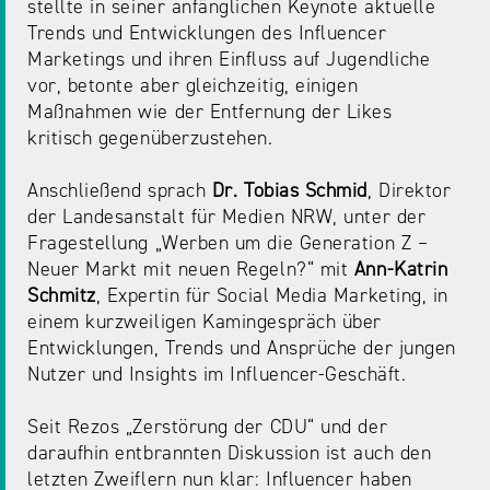
NRW
stellte in seiner anfänglichen Keynote aktuelle
Preis
Trends und Entwicklungen des Influencer
für
Marketings und ihren Einfluss auf Jugendliche
Werbung
mediale
vor, betonte aber gleichzeitig, einigen
Partizipation
Maßnahmen wie der Entfernung der Likes
kritisch gegenüberzustehen.
Roadshow
Anschließend sprach
Dr. Tobias Schmid
, Direktor
gegen
der Landesanstalt für Medien NRW, unter der
Desinformation
Fragestellung „Werben um die Generation Z –
Neuer Markt mit neuen Regeln?“ mit
Ann-Katrin
Safer
Schmitz
, Expertin für Social Media Marketing, in
Internet
einem kurzweiligen Kamingespräch über
Day
Entwicklungen, Trends und Ansprüche der jungen
Nutzer und Insights im Influencer-Geschäft.
Elternabende
Seit Rezos „Zerstörung der CDU“ und der
daraufhin entbrannten Diskussion ist auch den
letzten Zweiflern nun klar: Influencer haben